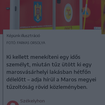
Képünk illusztráció
FOTÓ: FARKAS ORSOLYA
Ki kellett menekíteni egy idős
személyt, miután tűz ütött ki egy
marosvásárhelyi lakásban hétfőn
délelőtt – adja hírül a Maros megyei
tűzoltóság rövid közleményben.
Székelyhon