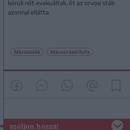
körüli nőt evakuáltak, őt az orvosi stáb
azonnal ellátta.
Marosszék
Marosvásárhely
szóljon hozzá!