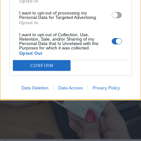
Opted In
Gyergyószentmiklós
I want to opt-out of processing my
Personal Data for Targeted Advertising.
Opted In
I want to opt-out of Collection, Use,
Retention, Sale, and/or Sharing of my
Personal Data that Is Unrelated with the
Purposes for which it was collected.
Opted Out
CONFIRM
Data Deletion
Data Access
Privacy Policy