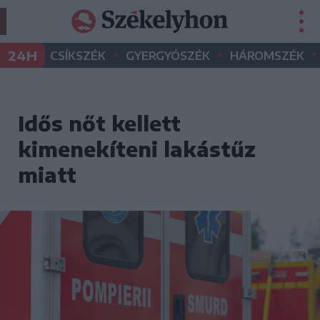
•
•
•
24H
CSÍKSZÉK
GYERGYÓSZÉK
HÁROMSZÉK
Idős nőt kellett
kimenekíteni lakástűz
miatt