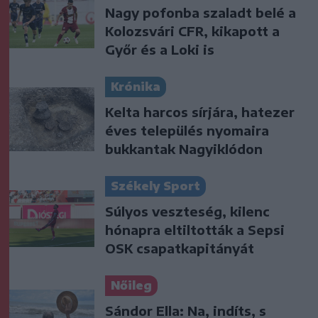
Nagy pofonba szaladt belé a
Kolozsvári CFR, kikapott a
Győr és a Loki is
Krónika
Kelta harcos sírjára, hatezer
éves település nyomaira
bukkantak Nagyiklódon
Székely Sport
Súlyos veszteség, kilenc
hónapra eltiltották a Sepsi
OSK csapatkapitányát
Nőileg
Sándor Ella: Na, indíts, s