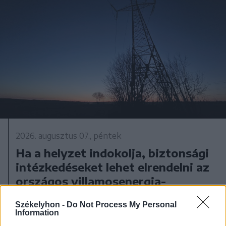
2026. augusztus 07., péntek
Ha a helyzet indokolja, biztonsági
intézkedéseket lehet elrendelni az
országos villamosenergia-
hálózatban
Székelyhon -
Do Not Process My Personal
Information