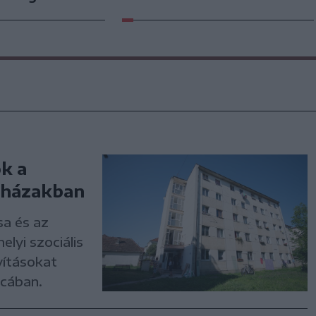
ok a
mbházakban
sa és az
lyi szociális
vításokat
tcában.