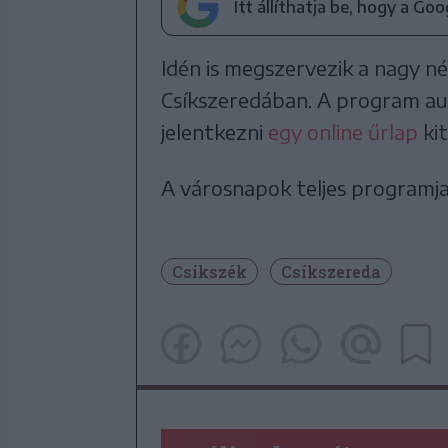
Itt állíthatja be, hogy a Go
Idén is megszervezik a nagy n
Csíkszeredában. A program au
jelentkezni
egy online űrlap
kit
A városnapok teljes programj
Csíkszék
Csíkszereda