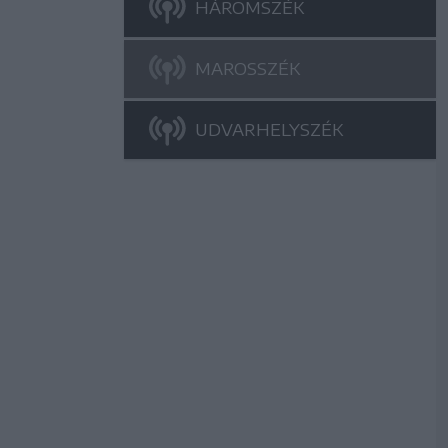
HÁROMSZÉK
MAROSSZÉK
UDVARHELYSZÉK