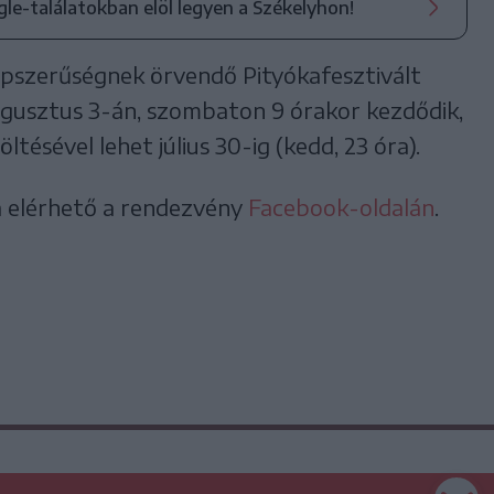
ogle-találatokban elöl legyen a Székelyhon!
épszerűségnek örvendő Pityókafesztivált
gusztus 3-án, szombaton 9 órakor kezdődik,
öltésével lehet július 30-ig (kedd, 23 óra).
a elérhető a rendezvény
Facebook-oldalán
.