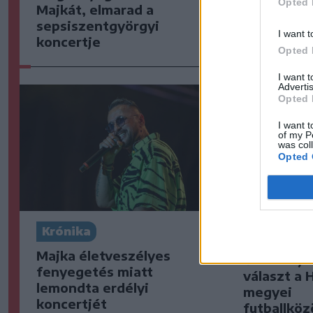
Opted 
Majkát, elmarad a
egy csíksz
sepsiszentgyörgyi
I want t
koncertje
Opted 
I want 
Advertis
Opted 
I want t
of my P
was col
Opted 
Krónika
Székely S
Majka életveszélyes
Ősszel új 
fenyegetés miatt
választ a 
lemondta erdélyi
megyei
koncertjét
futballkö