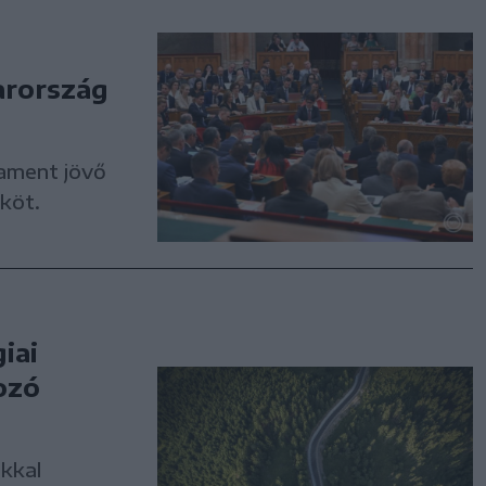
arország
ament jövő
köt.
iai
ozó
kkal