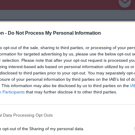
on -
Do Not Process My Personal Information
to opt-out of the sale, sharing to third parties, or processing of your per
formation for targeted advertising by us, please use the below opt-out s
r selection. Please note that after your opt-out request is processed y
eing interest-based ads based on personal information utilized by us or
disclosed to third parties prior to your opt-out. You may separately opt-
losure of your personal information by third parties on the IAB’s list of
. This information may also be disclosed by us to third parties on the
IA
Participants
that may further disclose it to other third parties.
n
Székely Sport
l Data Processing Opt Outs
y nélkül,
Szembementek a
o opt-out of the Sharing of my personal data.
jtott háznak
trenddel: a Sepsi OSK