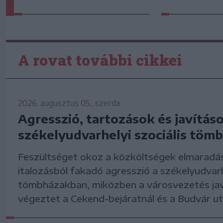
A rovat további cikkei
2026. augusztus 05., szerda
Agresszió, tartozások és javítás
székelyudvarhelyi szociális tö
Feszültséget okoz a közköltségek elmaradá
italozásból fakadó agresszió a székelyudvarhe
tömbházakban, miközben a városvezetés ja
végeztet a Cekend-bejáratnál és a Budvár u