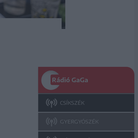
Rádió GaGa
CSÍKSZÉK
GYERGYÓSZÉK