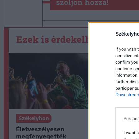
szóljon hozzá!
Székelyh
Ezek is érdekelhetik
If you wish 
sensitive in
confirm you
continue se
information 
further disc
participants
Downstream 
Székelyhon
Székelyho
Persona
Életveszélyesen
Jogosítván
I want t
megfenyegették
ittasan ha