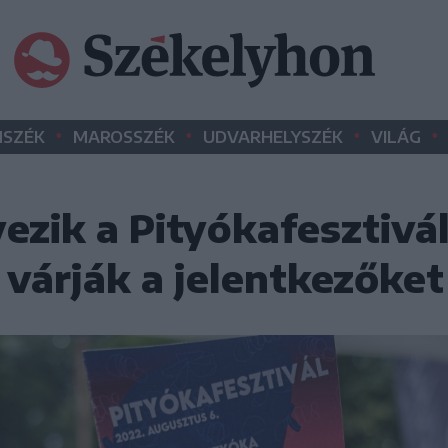
•
•
•
•
SZÉK
MAROSSZÉK
UDVARHELYSZÉK
VILÁG
ezik a Pityókafesztivá
várják a jelentkezőket