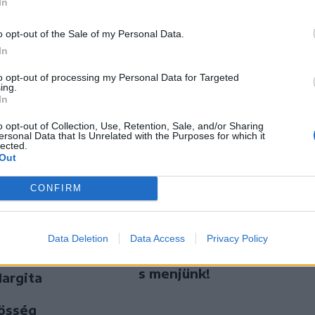
In
eredai férfi
és az FK Csíkszereda
kilóg a sorból a
o opt-out of the Sale of my Personal Data.
Szuperligában
In
to opt-out of processing my Personal Data for Targeted
ing.
In
o opt-out of Collection, Use, Retention, Sale, and/or Sharing
ersonal Data that Is Unrelated with the Purposes for which it
lected.
Out
CONFIRM
Nőileg
port
Data Deletion
Data Access
Privacy Policy
Sándor Ella: Na, indíts,
elnököt
s menjünk!
Hargita
zösség