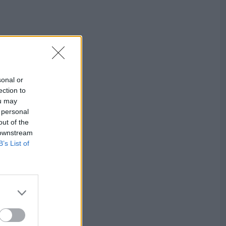
sonal or
ection to
ou may
 personal
out of the
 downstream
B’s List of