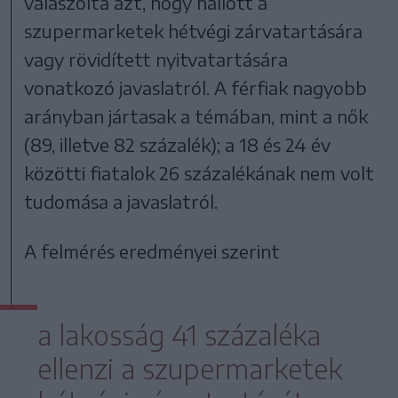
válaszolta azt, hogy hallott a
szupermarketek hétvégi zárvatartására
vagy rövidített nyitvatartására
vonatkozó javaslatról. A férfiak nagyobb
arányban jártasak a témában, mint a nők
(89, illetve 82 százalék); a 18 és 24 év
közötti fiatalok 26 százalékának nem volt
tudomása a javaslatról.
A felmérés eredményei szerint
a lakosság 41 százaléka
ellenzi a szupermarketek