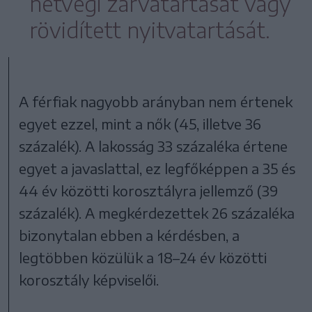
hétvégi zárvatartását vagy
rövidített nyitvatartását.
A férfiak nagyobb arányban nem értenek
egyet ezzel, mint a nők (45, illetve 36
százalék). A lakosság 33 százaléka értene
egyet a javaslattal, ez legfőképpen a 35 és
44 év közötti korosztályra jellemző (39
százalék). A megkérdezettek 26 százaléka
bizonytalan ebben a kérdésben, a
legtöbben közülük a 18–24 év közötti
korosztály képviselői.