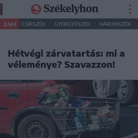
•
•
•
24H
CSÍKSZÉK
GYERGYÓSZÉK
HÁROMSZÉK
Hétvégi zárvatartás: mi a
véleménye? Szavazzon!