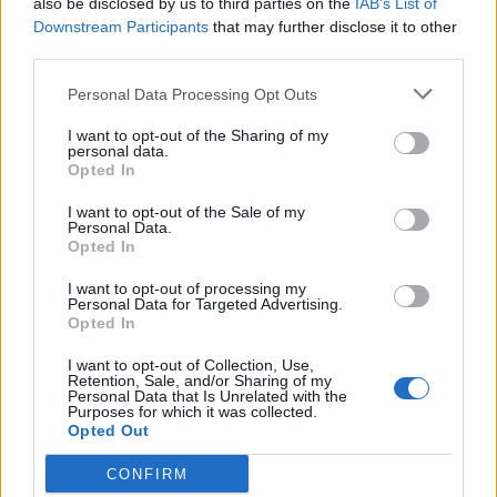
also be disclosed by us to third parties on the
IAB’s List of
Downstream Participants
that may further disclose it to other
third parties.
Personal Data Processing Opt Outs
I want to opt-out of the Sharing of my
personal data.
Opted In
I want to opt-out of the Sale of my
Personal Data.
Opted In
I want to opt-out of processing my
Personal Data for Targeted Advertising.
Opted In
I want to opt-out of Collection, Use,
Retention, Sale, and/or Sharing of my
Personal Data that Is Unrelated with the
Purposes for which it was collected.
2026. augusztus 08., szombat
Opted Out
Románia irányából érkező ukrán
CONFIRM
csalidrón robbant fel Bulgáriában –