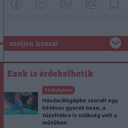
szóljon hozzá!
Ezek is érdekelhetik
Székelyhon
Húsdarálógépbe szorult egy
kétéves gyerek keze, a
tűzoltókra is szükség volt a
műtőben