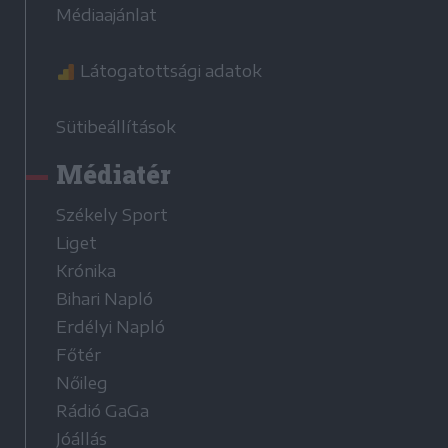
Médiaajánlat
Látogatottsági adatok
Sütibeállítások
Médiatér
Székely Sport
Liget
Krónika
Bihari Napló
Erdélyi Napló
Főtér
Nőileg
Rádió GaGa
Jóállás