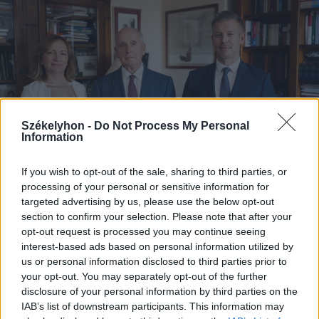
Székelyhon -
Do Not Process My Personal
Information
If you wish to opt-out of the sale, sharing to third parties, or
processing of your personal or sensitive information for
targeted advertising by us, please use the below opt-out
section to confirm your selection. Please note that after your
2026. augusztus 08., szombat
opt-out request is processed you may continue seeing
Baka András elfogadta a felkérést a
interest-based ads based on personal information utilized by
us or personal information disclosed to third parties prior to
köztársasági elnöki tisztségre
your opt-out. You may separately opt-out of the further
disclosure of your personal information by third parties on the
IAB’s list of downstream participants. This information may