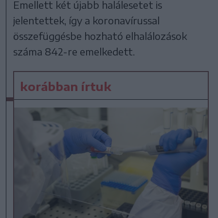
Emellett két újabb halálesetet is
jelentettek, így a koronavírussal
összefüggésbe hozható elhalálozások
száma 842-re emelkedett.
korábban írtuk