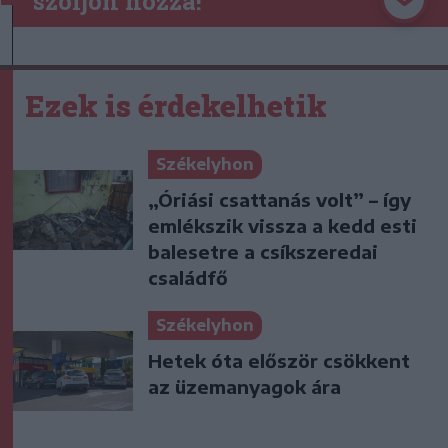
szóljon hozzá!
Ezek is érdekelhetik
Székelyhon
„Óriási csattanás volt” – így
emlékszik vissza a kedd esti
balesetre a csíkszeredai
családfő
Székelyhon
Hetek óta először csökkent
az üzemanyagok ára