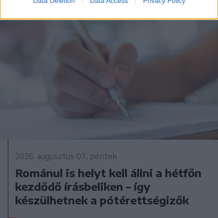
Data Deletion
Data Access
Privacy Policy
2026. augusztus 07., péntek
Románul is helyt kell állni a hétfőn
kezdődő írásbeliken – így
készülhetnek a pótérettségizők