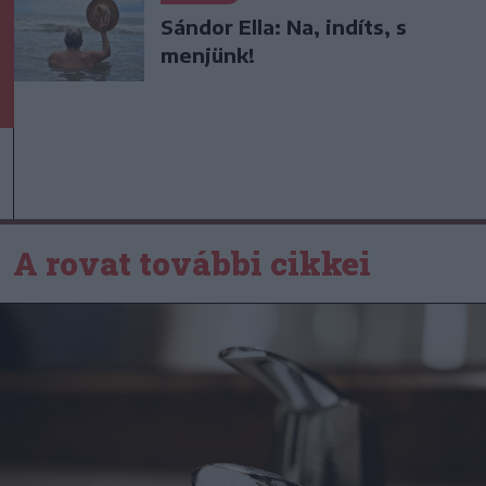
Sándor Ella: Na, indíts, s
menjünk!
A rovat további cikkei