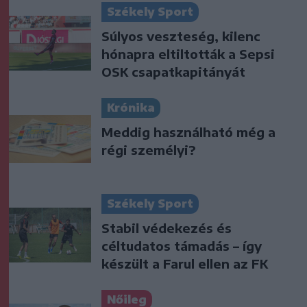
Székely Sport
Súlyos veszteség, kilenc
hónapra eltiltották a Sepsi
OSK csapatkapitányát
Krónika
Meddig használható még a
régi személyi?
Székely Sport
Stabil védekezés és
céltudatos támadás – így
készült a Farul ellen az FK
Nőileg