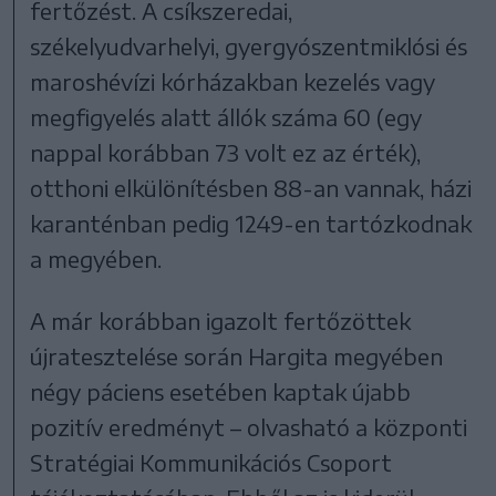
fertőzést. A csíkszeredai,
székelyudvarhelyi, gyergyószentmiklósi és
maroshévízi kórházakban kezelés vagy
megfigyelés alatt állók száma 60 (egy
nappal korábban 73 volt ez az érték),
otthoni elkülönítésben 88-an vannak, házi
karanténban pedig 1249-en tartózkodnak
a megyében.
A már korábban igazolt fertőzöttek
újratesztelése során Hargita megyében
négy páciens esetében kaptak újabb
pozitív eredményt – olvasható a központi
Stratégiai Kommunikációs Csoport