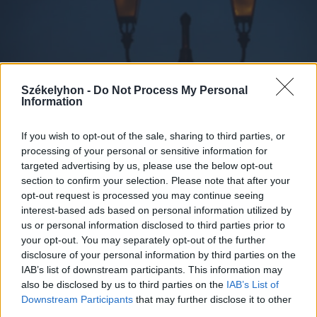
Székelyhon -
Do Not Process My Personal
Information
If you wish to opt-out of the sale, sharing to third parties, or
processing of your personal or sensitive information for
targeted advertising by us, please use the below opt-out
section to confirm your selection. Please note that after your
2026. augusztus 07., péntek
opt-out request is processed you may continue seeing
A közvilágításon spórol a
interest-based ads based on personal information utilized by
sepsiszentgyörgyi önkormányzat
us or personal information disclosed to third parties prior to
your opt-out. You may separately opt-out of the further
disclosure of your personal information by third parties on the
IAB’s list of downstream participants. This information may
also be disclosed by us to third parties on the
IAB’s List of
Downstream Participants
that may further disclose it to other
third parties.