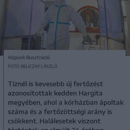
Képünk illusztráció
FOTÓ: BELICZAY LÁSZLÓ
Tíznél is kevesebb új fertőzést
azonosítottak kedden Hargita
megyében, ahol a kórházban ápoltak
száma és a fertőzöttségi arány is
csökkent. Halálesetek viszont
történtek az elmúlt 24 órában.