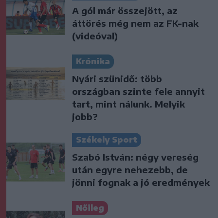
A gól már összejött, az
áttörés még nem az FK-nak
(videóval)
Krónika
Nyári szünidő: több
országban szinte fele annyit
tart, mint nálunk. Melyik
jobb?
Székely Sport
Szabó István: négy vereség
után egyre nehezebb, de
jönni fognak a jó eredmények
Nőileg