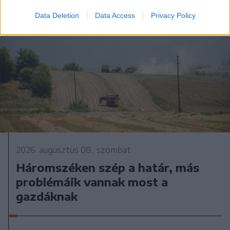
Data Deletion
Data Access
Privacy Policy
2026. augusztus 08., szombat
Háromszéken szép a határ, más
problémáik vannak most a
gazdáknak