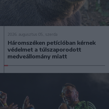
2026. augusztus 05., szerda
Háromszéken petícióban kérnek
védelmet a túlszaporodott
medveállomány miatt