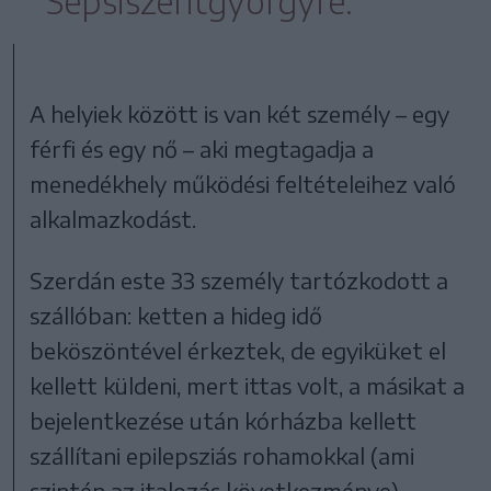
Sepsiszentgyörgyre.
A helyiek között is van két személy – egy
férfi és egy nő – aki megtagadja a
menedékhely működési feltételeihez való
alkalmazkodást.
Szerdán este 33 személy tartózkodott a
szállóban: ketten a hideg idő
beköszöntével érkeztek, de egyiküket el
kellett küldeni, mert ittas volt, a másikat a
bejelentkezése után kórházba kellett
szállítani epilepsziás rohamokkal (ami
szintén az italozás következménye).