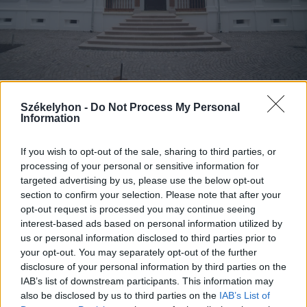
2026. augusztus 09., vasárnap
Székelyhon -
Do Not Process My Personal
Information
Háromszék újabb drágaköve –
befejeződött az oltszemi Mikó-
If you wish to opt-out of the sale, sharing to third parties, or
kastély felújítása
processing of your personal or sensitive information for
targeted advertising by us, please use the below opt-out
section to confirm your selection. Please note that after your
opt-out request is processed you may continue seeing
interest-based ads based on personal information utilized by
us or personal information disclosed to third parties prior to
your opt-out. You may separately opt-out of the further
disclosure of your personal information by third parties on the
IAB’s list of downstream participants. This information may
also be disclosed by us to third parties on the
IAB’s List of