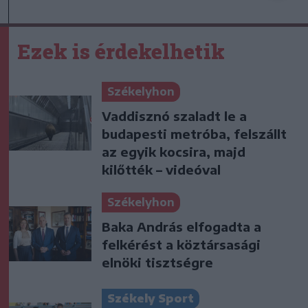
Ezek is érdekelhetik
Székelyhon
Vaddisznó szaladt le a
budapesti metróba, felszállt
az egyik kocsira, majd
kilőtték – videóval
Székelyhon
Baka András elfogadta a
felkérést a köztársasági
elnöki tisztségre
Székely Sport