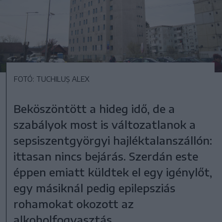
FOTÓ: TUCHILUȘ ALEX
Beköszöntött a hideg idő, de a
szabályok most is változatlanok a
sepsiszentgyörgyi hajléktalanszállón:
ittasan nincs bejárás. Szerdán este
éppen emiatt küldtek el egy igénylőt,
egy másiknál pedig epilepsziás
rohamokat okozott az
alkoholfogyasztás.