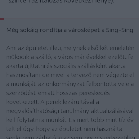
Még sokáig rondítja a városképet a Sing-Sing
Ami az épületet illeti, melynek első két emeletén
működik a szálló, a város már évekkel ezelőtt fel
akarta újíttatni és szociális szállásként akarta
hasznosítani, de mivel a tervező nem végezte el
a munkáját, az önkormányzat felbontotta vele a
szerződést, emiatt hosszas pereskedés
következett. A perek lezárultával a
megvalósíthatósági tanulmány aktualizálásával
kell folytatni a munkát. És mert több mint tíz év
telt el úgy, hogy az épületet nem használta
senki, nem zárható ki az sem, hogy szerkezetileg