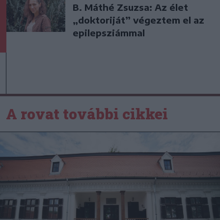
B. Máthé Zsuzsa: Az élet
„doktoriját” végeztem el az
epilepsziámmal
A rovat további cikkei