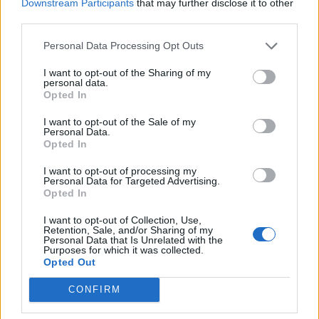
Downstream Participants
that may further disclose it to other
third parties.
Personal Data Processing Opt Outs
I want to opt-out of the Sharing of my
personal data.
Opted In
I want to opt-out of the Sale of my
Personal Data.
Opted In
I want to opt-out of processing my
2026. augusztus 09., vasárnap
Personal Data for Targeted Advertising.
Opted In
Jogi oltalmat kapott a 14. kiadására
készülő Csernátoni Burrogtató
I want to opt-out of Collection, Use,
Retention, Sale, and/or Sharing of my
neve
Personal Data that Is Unrelated with the
Purposes for which it was collected.
Opted Out
CONFIRM