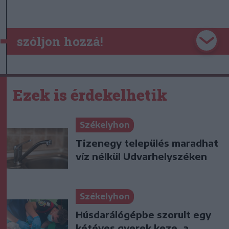
szóljon hozzá!
Ezek is érdekelhetik
Székelyhon
Tizenegy település maradhat
víz nélkül Udvarhelyszéken
Székelyhon
Húsdarálógépbe szorult egy
kétéves gyerek keze, a