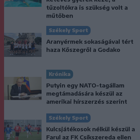
tűzoltókra is szükség volt a
műtőben
Székely Sport
Aranyérmek sokaságával tért
haza Kőszegről a Godako
Krónika
Putyin egy NATO-tagállam
megtámadására készül az
amerikai hírszerzés szerint
Székely Sport
Kulcsjátékosok nélkül készül a
Farul az FK Csíkszereda ellen