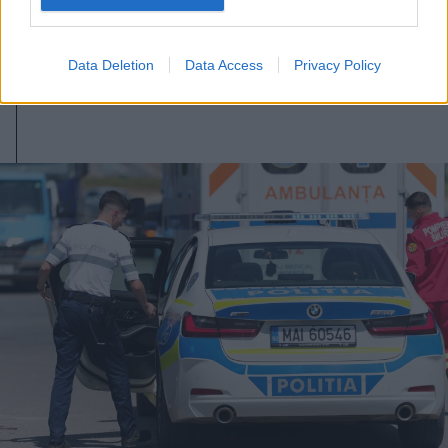
kannabiszültetvényre
Háromszéken
Data Deletion
Data Access
Privacy Policy