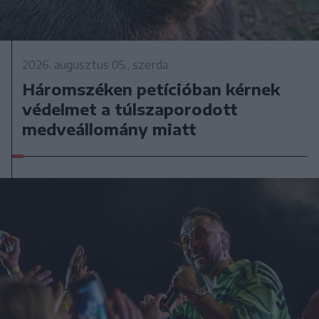
2026. augusztus 05., szerda
Háromszéken petícióban kérnek
védelmet a túlszaporodott
medveállomány miatt