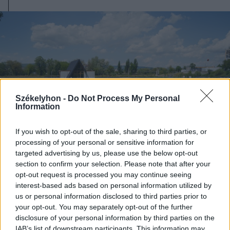
Székelyhon -
Do Not Process My Personal
Information
If you wish to opt-out of the sale, sharing to third parties, or
processing of your personal or sensitive information for
targeted advertising by us, please use the below opt-out
section to confirm your selection. Please note that after your
opt-out request is processed you may continue seeing
2026. augusztus 06., csütörtök
interest-based ads based on personal information utilized by
us or personal information disclosed to third parties prior to
Lakossági fórum az Állomás
your opt-out. You may separately opt-out of the further
negyedben: panaszok és igények a
disclosure of your personal information by third parties on the
tó körül
IAB’s list of downstream participants. This information may