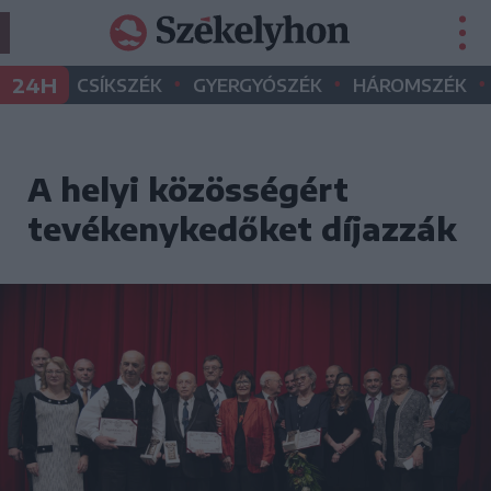
•
•
•
24H
CSÍKSZÉK
GYERGYÓSZÉK
HÁROMSZÉK
A helyi közösségért
tevékenykedőket díjazzák