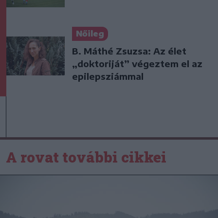
Nőileg
B. Máthé Zsuzsa: Az élet
„doktoriját” végeztem el az
epilepsziámmal
A rovat további cikkei