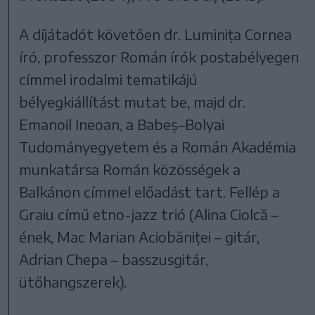
A díjátadót követően dr. Luminița Cornea
író, professzor Román írók postabélyegen
címmel irodalmi tematikájú
bélyegkiállítást mutat be, majd dr.
Emanoil Ineoan, a Babeș–Bolyai
Tudományegyetem és a Román Akadémia
munkatársa Román közösségek a
Balkánon címmel előadást tart. Fellép a
Graiu című etno-jazz trió (Alina Ciolcă –
ének, Mac Marian Aciobăniței – gitár,
Adrian Chepa – basszusgitár,
ütőhangszerek).