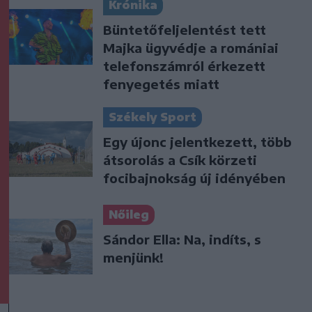
Krónika
Büntetőfeljelentést tett
Majka ügyvédje a romániai
telefonszámról érkezett
fenyegetés miatt
Székely Sport
Egy újonc jelentkezett, több
átsorolás a Csík körzeti
focibajnokság új idényében
Nőileg
Sándor Ella: Na, indíts, s
menjünk!