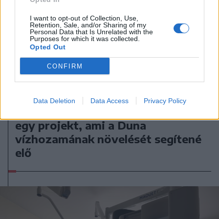
I want to opt-out of Collection, Use,
Retention, Sale, and/or Sharing of my
Personal Data that Is Unrelated with the
Purposes for which it was collected.
Opted Out
CONFIRM
2026. augusztus 06., csütörtök
Bolojan szerint négy éve a
Data Deletion
Data Access
Privacy Policy
közlekedési minisztériumnál van
egy projekt, ami a Duna
vízhozamának növelését segítené
elő