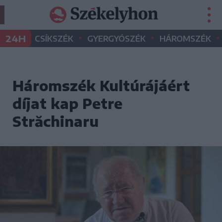
•
•
•
24H
CSÍKSZÉK
GYERGYÓSZÉK
HÁROMSZÉK
Háromszék Kultúrájáért
díjat kap Petre
Străchinaru