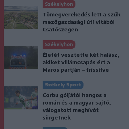
Székelyhon
Tömegverekedés lett a szűk
mezőgazdasági úti vitából
Csatószegen
Székelyhon
Életét vesztette két halász,
akiket villámcsapás ért a
Maros partján – frissítve
Székely Sport
Corbu góljától hangos a
román és a magyar sajtó,
válogatott meghívót
sürgetnek