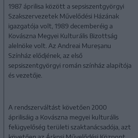
1987 áprilisa között a sepsiszentgyörgyi
Szakszervezetek Művelődési Házának
igazgatója volt, 1989 decemberéig a
Kovászna Megyei Kulturális Bizottság
alelnöke volt. Az Andreai Mureșanu
Színház elődjének, az első
sepsiszentgyörgyi román színház alapítója
és vezetője.
A rendszerváltást követően 2000
áprilisáig a Kovászna megyei kulturális
felügyelőség területi szaktanácsadója, azt
követően az Árkosi Művelődési Központ