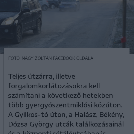
FOTÓ: NAGY ZOLTÁN FACEBOOK OLDALA
Teljes útzárra, illetve
forgalomkorlátozásokra kell
számítani a következő hetekben
több gyergyószentmiklósi közúton.
A Gyilkos-tó úton, a Halász, Békény,
Dózsa György utcák találkozásainál
és a központi sétálóutcában is