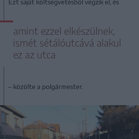
Ezt saját költségvetésből végzik el, és
amint ezzel elkészülnek,
ismét sétálóutcává alakul
ez az utca
– közölte a polgármester.