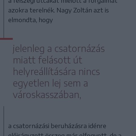
a felszegi utcákat mielőtt a forgalmat
azokra terelnék. Nagy Zoltán azt is
elmondta, hogy
jelenleg a csatornázás
miatt felásott út
helyreállítására nincs
egyetlen lej sem a
városkasszában,
a csatornázási beruházásra idénre
előirányzott összeg már elfogyott, de a