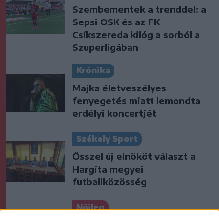
Szembementek a trenddel: a
Sepsi OSK és az FK
Csíkszereda kilóg a sorból a
Szuperligában
Krónika
Majka életveszélyes
fenyegetés miatt lemondta
erdélyi koncertjét
Székely Sport
Ősszel új elnököt választ a
Hargita megyei
futballközösség
Nőileg