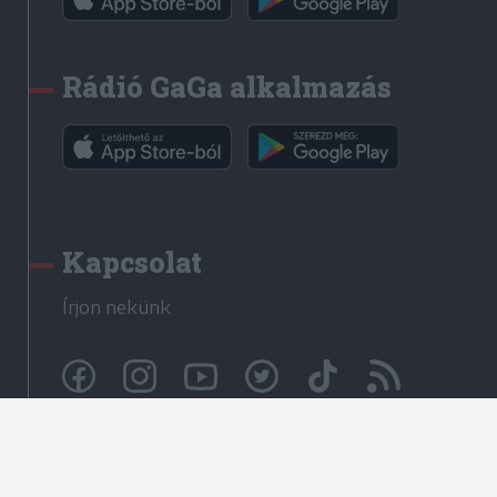
Rádió GaGa alkalmazás
Kapcsolat
Írjon nekünk