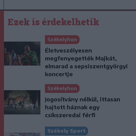
Ezek is érdekelhetik
Székelyhon
Életveszélyesen
megfenyegették Majkát,
elmarad a sepsiszentgyörgyi
koncertje
Székelyhon
Jogosítvány nélkül, ittasan
hajtott háznak egy
csíkszeredai férfi
Székely Sport