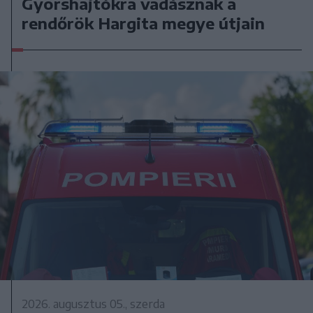
Gyorshajtókra vadásznak a
rendőrök Hargita megye útjain
2026. augusztus 05., szerda