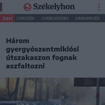
•
•
•
24H
CSÍKSZÉK
GYERGYÓSZÉK
HÁROMSZÉK
Három
gyergyószentmiklósi
útszakaszon fognak
aszfaltozni