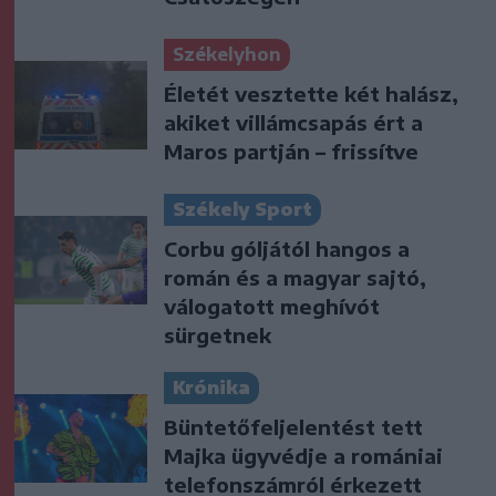
Székelyhon
Életét vesztette két halász,
akiket villámcsapás ért a
Maros partján – frissítve
Székely Sport
Corbu góljától hangos a
román és a magyar sajtó,
válogatott meghívót
sürgetnek
Krónika
Büntetőfeljelentést tett
Majka ügyvédje a romániai
telefonszámról érkezett