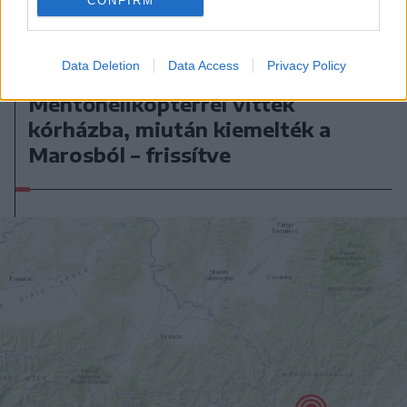
CONFIRM
Data Deletion
Data Access
Privacy Policy
2026. augusztus 06., csütörtök
Mentőhelikopterrel vitték
kórházba, miután kiemelték a
Marosból – frissítve