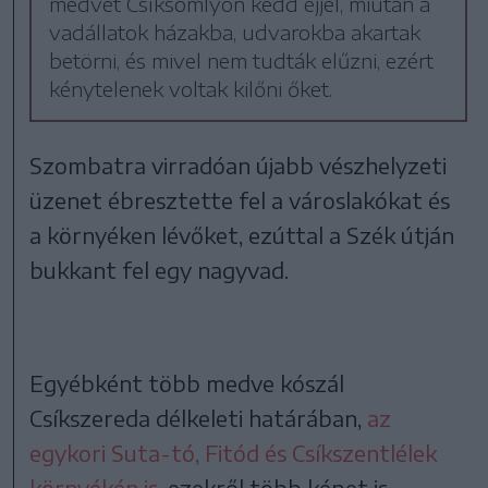
medvét Csíksomlyón kedd éjjel, miután a
vadállatok házakba, udvarokba akartak
betörni, és mivel nem tudták elűzni, ezért
kénytelenek voltak kilőni őket.
Szombatra virradóan újabb vészhelyzeti
üzenet ébresztette fel a városlakókat és
a környéken lévőket, ezúttal a Szék útján
bukkant fel egy nagyvad.
Egyébként több medve kószál
Csíkszereda délkeleti határában,
az
egykori Suta-tó, Fitód és Csíkszentlélek
környékén is
, ezekről több képet is