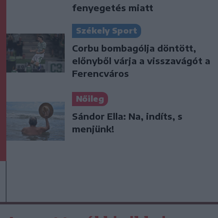
fenyegetés miatt
Székely Sport
Corbu bombagólja döntött,
előnyből várja a visszavágót a
Ferencváros
Nőileg
Sándor Ella: Na, indíts, s
menjünk!