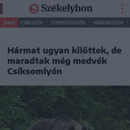
•
•
•
24H
CSÍKSZÉK
GYERGYÓSZÉK
HÁROMSZÉK
Hármat ugyan kilőttek, de
maradtak még medvék
Csíksomlyón