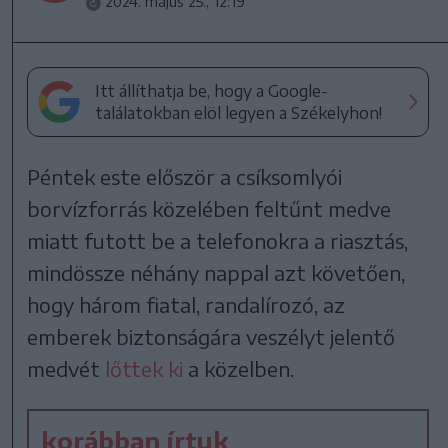
2024. május 25., 12:19
Itt állíthatja be, hogy a Google-
találatokban elöl legyen a Székelyhon!
Péntek este először a csíksomlyói
borvízforrás közelében feltűnt medve
miatt futott be a telefonokra a riasztás,
mindössze néhány nappal azt követően,
hogy három fiatal, randalírozó, az
emberek biztonságára veszélyt jelentő
medvét
lőttek ki
a közelben.
korábban írtuk