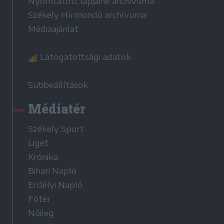
Nyomtatott lapjaink archívuma
Székely Hírmondó archívuma
Médiaajánlat
Látogatottsági adatok
Sütibeállítások
Médiatér
Székely Sport
Liget
Krónika
Bihari Napló
Erdélyi Napló
Főtér
Nőileg