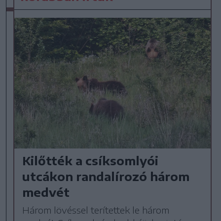
Kilőtték a csíksomlyói
utcákon randalírozó három
medvét
Három lövéssel terítettek le három