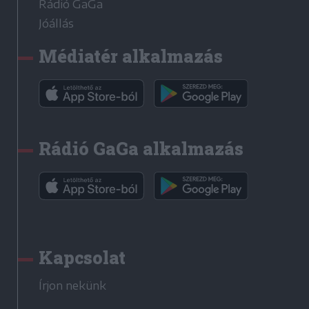
Rádió GaGa
Jóállás
Médiatér alkalmazás
Rádió GaGa alkalmazás
Kapcsolat
Írjon nekünk