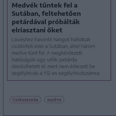
Medvék tűntek fel a
Sutában, feltehetően
petárdával próbálták
elriasztani őket
Lövéshez hasonló hangot hallottak
csütörtök este a Sutában, ahol három
medve tűnt fel. A megkérdezett
hatóságok úgy vélik, petárda
dördülhetett el, mert nem érkezett be
segélyhívás a 112-es segélyhívószámra.
Csíkszereda
medve