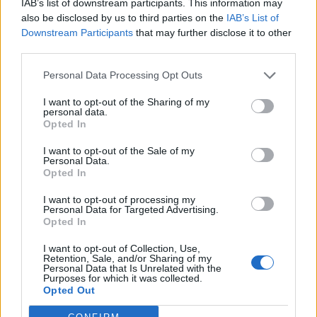
IAB’s list of downstream participants. This information may
also be disclosed by us to third parties on the
IAB’s List of
Downstream Participants
that may further disclose it to other
2026. augusztus 06., csütörtök
third parties.
Szent István ünneppel indul az idei
Personal Data Processing Opt Outs
Székelyföldi Lovas Ünnep
I want to opt-out of the Sharing of my
personal data.
Opted In
I want to opt-out of the Sale of my
Personal Data.
Opted In
I want to opt-out of processing my
Personal Data for Targeted Advertising.
Opted In
I want to opt-out of Collection, Use,
Retention, Sale, and/or Sharing of my
Personal Data that Is Unrelated with the
Purposes for which it was collected.
Opted Out