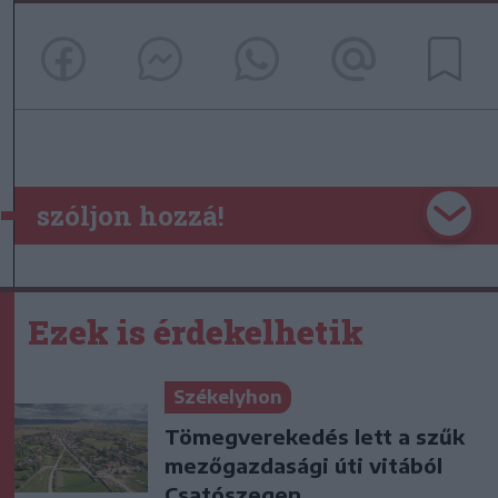
szóljon hozzá!
Ezek is érdekelhetik
Székelyhon
Tömegverekedés lett a szűk
mezőgazdasági úti vitából
Csatószegen