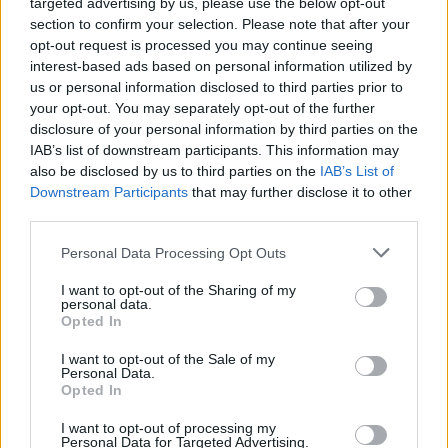
targeted advertising by us, please use the below opt-out
section to confirm your selection. Please note that after your
opt-out request is processed you may continue seeing
interest-based ads based on personal information utilized by
us or personal information disclosed to third parties prior to
your opt-out. You may separately opt-out of the further
disclosure of your personal information by third parties on the
IAB’s list of downstream participants. This information may
also be disclosed by us to third parties on the
IAB’s List of
Downstream Participants
that may further disclose it to other
third parties.
Personal Data Processing Opt Outs
2026. augusztus 06., csütörtök
I want to opt-out of the Sharing of my
personal data.
Kezdődhet Călin Georgescu és
Opted In
Horațiu Potra perének érdemi
I want to opt-out of the Sale of my
Personal Data.
tárgyalása
Opted In
I want to opt-out of processing my
Personal Data for Targeted Advertising.