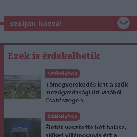
szóljon hozzá!
Ezek is érdekelhetik
Székelyhon
Tömegverekedés lett a szűk
mezőgazdasági úti vitából
Csatószegen
Székelyhon
Életét vesztette két halász,
akiket villámcsapás ért a