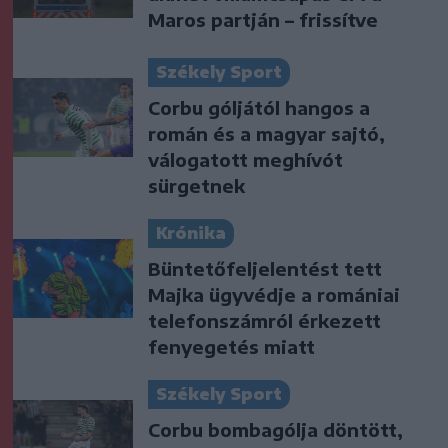
Maros partján – frissítve
Székely Sport
Corbu góljától hangos a
román és a magyar sajtó,
válogatott meghívót
sürgetnek
Krónika
Büntetőfeljelentést tett
Majka ügyvédje a romániai
telefonszámról érkezett
fenyegetés miatt
Székely Sport
Corbu bombagólja döntött,