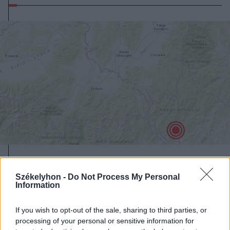
2026. augusztus 06., csütörtök
Székelyhon -
Do Not Process My Personal
3,4-es erősségű földrengés volt
Information
csütörtök délután
If you wish to opt-out of the sale, sharing to third parties, or
processing of your personal or sensitive information for