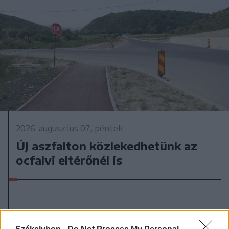
2026. augusztus 07., péntek
Új aszfalton közlekedhetünk az
ocfalvi eltérőnél is