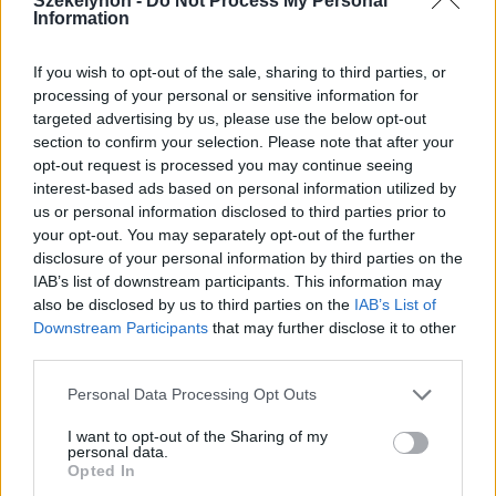
Székelyhon -
Do Not Process My Personal
Information
If you wish to opt-out of the sale, sharing to third parties, or
processing of your personal or sensitive information for
targeted advertising by us, please use the below opt-out
section to confirm your selection. Please note that after your
opt-out request is processed you may continue seeing
interest-based ads based on personal information utilized by
us or personal information disclosed to third parties prior to
your opt-out. You may separately opt-out of the further
disclosure of your personal information by third parties on the
IAB’s list of downstream participants. This information may
also be disclosed by us to third parties on the
IAB’s List of
Downstream Participants
that may further disclose it to other
third parties.
2026. augusztus 06., csütörtök
Továbbra sem tudni pontosan,
Personal Data Processing Opt Outs
honnan tör fel a mofettagáz
I want to opt-out of the Sharing of my
Szejkefürdőn
personal data.
Opted In