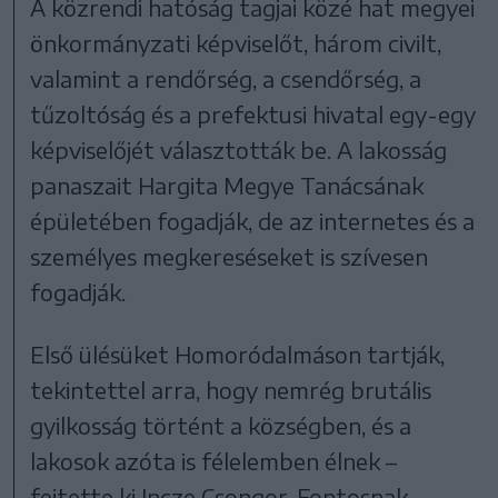
A közrendi hatóság tagjai közé hat megyei
önkormányzati képviselőt, három civilt,
valamint a rendőrség, a csendőrség, a
tűzoltóság és a prefektusi hivatal egy-egy
képviselőjét választották be. A lakosság
panaszait Hargita Megye Tanácsának
épületében fogadják, de az internetes és a
személyes megkereséseket is szívesen
fogadják.
Első ülésüket Homoródalmáson tartják,
tekintettel arra, hogy nemrég brutális
gyilkosság történt a községben, és a
lakosok azóta is félelemben élnek –
fejtette ki Incze Csongor. Fontosnak