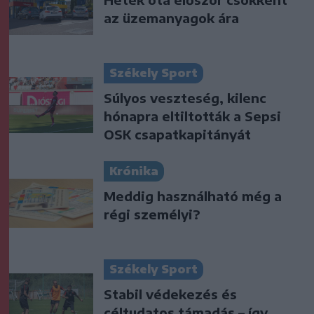
az üzemanyagok ára
Székely Sport
Súlyos veszteség, kilenc
hónapra eltiltották a Sepsi
OSK csapatkapitányát
Krónika
Meddig használható még a
régi személyi?
Székely Sport
Stabil védekezés és
céltudatos támadás – így