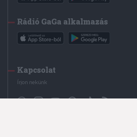
Rádió GaGa alkalmazás
Kapcsolat
Írjon nekünk