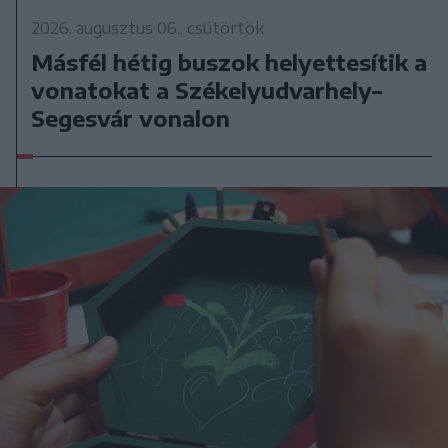
2026. augusztus 06., csütörtök
Másfél hétig buszok helyettesítik a
vonatokat a Székelyudvarhely–
Segesvár vonalon