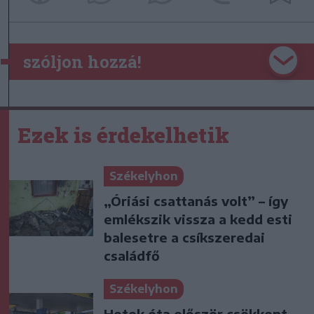
szóljon hozzá!
Ezek is érdekelhetik
Székelyhon
„Óriási csattanás volt” – így
emlékszik vissza a kedd esti
balesetre a csíkszeredai
családfő
Székelyhon
Hetek óta először csökkent