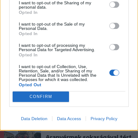
Húsdarálógépbe szorult egy
I want to opt-out of the Sharing of my
personal data.
kétéves gyerek keze, a
Opted In
tűzoltókra is szükség volt a
I want to opt-out of the Sale of my
műtőben
Personal Data.
Opted In
Székely Sport
I want to opt-out of processing my
Personal Data for Targeted Advertising.
A gól már összejött, az
Opted In
áttörés még nem az FK-nak
(videóval)
I want to opt-out of Collection, Use,
Retention, Sale, and/or Sharing of my
Personal Data that Is Unrelated with the
Purposes for which it was collected.
Krónika
Opted Out
Putyin egy NATO-tagállam
CONFIRM
megtámadására készül az
amerikai hírszerzés szerint
Data Deletion
Data Access
Privacy Policy
Székely Sport
Aranyérmek sokaságával tért