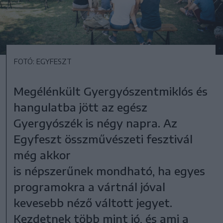
FOTÓ: EGYFESZT
Megélénkült Gyergyószentmiklós és
hangulatba jött az egész
Gyergyószék is négy napra. Az
Egyfeszt összművészeti fesztivál
még akkor
is népszerűnek mondható, ha egyes
programokra a vártnál jóval
kevesebb néző váltott jegyet.
Kezdetnek több mint jó, és ami a