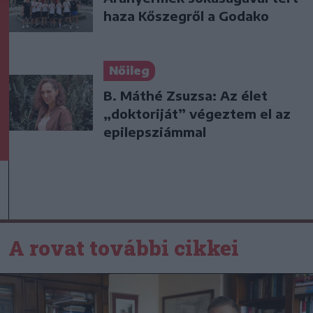
haza Kőszegről a Godako
Nőileg
B. Máthé Zsuzsa: Az élet
„doktoriját” végeztem el az
epilepsziámmal
A rovat további cikkei