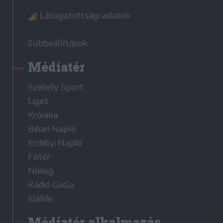
Látogatottsági adatok
Sütibeállítások
Médiatér
Székely Sport
Liget
Krónika
Bihari Napló
Erdélyi Napló
Főtér
Nőileg
Rádió GaGa
Jóállás
Médiatér alkalmazás