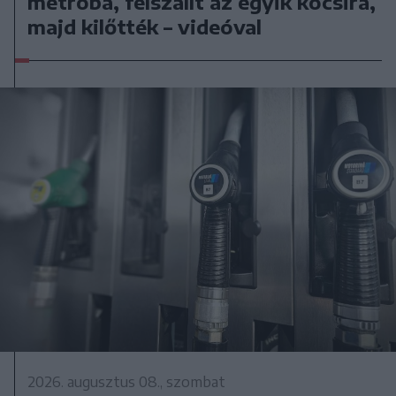
metróba, felszállt az egyik kocsira,
majd kilőtték – videóval
2026. augusztus 08., szombat