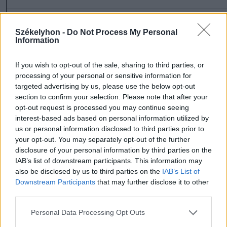
Székelyhon -
Do Not Process My Personal
Information
szóljon hozzá!
If you wish to opt-out of the sale, sharing to third parties, or
processing of your personal or sensitive information for
targeted advertising by us, please use the below opt-out
section to confirm your selection. Please note that after your
Ezek is érdekelhetik
opt-out request is processed you may continue seeing
interest-based ads based on personal information utilized by
us or personal information disclosed to third parties prior to
Székelyhon
your opt-out. You may separately opt-out of the further
disclosure of your personal information by third parties on the
Tizenegy település maradhat
IAB’s list of downstream participants. This information may
víz nélkül Udvarhelyszéken
also be disclosed by us to third parties on the
IAB’s List of
Downstream Participants
that may further disclose it to other
third parties.
Székelyhon
Personal Data Processing Opt Outs