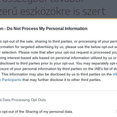
zerű eszközökre is szert
on -
Do Not Process My Personal Information
to opt-out of the sale, sharing to third parties, or processing of your per
formation for targeted advertising by us, please use the below opt-out s
ozható ultrahangkészüléket vásároltak a
r selection. Please note that after your opt-out request is processed y
mint három oxigénfejlesztővel és két
eing interest-based ads based on personal information utilized by us or
disclosed to third parties prior to your opt-out. You may separately opt-
 gyógyintézet betegellátáshoz szükséges
losure of your personal information by third parties on the IAB’s list of
. This information may also be disclosed by us to third parties on the
IA
Participants
that may further disclose it to other third parties.
lmazottja és 20 szakorvosa van. A
hez szükséges radiológus is rendel a
l Data Processing Opt Outs
er, az új gép azonban lehetővé teszi az
o opt-out of the Sharing of my personal data.