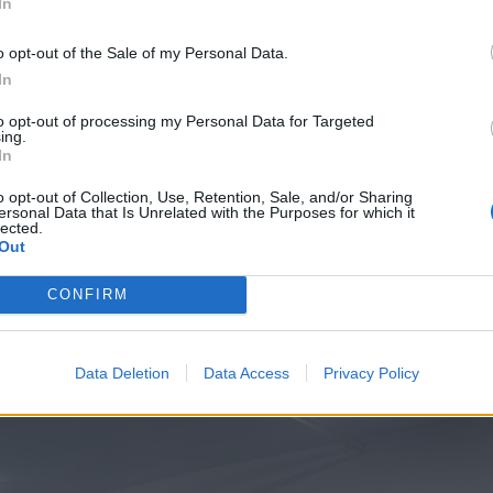
In
o opt-out of the Sale of my Personal Data.
mre nyomtatták, és azokkal
In
 pácienseknek a radiológushoz.
to opt-out of processing my Personal Data for Targeted
t készít, így bárhol, bárki ki
ing.
In
eket. Ezért a röntgenorvosunk
o opt-out of Collection, Use, Retention, Sale, and/or Sharing
n, valamint online is a
ersonal Data that Is Unrelated with the Purposes for which it
lected.
állni
Out
.
CONFIRM
Data Deletion
Data Access
Privacy Policy