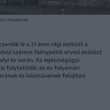
i is megújulnak
erélik le a 21 éves régi eszközt a
kívül számos hiánypótló orvosi eszközt
valyi év során. Az egészségügyi
 is folytatódik: az év folyamán
rának és közműveinek felújítási