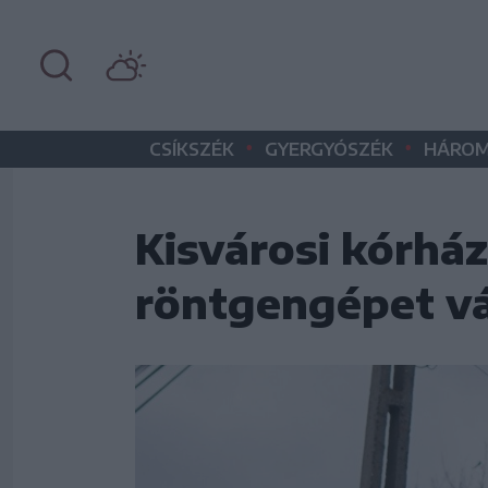
•
•
CSÍKSZÉK
GYERGYÓSZÉK
HÁROM
Kisvárosi kórház
röntgengépet vá