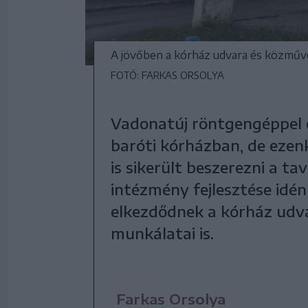
A jövőben a kórház udvara és közműve
FOTÓ: FARKAS ORSOLYA
Vadonatúj röntgengéppel cs
baróti kórházban, de ezen
is sikerült beszerezni a ta
intézmény fejlesztése idén
elkezdődnek a kórház udva
munkálatai is.
Farkas Orsolya