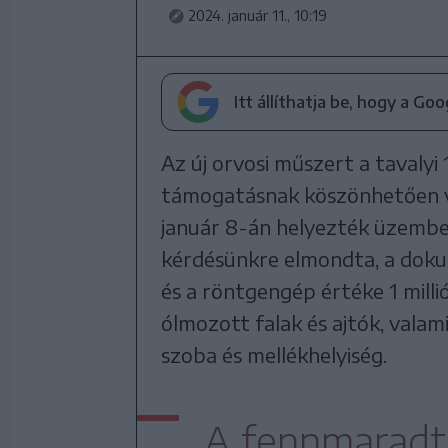
2024. január 11., 10:19
Itt állíthatja be, hogy a Go
Az új orvosi műszert a tavalyi 1
támogatásnak köszönhetően v
január 8-án helyezték üzembe
kérdésünkre elmondta, a dokum
és a röntgengép értéke 1 milli
ólmozott falak és ajtók, valam
szoba és mellékhelyiség.
A fennmaradt 