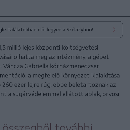
ogle-találatokban elöl legyen a Székelyhon!
,5 millió lejes központi költségvetési
ásárolhatta meg az intézmény, a gépet
. Váncza Gabriella kórházmenedzser
entáció, a megfelelő környezet kialakítása
ó 260 ezer lejre rúg, ebbe beletartoznak az
int a sugárvédelemmel ellátott ablak, orvosi
összegből további