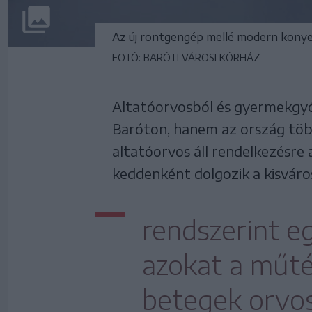
Az új röntgengép mellé modern könyez
FOTÓ: BARÓTI VÁROSI KÓRHÁZ
Altatóorvosból és gyermekgyó
Baróton, hanem az ország több
altatóorvos áll rendelkezésre
keddenként dolgozik a kisváros
rendszerint eg
azokat a műté
betegek orvos