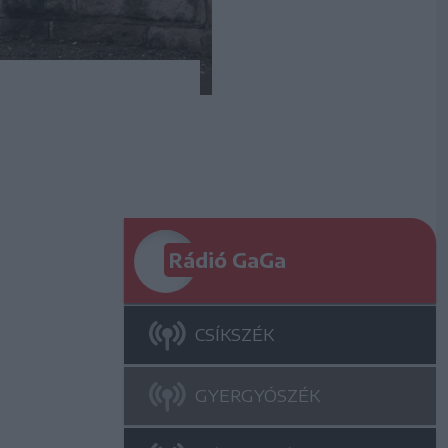
Rádió GaGa
CSÍKSZÉK
GYERGYÓSZÉK