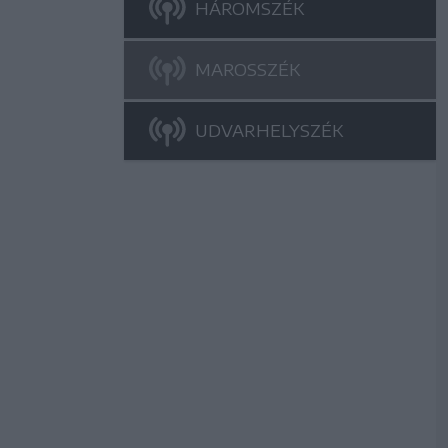
HÁROMSZÉK
MAROSSZÉK
UDVARHELYSZÉK