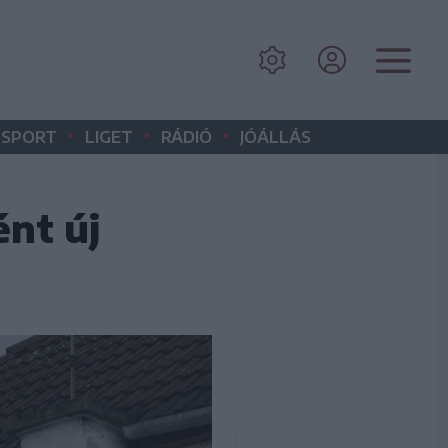
•
•
•
SPORT
LIGET
RÁDIÓ
JÓÁLLÁS
ént új