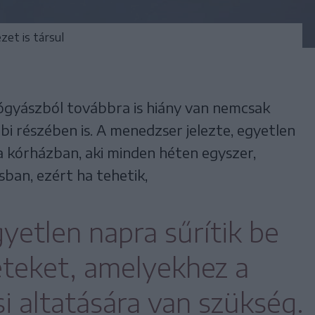
et is társul
gyászból továbbra is hiány van nemcsak
i részében is. A menedzser jelezte, egyetlen
 a kórházban, aki minden héten egyszer,
ban, ezért ha tehetik,
yetlen napra sűrítik be
teket, amelyekhez a
i altatására van szükség.