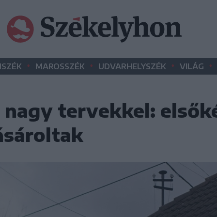
•
•
•
•
SZÉK
MAROSSZÉK
UDVARHELYSZÉK
VILÁG
 nagy tervekkel: elsők
sároltak