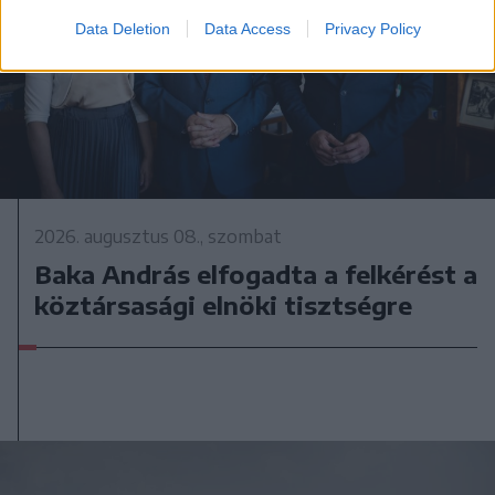
Data Deletion
Data Access
Privacy Policy
2026. augusztus 08., szombat
Baka András elfogadta a felkérést a
köztársasági elnöki tisztségre