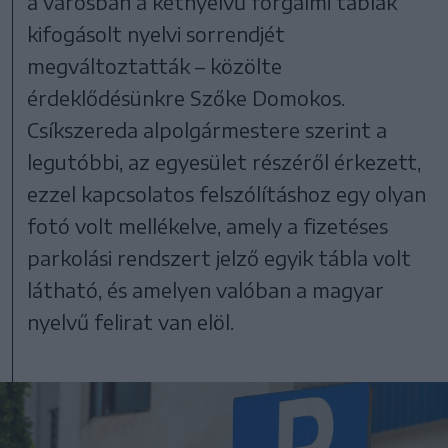
a városban a kétnyelvű forgalmi táblák
kifogásolt nyelvi sorrendjét
megváltoztatták – közölte
érdeklődésünkre Szőke Domokos.
Csíkszereda alpolgármestere szerint a
legutóbbi, az egyesület részéről érkezett,
ezzel kapcsolatos felszólításhoz egy olyan
fotó volt mellékelve, amely a fizetéses
parkolási rendszert jelző egyik tábla volt
látható, és amelyen valóban a magyar
nyelvű felirat van elöl.