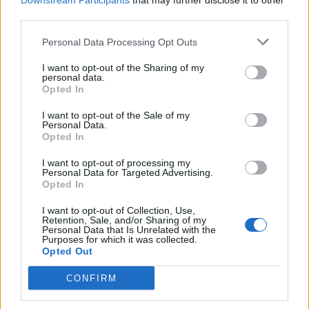
Downstream Participants
that may further disclose it to other
third parties.
Nőileg
Personal Data Processing Opt Outs
B. Máthé Zsuzsa: Az élet
„doktoriját” végeztem el az
I want to opt-out of the Sharing of my
personal data.
epilepsziámmal
Opted In
I want to opt-out of the Sale of my
Personal Data.
Opted In
I want to opt-out of processing my
Personal Data for Targeted Advertising.
Opted In
A rovat további cikkei
I want to opt-out of Collection, Use,
Retention, Sale, and/or Sharing of my
Personal Data that Is Unrelated with the
Purposes for which it was collected.
Opted Out
CONFIRM