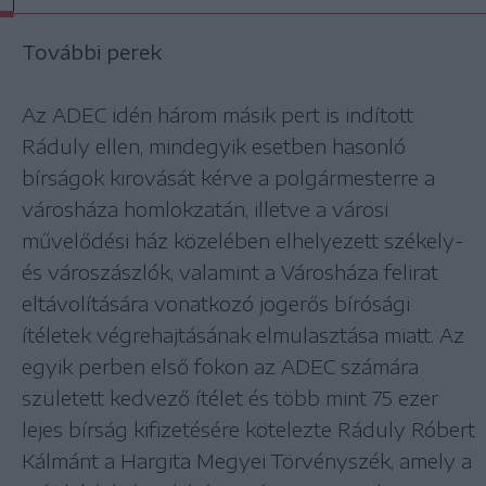
További perek
Az ADEC idén három másik pert is indított
Ráduly ellen, mindegyik esetben hasonló
bírságok kirovását kérve a polgármesterre a
városháza homlokzatán, illetve a városi
művelődési ház közelében elhelyezett székely-
és városzászlók, valamint a Városháza felirat
eltávolítására vonatkozó jogerős bírósági
ítéletek végrehajtásának elmulasztása miatt. Az
egyik perben első fokon az ADEC számára
született kedvező ítélet és több mint 75 ezer
lejes bírság kifizetésére kötelezte Ráduly Róbert
Kálmánt a Hargita Megyei Törvényszék, amely a