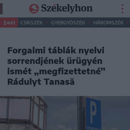
•
•
•
24H
CSÍKSZÉK
GYERGYÓSZÉK
HÁROMSZÉK
Forgalmi táblák nyelvi
sorrendjének ürügyén
ismét „megfizettetné”
Rádulyt Tanasă