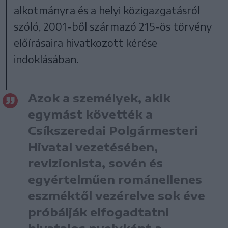
alkotmányra és a helyi közigazgatásról
szóló, 2001-ből származó 215-ös törvény
előírásaira hivatkozott kérése
indoklásában.
Azok a személyek, akik
egymást követték a
Csíkszeredai Polgármesteri
Hivatal vezetésében,
revizionista, sovén és
egyértelműen románellenes
eszméktől vezérelve sok éve
próbálják elfogadtatni
hivatalos nyelvként a