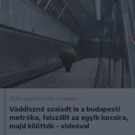
2026. augusztus 08., szombat
Vaddisznó szaladt le a budapesti
metróba, felszállt az egyik kocsira,
majd kilőtték – videóval