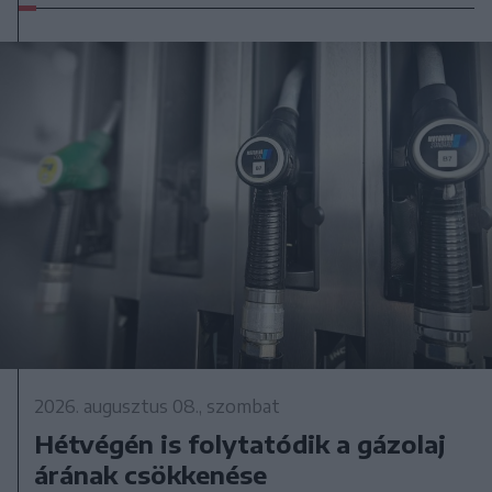
2026. augusztus 08., szombat
Hétvégén is folytatódik a gázolaj
árának csökkenése