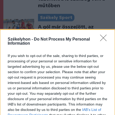
műtőben
Székely Sport
A gól már összejött, az
áttörés még nem az FK-nak
(videóval)
Székelyhon -
Do Not Process My Personal
Information
Krónika
If you wish to opt-out of the sale, sharing to third parties, or
processing of your personal or sensitive information for
Putyin egy NATO-tagállam
targeted advertising by us, please use the below opt-out
megtámadására készül az
section to confirm your selection. Please note that after your
amerikai hírszerzés szerint
opt-out request is processed you may continue seeing
interest-based ads based on personal information utilized by
us or personal information disclosed to third parties prior to
Székely Sport
your opt-out. You may separately opt-out of the further
Aranyérmek sokaságával tért
disclosure of your personal information by third parties on the
haza Kőszegről a Godako
IAB’s list of downstream participants. This information may
also be disclosed by us to third parties on the
IAB’s List of