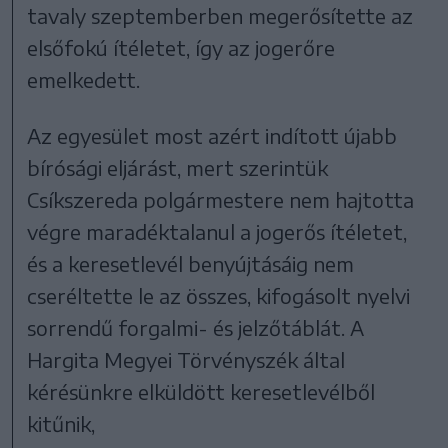
tavaly szeptemberben megerősítette az
elsőfokú ítéletet, így az jogerőre
emelkedett.
Az egyesület most azért indított újabb
bírósági eljárást, mert szerintük
Csíkszereda polgármestere nem hajtotta
végre maradéktalanul a jogerős ítéletet,
és a keresetlevél benyújtásáig nem
cseréltette le az összes, kifogásolt nyelvi
sorrendű forgalmi- és jelzőtáblát. A
Hargita Megyei Törvényszék által
kérésünkre elküldött keresetlevélből
kitűnik,