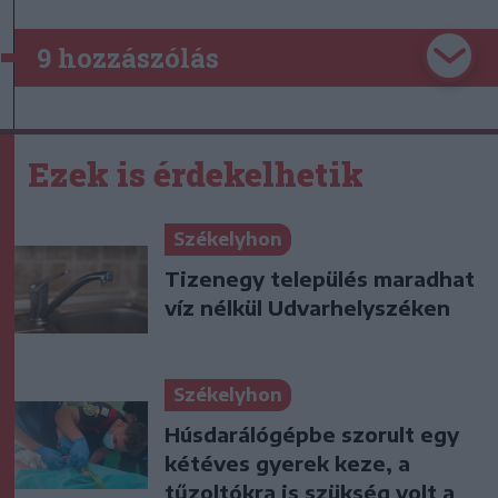
9 hozzászólás
Ezek is érdekelhetik
Székelyhon
Tizenegy település maradhat
víz nélkül Udvarhelyszéken
Székelyhon
Húsdarálógépbe szorult egy
kétéves gyerek keze, a
tűzoltókra is szükség volt a