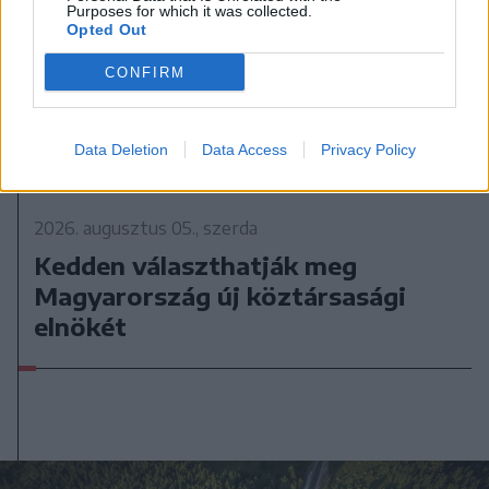
Purposes for which it was collected.
Opted Out
CONFIRM
Data Deletion
Data Access
Privacy Policy
2026. augusztus 05., szerda
Kedden választhatják meg
Magyarország új köztársasági
elnökét