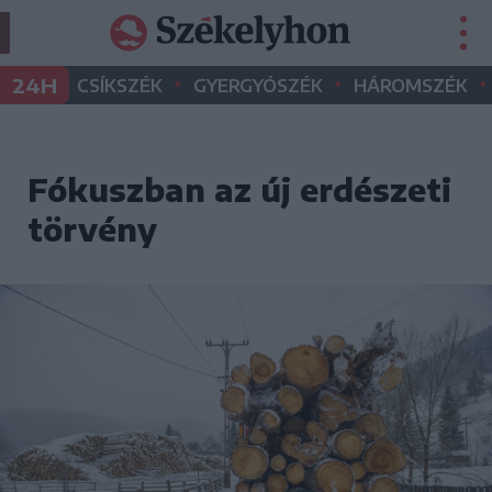
•
•
•
24H
CSÍKSZÉK
GYERGYÓSZÉK
HÁROMSZÉK
Fókuszban az új erdészeti
törvény