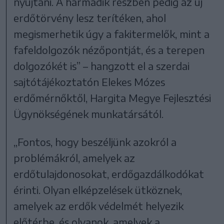
nyújtani. A harmadik részben pedig az új
erdőtörvény lesz terítéken, ahol
megismerhetik úgy a fakitermelők, mint a
fafeldolgozók nézőpontját, és a terepen
dolgozókét is” – hangzott el a szerdai
sajtótájékoztatón Elekes Mózes
erdőmérnőktől, Hargita Megye Fejlesztési
Ügynökségének munkatársától.
„Fontos, hogy beszéljünk azokról a
problémákról, amelyek az
erdőtulajdonosokat, erdőgazdálkodókat
érinti. Olyan elképzelések ütköznek,
amelyek az erdők védelmét helyezik
előtérbe, és olyanok, amelyek a