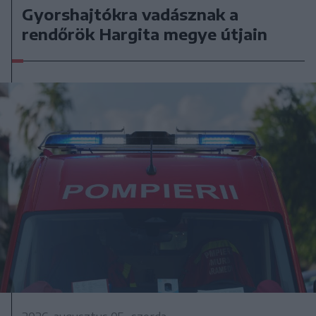
Gyorshajtókra vadásznak a
rendőrök Hargita megye útjain