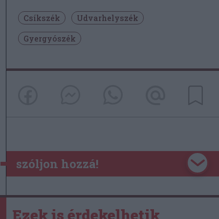
Csíkszék
Udvarhelyszék
Gyergyószék
szóljon hozzá!
Ezek is érdekelhetik