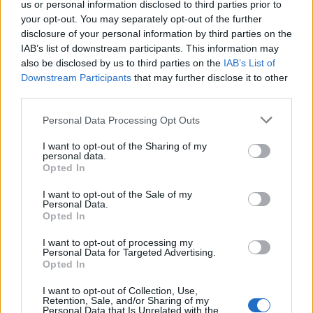
us or personal information disclosed to third parties prior to
your opt-out. You may separately opt-out of the further
disclosure of your personal information by third parties on the
IAB’s list of downstream participants. This information may
also be disclosed by us to third parties on the
IAB’s List of
Downstream Participants
that may further disclose it to other
third parties.
2026. augusztus 05., szerda
Personal Data Processing Opt Outs
Agresszió, tartozások és javítások
I want to opt-out of the Sharing of my
a székelyudvarhelyi szociális
personal data.
Opted In
tömbházakban
I want to opt-out of the Sale of my
Personal Data.
Opted In
I want to opt-out of processing my
Personal Data for Targeted Advertising.
Opted In
I want to opt-out of Collection, Use,
Retention, Sale, and/or Sharing of my
Personal Data that Is Unrelated with the