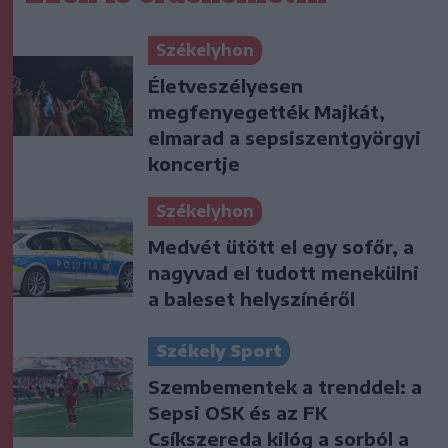
Székelyhon
Életveszélyesen
megfenyegették Majkát,
elmarad a sepsiszentgyörgyi
koncertje
Székelyhon
Medvét ütött el egy sofőr, a
nagyvad el tudott menekülni
a baleset helyszínéről
Székely Sport
Szembementek a trenddel: a
Sepsi OSK és az FK
Csíkszereda kilóg a sorból a