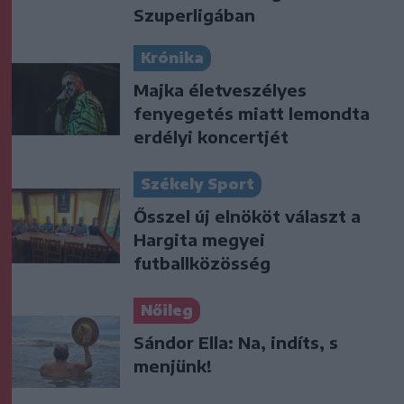
Szuperligában
Krónika
Majka életveszélyes
fenyegetés miatt lemondta
erdélyi koncertjét
Székely Sport
Ősszel új elnököt választ a
Hargita megyei
futballközösség
Nőileg
Sándor Ella: Na, indíts, s
menjünk!