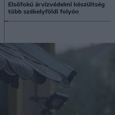
Elsőfokú árvízvédelmi készültség
több székelyföldi folyón