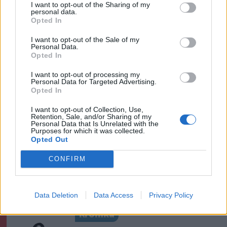
Székelyhon
I want to opt-out of the Sharing of my
personal data.
Mentőhelikopterrel vitték
Opted In
kórházba, miután kiemelték a
I want to opt-out of the Sale of my
Marosból – frissítve
Personal Data.
Opted In
Székelyhon
I want to opt-out of processing my
Personal Data for Targeted Advertising.
Székelykeresztúri üzleteknél
Opted In
és cégeknél razziáztak a
I want to opt-out of Collection, Use,
hatóságok
Retention, Sale, and/or Sharing of my
Personal Data that Is Unrelated with the
Purposes for which it was collected.
Opted Out
Székely Sport
CONFIRM
Nagy pofonba szaladt belé a
Kolozsvári CFR, kikapott a
Győr és a Loki is
Data Deletion
Data Access
Privacy Policy
Krónika