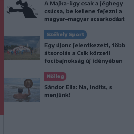
A Majka-ügy csak a jéghegy
csúcsa, be kellene fejezni a
magyar–magyar acsarkodást
Székely Sport
Egy újonc jelentkezett, több
átsorolás a Csík körzeti
focibajnokság új idényében
Nőileg
Sándor Ella: Na, indíts, s
menjünk!