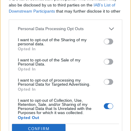
2026. augusztus 07., péntek
also be disclosed by us to third parties on the
IAB’s List of
Románul is helyt kell állni a hétfőn
Downstream Participants
that may further disclose it to other
third parties.
kezdődő írásbeliken – így
készülhetnek a pótérettségizők
Personal Data Processing Opt Outs
I want to opt-out of the Sharing of my
personal data.
Opted In
I want to opt-out of the Sale of my
Personal Data.
Opted In
I want to opt-out of processing my
Personal Data for Targeted Advertising.
Opted In
I want to opt-out of Collection, Use,
Retention, Sale, and/or Sharing of my
Personal Data that Is Unrelated with the
Purposes for which it was collected.
Opted Out
CONFIRM