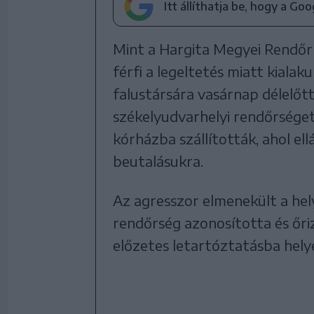
Itt állíthatja be, hogy a Go
Mint a Hargita Megyei Rendőr
férfi a legeltetés miatt kialak
falustársára vasárnap délelőtt
székelyudvarhelyi rendőrséget
kórházba szállították, ahol el
beutalásukra.
Az agresszor elmenekült a hel
rendőrség azonosította és őri
előzetes letartóztatásba hely