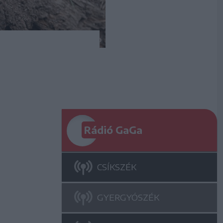
Rádió GaGa
CSÍKSZÉK
GYERGYÓSZÉK