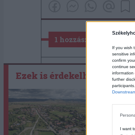
Székelyh
1 hozzászólás
If you wish 
sensitive in
confirm you
continue se
Ezek is érdekelhetik
information 
further disc
participants
Downstream 
Persona
I want t