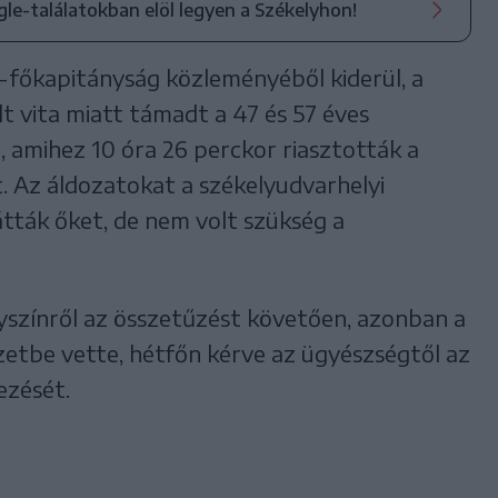
ogle-találatokban elöl legyen a Székelyhon!
-főkapitányság közleményéből kiderül, a
ult vita miatt támadt a 47 és 57 éves
, amihez 10 óra 26 perckor riasztották a
. Az áldozatokat a székelyudvarhelyi
látták őket, de nem volt szükség a
yszínről az összetűzést követően, azonban a
zetbe vette, hétfőn kérve az ügyészségtől az
ezését.