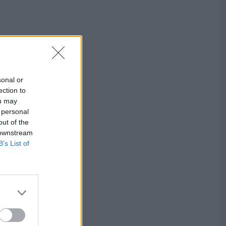
sonal or
ection to
ou may
 personal
out of the
 downstream
B’s List of