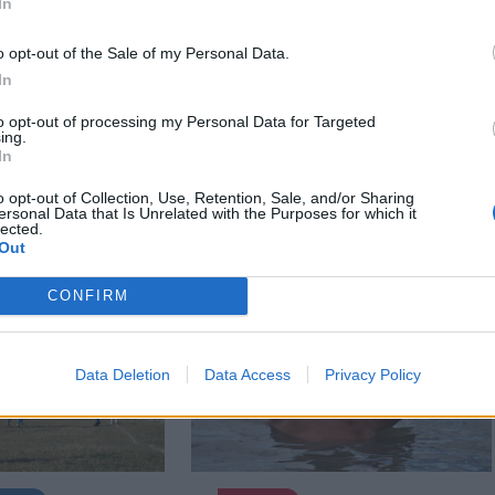
In
o opt-out of the Sale of my Personal Data.
Székely Sport
n
In
Corbu góljától hangos a
ztette két
to opt-out of processing my Personal Data for Targeted
román és a magyar
iket
ing.
sajtó, válogatott
ás ért a
In
meghívót sürgetnek
ján –
o opt-out of Collection, Use, Retention, Sale, and/or Sharing
ersonal Data that Is Unrelated with the Purposes for which it
lected.
Out
CONFIRM
Data Deletion
Data Access
Privacy Policy