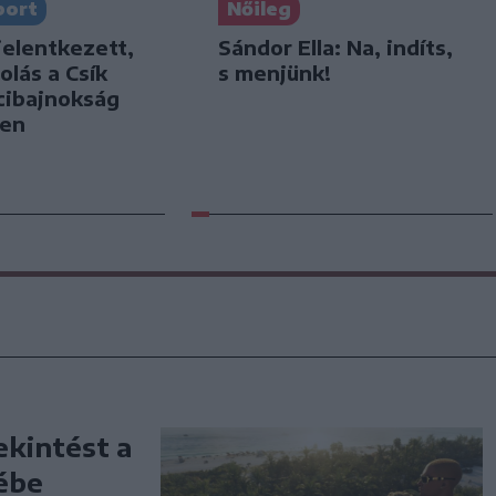
port
Nőileg
jelentkezett,
Sándor Ella: Na, indíts,
olás a Csík
s menjünk!
cibajnokság
ben
ekintést a
ébe