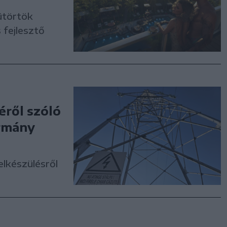
ütörtök
 fejlesztő
éről szóló
ormány
elkészülésről