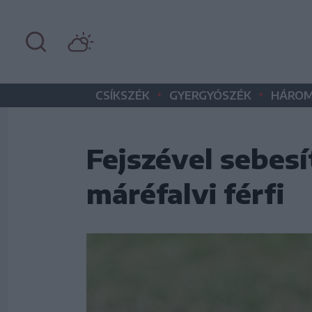
•
•
CSÍKSZÉK
GYERGYÓSZÉK
HÁROM
Fejszével sebesí
máréfalvi férfi