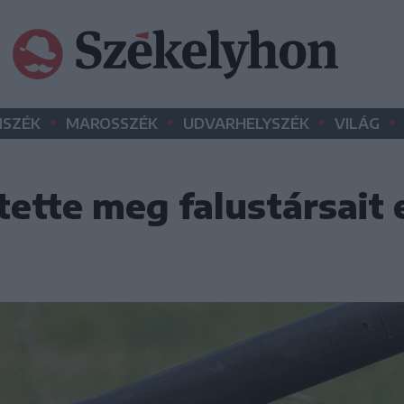
•
•
•
•
SZÉK
MAROSSZÉK
UDVARHELYSZÉK
VILÁG
tette meg falustársait