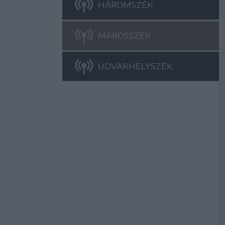
HÁROMSZÉK
MAROSSZÉK
UDVARHELYSZÉK