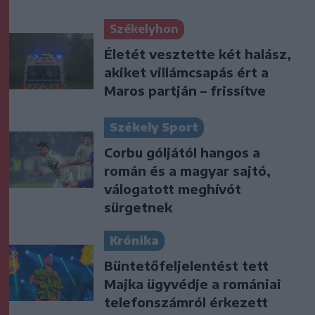
Székelyhon
Életét vesztette két halász,
akiket villámcsapás ért a
Maros partján – frissítve
Székely Sport
Corbu góljától hangos a
román és a magyar sajtó,
válogatott meghívót
sürgetnek
Krónika
Büntetőfeljelentést tett
Majka ügyvédje a romániai
telefonszámról érkezett