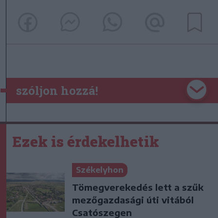
szóljon hozzá!
Ezek is érdekelhetik
Székelyhon
Tömegverekedés lett a szűk
mezőgazdasági úti vitából
Csatószegen