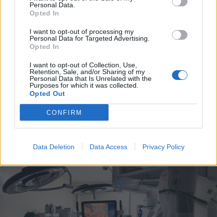
Personal Data.
Opted In
2026. augusztus 06., csütörtök
I want to opt-out of processing my
Personal Data for Targeted Advertising.
Bolojan szerint négy éve a
Opted In
közlekedési minisztériumnál van
I want to opt-out of Collection, Use,
egy projekt, ami a Duna
Retention, Sale, and/or Sharing of my
Personal Data that Is Unrelated with the
vízhozamának növelését segítené
Purposes for which it was collected.
Opted Out
elő
CONFIRM
Data Deletion
Data Access
Privacy Policy