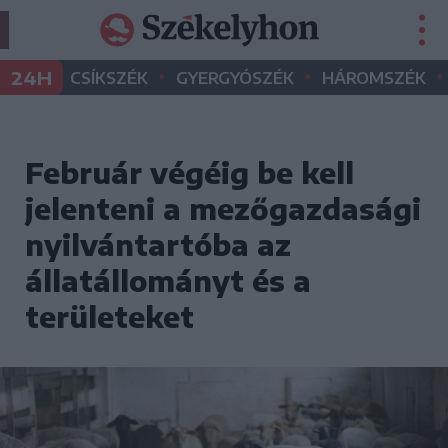
•
•
•
24H
CSÍKSZÉK
GYERGYÓSZÉK
HÁROMSZÉK
Február végéig be kell
jelenteni a mezőgazdasági
nyilvántartóba az
állatállományt és a
területeket