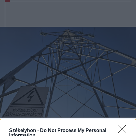
2026. augusztus 06., csütörtök
Székelyhon -
Do Not Process My Personal
Information