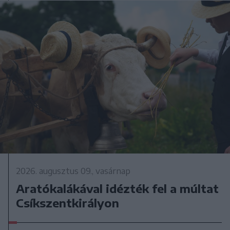
2026. augusztus 09., vasárnap
Aratókalákával idézték fel a múltat
Csíkszentkirályon