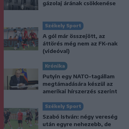
gázolaj árának csökkenése
Székely Sport
A gól már összejött, az
áttörés még nem az FK-nak
(videóval)
Krónika
Putyin egy NATO-tagállam
megtámadására készül az
amerikai hírszerzés szerint
Székely Sport
Szabó István: négy vereség
után egyre nehezebb, de