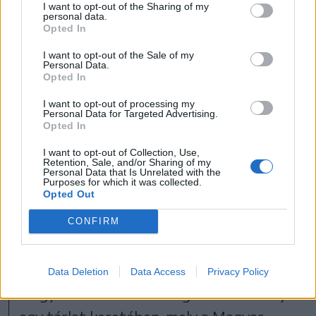
I want to opt-out of the Sharing of my
personal data.
Opted In
I want to opt-out of the Sale of my
Personal Data.
Opted In
I want to opt-out of processing my
Personal Data for Targeted Advertising.
Opted In
I want to opt-out of Collection, Use,
Retention, Sale, and/or Sharing of my
Personal Data that Is Unrelated with the
Purposes for which it was collected.
FOTÓ: KURULTAJ
Opted Out
CONFIRM
Üzbegisztán, Türkmenisztán, Kirgizisztán
és Azerbajdzsán válogatott néprajzi
kiállításai mellett Vámbéry Ármin, a híres
Data Deletion
Data Access
Privacy Policy
magyar utazó munkásságát is bemutatja