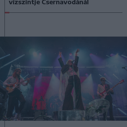
vízszintje Csernavodánál