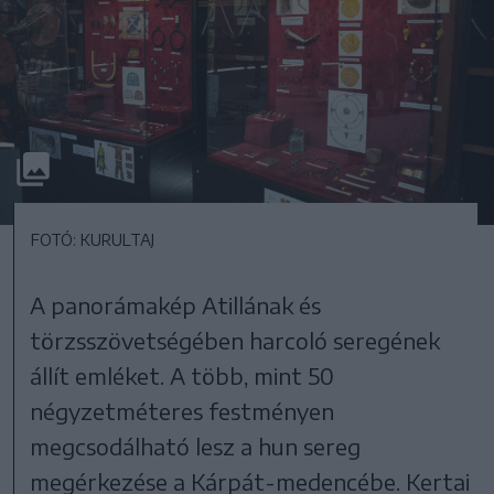
FOTÓ: KURULTAJ
A panorámakép Atillának és
törzsszövetségében harcoló seregének
állít emléket. A több, mint 50
négyzetméteres festményen
megcsodálható lesz a hun sereg
megérkezése a Kárpát-medencébe. Kertai