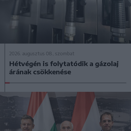
2026. augusztus 08., szombat
Hétvégén is folytatódik a gázolaj
árának csökkenése