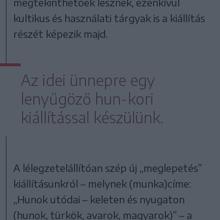
megtekinthetőek lesznek, ezenkívül
kultikus és használati tárgyak is a kiállítás
részét képezik majd.
Az idei ünnepre egy
lenyűgöző hun-kori
kiállítással készülünk.
A lélegzetelállítóan szép új „meglepetés”
kiállításunkról – melynek (munka)címe:
„Hunok utódai – keleten és nyugaton
(hunok, türkök, avarok, magyarok)” – a