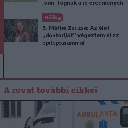
jönni fognak a jó eredmények
Nőileg
B. Máthé Zsuzsa: Az élet
„doktoriját” végeztem el az
epilepsziámmal
A rovat további cikkei