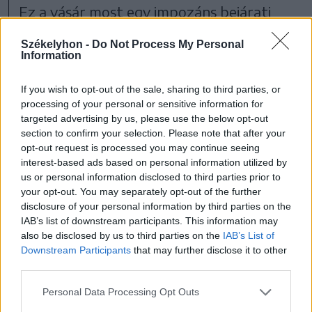
Ez a vásár most egy impozáns bejárati
kapuval gazdagodik, mely az egykori
Székelyhon -
Do Not Process My Personal
Selyemút közép-ázsiai állomásait idézi fel.
Information
Ez az építmény, melynek kivitelezési
If you wish to opt-out of the sale, sharing to third parties, or
munkái már megkezdődtek,
processing of your personal or sensitive information for
targeted advertising by us, please use the below opt-out
megjelenésében leginkább az
section to confirm your selection. Please note that after your
Üzbegisztánban mai napig fellelhető, kora
opt-out request is processed you may continue seeing
interest-based ads based on personal information utilized by
középkori építményekre hasonlít. A négy
us or personal information disclosed to third parties prior to
torony által közrefogott falak tövében
your opt-out. You may separately opt-out of the further
disclosure of your personal information by third parties on the
négy, egyenként és önmagában is
IAB’s list of downstream participants. This information may
lenyűgöző kiállításnak ad otthont.
also be disclosed by us to third parties on the
IAB’s List of
Downstream Participants
that may further disclose it to other
third parties.
Personal Data Processing Opt Outs