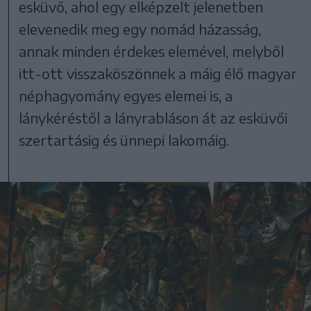
esküvő, ahol egy elképzelt jelenetben
elevenedik meg egy nomád házasság,
annak minden érdekes elemével, melyből
itt-ott visszaköszönnek a máig élő magyar
néphagyomány egyes elemei is, a
lánykéréstől a lányrabláson át az esküvői
szertartásig és ünnepi lakomáig.