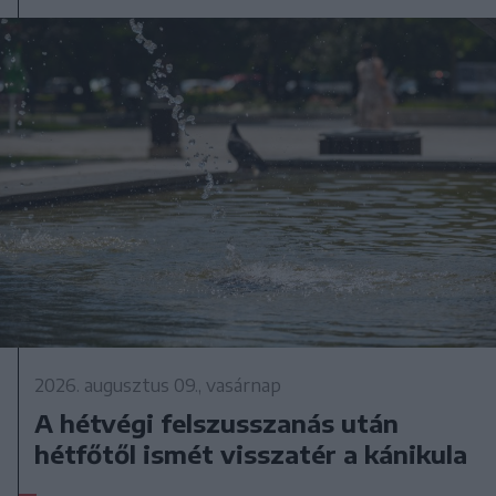
2026. augusztus 09., vasárnap
A hétvégi felszusszanás után
hétfőtől ismét visszatér a kánikula