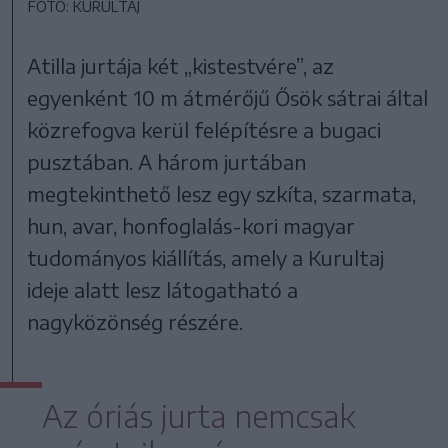
FOTÓ: KURULTAJ
Atilla jurtája két „kistestvére”, az
egyenként 10 m átmérőjű Ősök sátrai által
közrefogva kerül felépítésre a bugaci
pusztában. A három jurtában
megtekinthető lesz egy szkíta, szarmata,
hun, avar, honfoglalás-kori magyar
tudományos kiállítás, amely a Kurultaj
ideje alatt lesz látogatható a
nagyközönség részére.
Az óriás jurta nemcsak