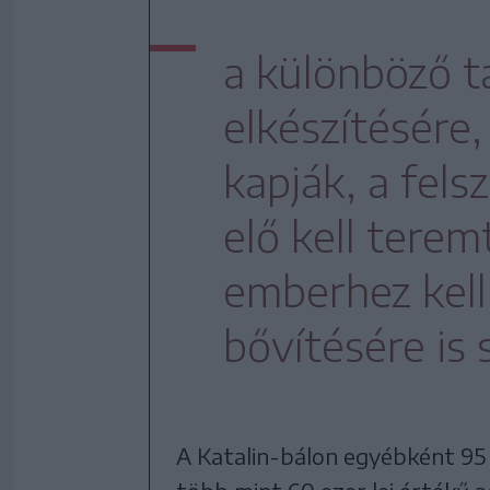
a különböző t
elkészítésére
kapják, a fels
elő kell terem
emberhez kell 
bővítésére is 
A Katalin-bálon egyébként 95 e