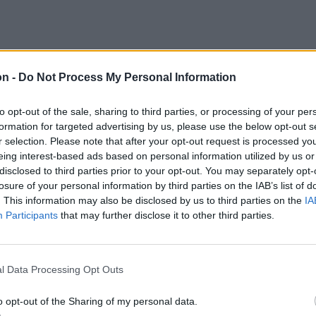
ű adományt pénteken adták a csíksomlyói
n.
on -
Do Not Process My Personal Information
to opt-out of the sale, sharing to third parties, or processing of your per
tosítjuk az időseknek a meleg ételt,
formation for targeted advertising by us, please use the below opt-out s
ez, akinek szüksége van erre” – osztotta
r selection. Please note that after your opt-out request is processed y
eing interest-based ads based on personal information utilized by us or
rvári Caritas szociomedikális ágazatának
disclosed to third parties prior to your opt-out. You may separately opt-
losure of your personal information by third parties on the IAB’s list of
. This information may also be disclosed by us to third parties on the
IA
Participants
that may further disclose it to other third parties.
60 idősnek szállítanak
lcsík több településére 70
l Data Processing Opt Outs
o opt-out of the Sharing of my personal data.
síkszeredában, Felcsíkon