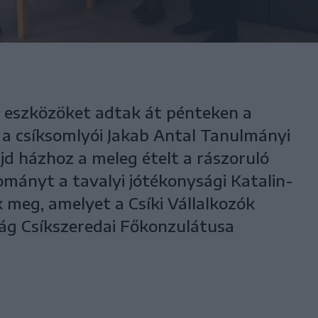
s eszközöket adtak át pénteken a
 a csíksomlyói Jakab Antal Tanulmányi
jd házhoz a meleg ételt a rászoruló
ományt a tavalyi jótékonysági Katalin-
k meg, amelyet a Csíki Vállalkozók
ág Csíkszeredai Főkonzulátusa