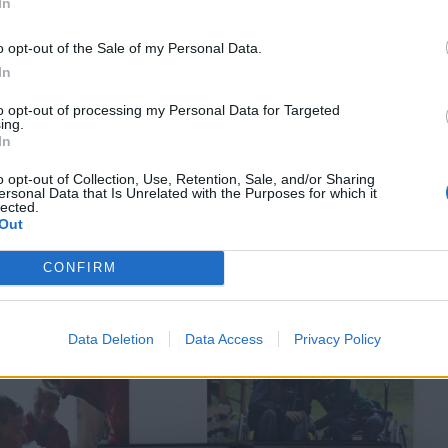
In
ány településén pedig 325
o opt-out of the Sale of my Personal Data.
In
to opt-out of processing my Personal Data for Targeted
ing.
In
o opt-out of Collection, Use, Retention, Sale, and/or Sharing
ersonal Data that Is Unrelated with the Purposes for which it
lected.
Out
CONFIRM
Data Deletion
Data Access
Privacy Policy