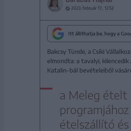
2023. február 17., 12:52
Itt állíthatja be, hogy a Go
Bakcsy Tünde, a Csíki Vállalk
elmondta: a tavalyi, kilenced
Katalin-bál bevételeiből vásá
a Meleg ételt
programjához 
ételszállító é