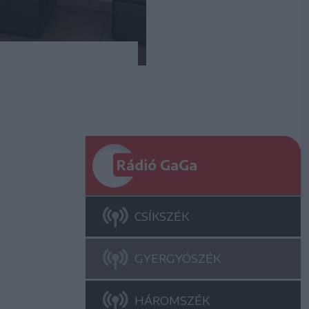
Rádió GaGa
CSÍKSZÉK
GYERGYÓSZÉK
HÁROMSZÉK