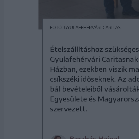
FOTÓ: GYULAFEHÉRVÁRI CARITAS
Ételszállításhoz szüksége
Gyulafehérvári Caritasnak
Házban, ezekben viszik ma
csíkszéki időseknek. Az ad
bál bevételeiből vásároltá
Egyesülete és Magyarorsz
szervezett.
Barabás Hajnal