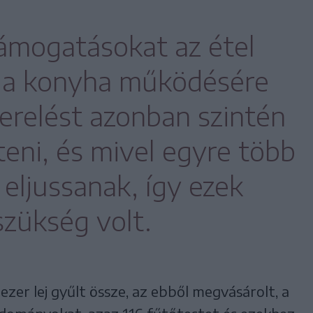
ámogatásokat az étel
, a konyha működésére
zerelést azonban szintén
teni, és mivel egyre több
eljussanak, így ezek
szükség volt.
zer lej gyűlt össze, az ebből megvásárolt, a