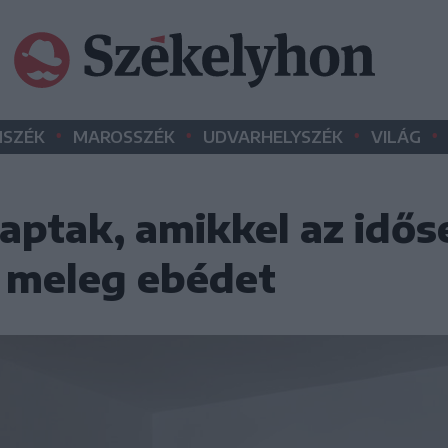
•
•
•
•
SZÉK
MAROSSZÉK
UDVARHELYSZÉK
VILÁG
kaptak, amikkel az idő
a meleg ebédet