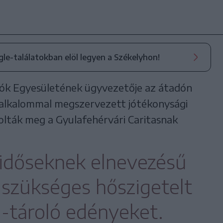
ogle-találatokban elöl legyen a Székelyhon!
ozók Egyesületének ügyvezetője az átadón
ik alkalommal megszervezett jótékonysági
rolták meg a Gyulafehérvári Caritasnak
 időseknek elnevezésű
szükséges hőszigetelt
s -tároló edényeket.