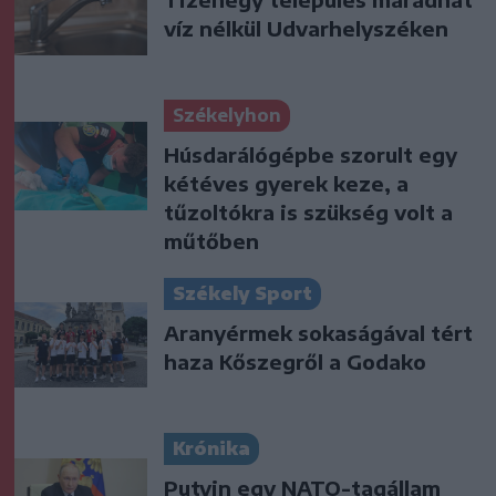
víz nélkül Udvarhelyszéken
Székelyhon
Húsdarálógépbe szorult egy
kétéves gyerek keze, a
tűzoltókra is szükség volt a
műtőben
Székely Sport
Aranyérmek sokaságával tért
haza Kőszegről a Godako
Krónika
Putyin egy NATO-tagállam