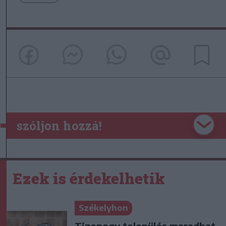
szóljon hozzá!
Ezek is érdekelhetik
Székelyhon
Tizenegy település maradhat