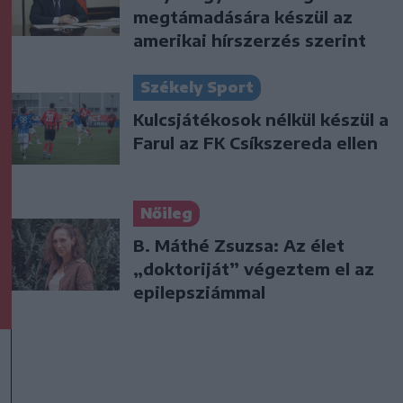
megtámadására készül az
amerikai hírszerzés szerint
Székely Sport
Kulcsjátékosok nélkül készül a
Farul az FK Csíkszereda ellen
Nőileg
B. Máthé Zsuzsa: Az élet
„doktoriját” végeztem el az
epilepsziámmal