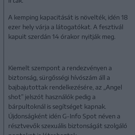
írták.
A kemping kapacitását is növelték, idén 18
ezer hely várja a látogatókat. A fesztivál
kapuit szerdán 14 órakor nyitják meg.
Kiemelt szempont a rendezvényen a
biztonság, sürgősségi hívószám áll a
bajbajutottak rendelkezésére, az „Angel
shot” jelszót használók pedig a
bárpultoknál is segítséget kapnak.
Újdonságként idén G-Info Spot néven a
résztvevők szexuális biztonságát szolgáló