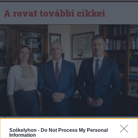
A rovat további cikkei
2026. augusztus 08., szombat
Székelyhon -
Do Not Process My Personal
Information
Baka András elfogadta a felkérést a