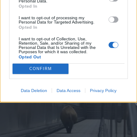
Personal Data.
Opted In
2026. augusztus 08., szombat
I want to opt-out of processing my
Románia irányából érkező ukrán
Personal Data for Targeted Advertising.
Opted In
csalidrón robbant fel Bulgáriában –
frissítve
I want to opt-out of Collection, Use,
Retention, Sale, and/or Sharing of my
Personal Data that Is Unrelated with the
Purposes for which it was collected.
Opted Out
CONFIRM
Data Deletion
Data Access
Privacy Policy