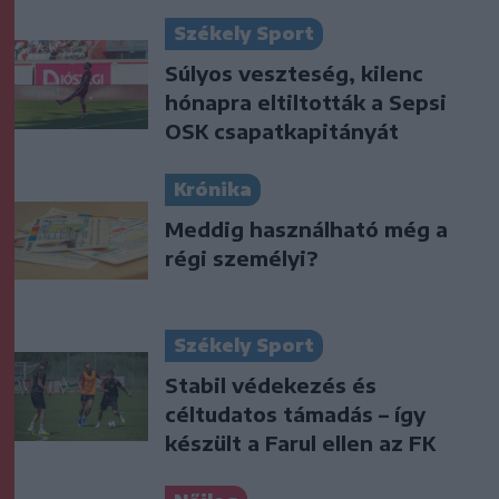
Székely Sport
Súlyos veszteség, kilenc
hónapra eltiltották a Sepsi
OSK csapatkapitányát
Krónika
Meddig használható még a
régi személyi?
Székely Sport
Stabil védekezés és
céltudatos támadás – így
készült a Farul ellen az FK