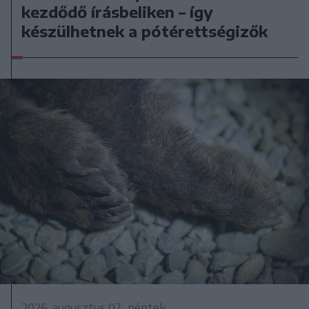
kezdődő írásbeliken – így
készülhetnek a pótérettségizők
2026. augusztus 07., péntek