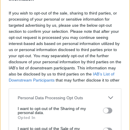
If you wish to opt-out of the sale, sharing to third parties, or
processing of your personal or sensitive information for
targeted advertising by us, please use the below opt-out
section to confirm your selection. Please note that after your
opt-out request is processed you may continue seeing
interest-based ads based on personal information utilized by
us or personal information disclosed to third parties prior to
your opt-out. You may separately opt-out of the further
disclosure of your personal information by third parties on the
IAB’s list of downstream participants. This information may
2026. augusztus 08., szombat
also be disclosed by us to third parties on the
IAB’s List of
Már több mint száz településen
Downstream Participants
that may further disclose it to other
third parties.
kellett vízkorlátozást bevezetni
országszerte
Personal Data Processing Opt Outs
I want to opt-out of the Sharing of my
personal data.
Opted In
I want to opt-out of the Sale of my