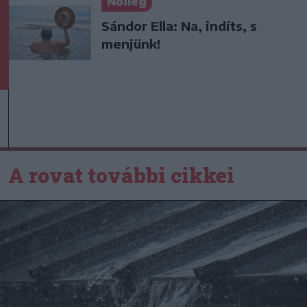
Nőileg
Sándor Ella: Na, indíts, s
menjünk!
A rovat további cikkei