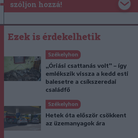
szóljon hozzá!
Ezek is érdekelhetik
Székelyhon
„Óriási csattanás volt” – így
emlékszik vissza a kedd esti
balesetre a csíkszeredai
családfő
Székelyhon
Hetek óta először csökkent
az üzemanyagok ára