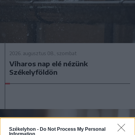
2026. augusztus 08., szombat
Viharos nap elé nézünk
Székelyföldön
Székelyhon -
Do Not Process My Personal
Information