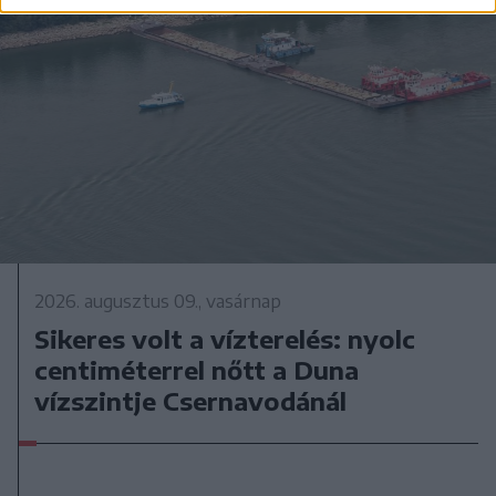
2026. augusztus 09., vasárnap
Sikeres volt a vízterelés: nyolc
centiméterrel nőtt a Duna
vízszintje Csernavodánál