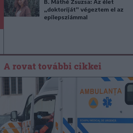
B. Máthé Zsuzsa: Az élet
„doktoriját” végeztem el az
epilepsziámmal
A rovat további cikkei