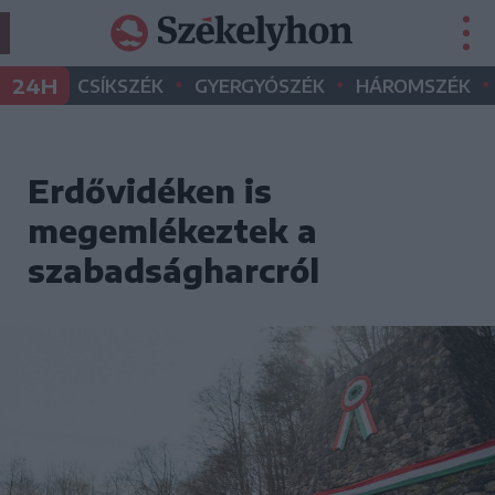
•
•
•
24H
CSÍKSZÉK
GYERGYÓSZÉK
HÁROMSZÉK
Erdővidéken is
megemlékeztek a
szabadságharcról