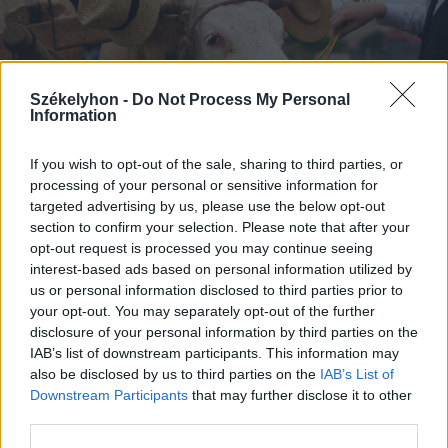
Székelyhon -
Do Not Process My Personal
Information
If you wish to opt-out of the sale, sharing to third parties, or
processing of your personal or sensitive information for
targeted advertising by us, please use the below opt-out
section to confirm your selection. Please note that after your
2026. augusztus 09., vasárnap
opt-out request is processed you may continue seeing
interest-based ads based on personal information utilized by
Aratókalákával idézték fel a múltat
us or personal information disclosed to third parties prior to
Csíkszentkirályon
your opt-out. You may separately opt-out of the further
disclosure of your personal information by third parties on the
IAB’s list of downstream participants. This information may
also be disclosed by us to third parties on the
IAB’s List of
Downstream Participants
that may further disclose it to other
third parties.