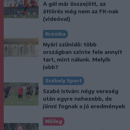
A gól már összejött, az
áttörés még nem az FK-nak
(videóval)
Krónika
Nyári szünidő: több
országban szinte fele annyit
tart, mint nálunk. Melyik
jobb?
Székely Sport
Szabó István: négy vereség
után egyre nehezebb, de
jönni fognak a jó eredmények
Nőileg