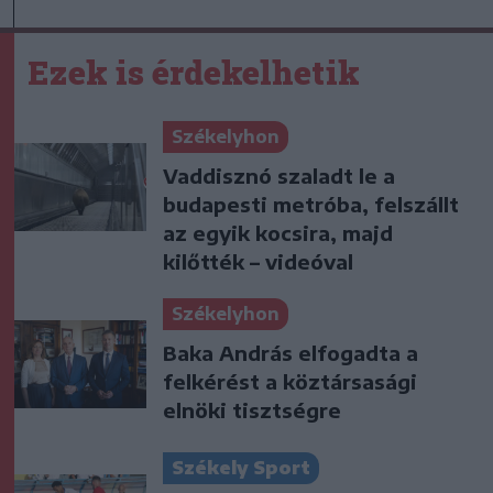
Ezek is érdekelhetik
Székelyhon
Vaddisznó szaladt le a
budapesti metróba, felszállt
az egyik kocsira, majd
kilőtték – videóval
Székelyhon
Baka András elfogadta a
felkérést a köztársasági
elnöki tisztségre
Székely Sport