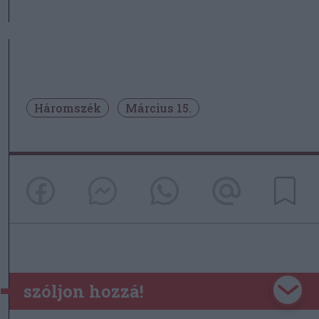
Háromszék
Március 15.
szóljon hozzá!