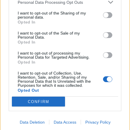
Personal Data Processing Opt Outs
I want to opt-out of the Sharing of my
personal data.
Opted In
I want to opt-out of the Sale of my
Personal Data.
Opted In
I want to opt-out of processing my
Personal Data for Targeted Advertising.
Opted In
I want to opt-out of Collection, Use,
2026. augusztus 09., vasárnap
Retention, Sale, and/or Sharing of my
Personal Data that Is Unrelated with the
A hétvégi felszusszanás után
Purposes for which it was collected.
Opted Out
hétfőtől ismét visszatér a kánikula
CONFIRM
Data Deletion
Data Access
Privacy Policy