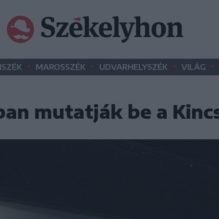
•
•
•
•
SZÉK
MAROSSZÉK
UDVARHELYSZÉK
VILÁG
ban mutatják be a Kin