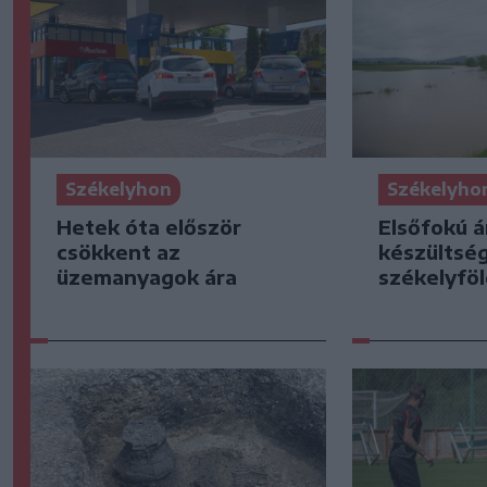
Székelyhon
Székelyho
Hetek óta először
Elsőfokú á
csökkent az
készültsé
üzemanyagok ára
székelyföl