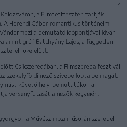
 Kolozsváron, a Filmtettfeszten tartják
. A Herendi Gábor romantikus történelmi
ó Vándormozi a bemutató időpontjával kíván
 valamint gróf Batthyány Lajos, a független
szterelnöke előtt.
lőtt Csíkszeredában, a Filmszereda fesztivál
áz székelyföldi néző szívébe lopta be magát.
gymást követő helyi bemutatókon a
tja versenyfutását a nézők kegyeiért
györgyön a Művész mozi műsorán szerepel;