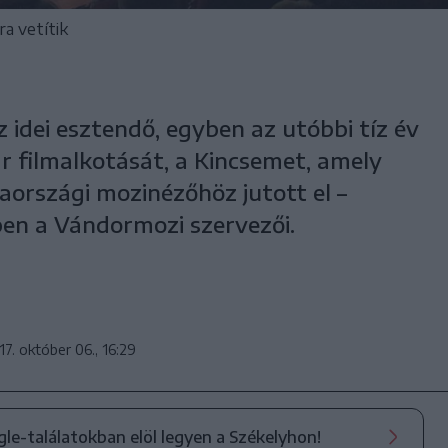
a vetítik
 idei esztendő, egyben az utóbbi tíz év
r filmalkotását, a Kincsemet, amely
aországi mozinézőhöz jutott el –
en a Vándormozi szervezői.
17. október 06., 16:29
ogle-találatokban elöl legyen a Székelyhon!