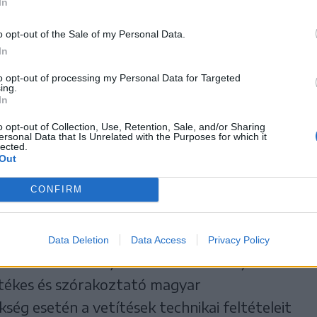
In
, majd utána műsorra tűzi a Művész mozi,
 Maros megyei településekre is eljut;
o opt-out of the Sale of my Personal Data.
In
n a Balassi Intézet által szervezett Magyar
to opt-out of processing my Personal Data for Targeted
ing.
In
o opt-out of Collection, Use, Retention, Sale, and/or Sharing
att a további erdélyi és partiumi bemutatók
ersonal Data that Is Unrelated with the Purposes for which it
lected.
nyán, Temesváron, Zilahon és még sok
Out
 a szervezők kitűzött célja a szórványban élő
CONFIRM
 szándéka szerint – minden olyan, akár
Data Deletion
Data Access
Privacy Policy
m rendelkező helyszínre szeretnék eljuttatni
értékes és szórakoztató magyar
ség esetén a vetítések technikai feltételeit