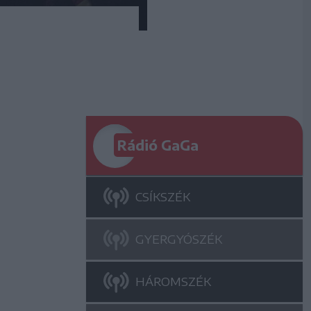
Rádió GaGa
CSÍKSZÉK
GYERGYÓSZÉK
HÁROMSZÉK