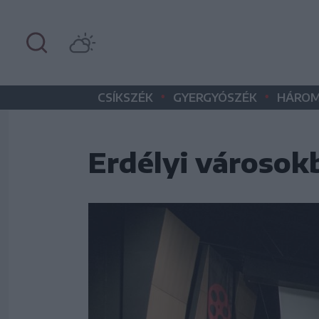
•
•
CSÍKSZÉK
GYERGYÓSZÉK
HÁROM
Erdélyi városok