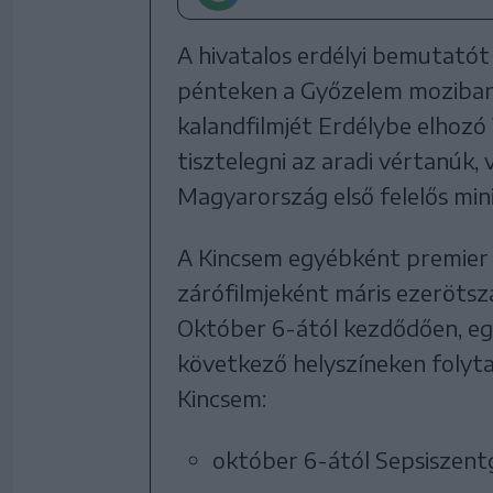
A hivatalos erdélyi bemutatót
pénteken a Győzelem moziban
kalandfilmjét Erdélybe elhoz
tisztelegni az aradi vértanúk,
Magyarország első felelős mini
A Kincsem egyébként premier e
zárófilmjeként máris ezerötsz
Október 6-ától kezdődően, e
következő helyszíneken folyta
Kincsem:
október 6-ától Sepsiszent