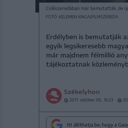
Csíkszeredában már bemutatták, de újr
FOTÓ: KELEMEN KINGA/FILMSZEREDA
Erdélyben is bemutatják az
egyik legsikeresebb magya
már majdnem félmillió any
tájékoztatnak közleményb
Székelyhon
2017. október 06., 16:23
20
Itt állíthatja be, hogy a Go