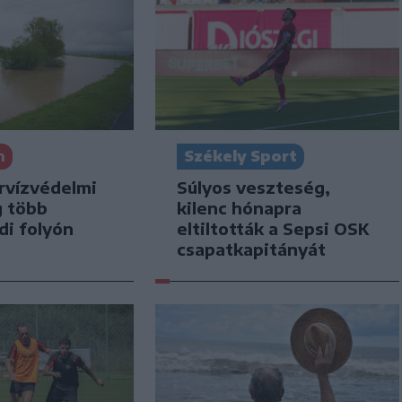
n
Székely Sport
rvízvédelmi
Súlyos veszteség,
g több
kilenc hónapra
di folyón
eltiltották a Sepsi OSK
csapatkapitányát