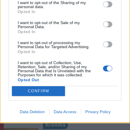
Visszaküldte a parlamentnek
I want to opt-out of the Sharing of my
personal data.
Nicușor Dan a közel 900
Opted In
medve kilövését lehetővé
I want to opt-out of the Sale of my
tevő törvényt
Personal Data.
Opted In
Székelyhon
I want to opt-out of processing my
Personal Data for Targeted Advertising.
Húsdarálógépbe szorult egy
Opted In
kétéves gyerek keze, a
tűzoltókra is szükség volt a
I want to opt-out of Collection, Use,
Retention, Sale, and/or Sharing of my
műtőben
Personal Data that Is Unrelated with the
Purposes for which it was collected.
Opted Out
Székely Sport
CONFIRM
Látványos meccs nyitotta a
Szuperliga negyedik
fordulóját (videóval)
Data Deletion
Data Access
Privacy Policy
Krónika