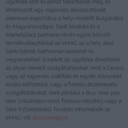
ügyfelek időt és pénzt takarítanak meg, és
létrehozott egy regionális ökoszisztémát,
sikeresen exportálva a helyi modellt Bulgáriába
és Magyarországra. Saját kínálata és a
Marketplace partnerei révén egyre bővülő
termékválasztékkal az eMAG az a hely, ahol
bárki bármit, bárhonnan kereshet és
megrendelhet. Emellett az ügyfelek élvezhetik
az olyan kiemelt szolgáltatásokat, mint a Genius,
vagy az ingyenes szállítási és egyéb előnyöket
kínáló előfizetést, vagy a fizetési átütemezési
szolgáltatásokat, mint például a Buy now, pay
later (Vásároljon most, fizessen később) vagy a
Slice it (Szeletelés). További információk az
eMAG-ról:
about.emag.ro
.