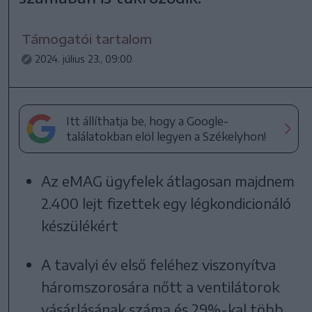
Támogatói tartalom
2024. július 23., 09:00
Itt állíthatja be, hogy a Google-
találatokban elöl legyen a Székelyhon!
Az eMAG ügyfelek átlagosan majdnem
2.400 lejt fizettek egy légkondicionáló
készülékért
A tavalyi év első feléhez viszonyítva
háromszorosára nőtt a ventilátorok
vásárlásának száma és 29%-kal több