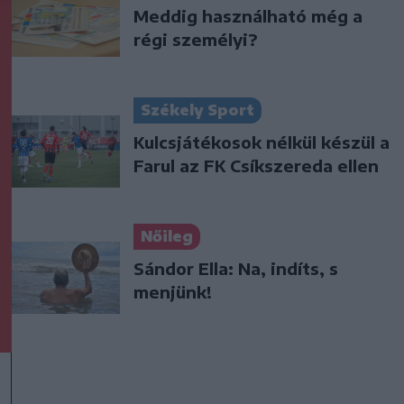
Meddig használható még a
régi személyi?
Székely Sport
Kulcsjátékosok nélkül készül a
Farul az FK Csíkszereda ellen
Nőileg
Sándor Ella: Na, indíts, s
menjünk!