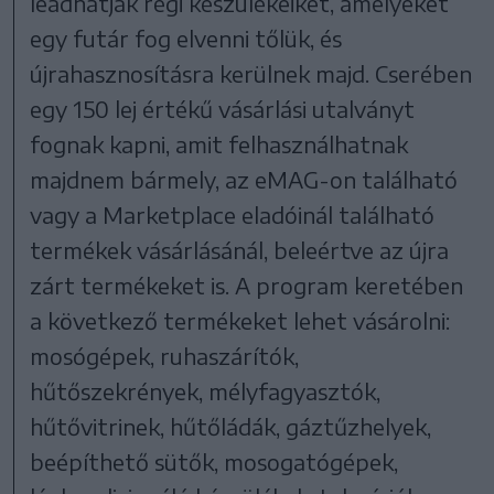
leadhatják régi készülékeiket, amelyeket
egy futár fog elvenni tőlük, és
újrahasznosításra kerülnek majd. Cserében
egy 150 lej értékű vásárlási utalványt
fognak kapni, amit felhasználhatnak
majdnem bármely, az eMAG-on található
vagy a Marketplace eladóinál található
termékek vásárlásánál, beleértve az újra
zárt termékeket is. A program keretében
a következő termékeket lehet vásárolni:
mosógépek, ruhaszárítók,
hűtőszekrények, mélyfagyasztók,
hűtővitrinek, hűtőládák, gáztűzhelyek,
beépíthető sütők, mosogatógépek,