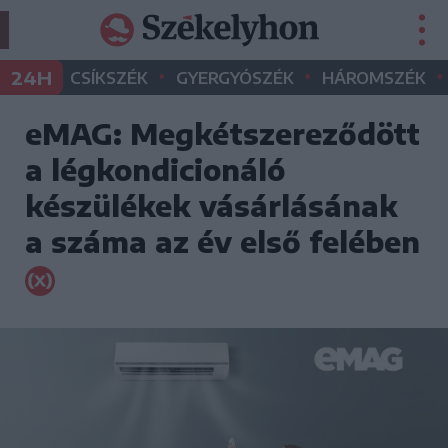
•
•
•
24H
CSÍKSZÉK
GYERGYÓSZÉK
HÁROMSZÉK
eMAG: Megkétszereződött
a légkondicionáló
készülékek vásárlásának
a száma az év első felében