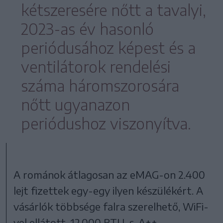
kétszeresére nőtt a tavalyi,
2023-as év hasonló
periódusához képest és a
ventilátorok rendelési
száma háromszorosára
nőtt ugyanazon
periódushoz viszonyítva.
A románok átlagosan az eMAG-on 2.400
lejt fizettek egy-egy ilyen készülékért. A
vásárlók többsége falra szerelhető, WiFi-
vel ellátott, 12.000 BTU-s, A++