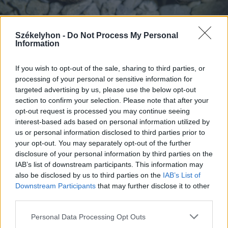
Székelyhon -
Do Not Process My Personal
Information
2026. augusztus 07., péntek
If you wish to opt-out of the sale, sharing to third parties, or
Visszaküldte a parlamentnek
processing of your personal or sensitive information for
Nicușor Dan a közel 900 medve
targeted advertising by us, please use the below opt-out
section to confirm your selection. Please note that after your
kilövését lehetővé tevő törvényt
opt-out request is processed you may continue seeing
interest-based ads based on personal information utilized by
us or personal information disclosed to third parties prior to
your opt-out. You may separately opt-out of the further
disclosure of your personal information by third parties on the
IAB’s list of downstream participants. This information may
also be disclosed by us to third parties on the
IAB’s List of
Downstream Participants
that may further disclose it to other
third parties.
Personal Data Processing Opt Outs