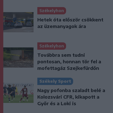
Székelyhon
Hetek óta először csökkent
az üzemanyagok ára
Székelyhon
Továbbra sem tudni
pontosan, honnan tör fel a
mofettagáz Szejkefürdőn
Székely Sport
Nagy pofonba szaladt belé a
Kolozsvári CFR, kikapott a
Győr és a Loki is