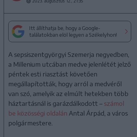
2023. augusztus 12., 21:35
Itt állíthatja be, hogy a Google-
találatokban elöl legyen a Székelyhon!
A sepsiszentgyörgyi Szemerja negyedben,
a Millenium utcában medve jelenlétét jelző
péntek esti riasztást követően
megállapították, hogy arról a medvéről
van szó, amelyik az elmúlt hetekben több
háztartásnál is garázdálkodott –
számol
be közösségi oldalán
Antal Árpád, a város
polgármestere.