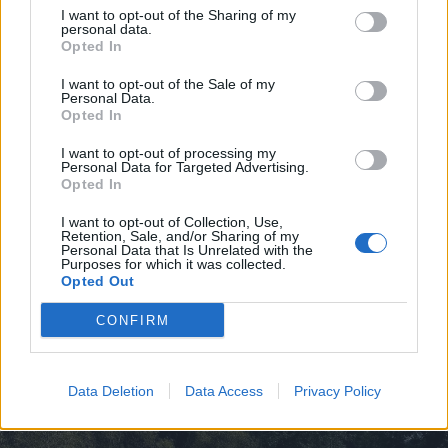
I want to opt-out of the Sharing of my
personal data.
Opted In
I want to opt-out of the Sale of my
Personal Data.
Opted In
I want to opt-out of processing my
2026. augusztus 07., péntek
Personal Data for Targeted Advertising.
Opted In
Ha a helyzet indokolja, biztonsági
intézkedéseket lehet elrendelni az
I want to opt-out of Collection, Use,
Retention, Sale, and/or Sharing of my
országos villamosenergia-
Personal Data that Is Unrelated with the
Purposes for which it was collected.
hálózatban
Opted Out
CONFIRM
Data Deletion
Data Access
Privacy Policy