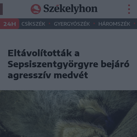
•
•
•
24H
CSÍKSZÉK
GYERGYÓSZÉK
HÁROMSZÉK
Eltávolították a
Sepsiszentgyörgyre bejáró
agresszív medvét