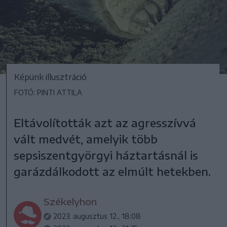
Képünk illusztráció
FOTÓ: PINTI ATTILA
Eltávolították azt az agresszívvá
vált medvét, amelyik több
sepsiszentgyörgyi háztartásnál is
garázdálkodott az elmúlt hetekben.
Székelyhon
2023. augusztus 12., 18:08