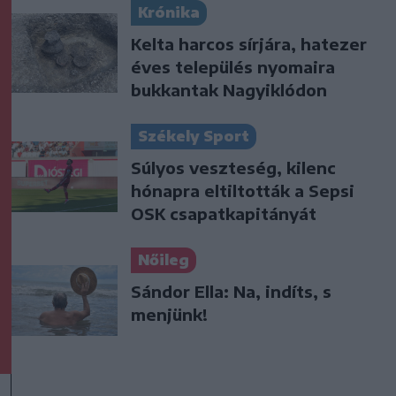
Krónika
Kelta harcos sírjára, hatezer
éves település nyomaira
bukkantak Nagyiklódon
Székely Sport
Súlyos veszteség, kilenc
hónapra eltiltották a Sepsi
OSK csapatkapitányát
Nőileg
Sándor Ella: Na, indíts, s
menjünk!