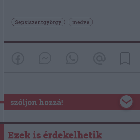
Sepsiszentgyörgy
medve
szóljon hozzá!
Ezek is érdekelhetik