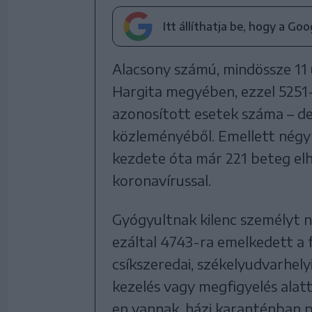
Itt állíthatja be, hogy a Go
Alacsony számú, mindössze 11 
Hargita megyében, ezzel 5251-
azonosított esetek száma – der
közleményéből. Emellett négy ú
kezdete óta már 221 beteg el
koronavírussal.
Gyógyultnak kilenc személyt n
ezáltal 4743-ra emelkedett a 
csíkszeredai, székelyudvarhel
kezelés vagy megfigyelés alatt
en vannak, házi karanténban 