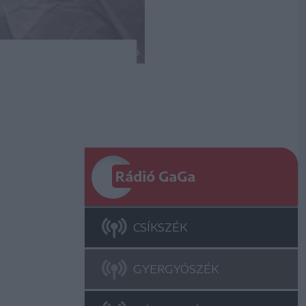
Rádió GaGa
CSÍKSZÉK
GYERGYÓSZÉK