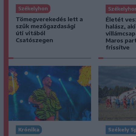
Székelyhon
Székelyho
Tömegverekedés lett a
Életét ves
szűk mezőgazdasági
halász, ak
úti vitából
villámcsap
Csatószegen
Maros part
frissítve
Krónika
Székely S