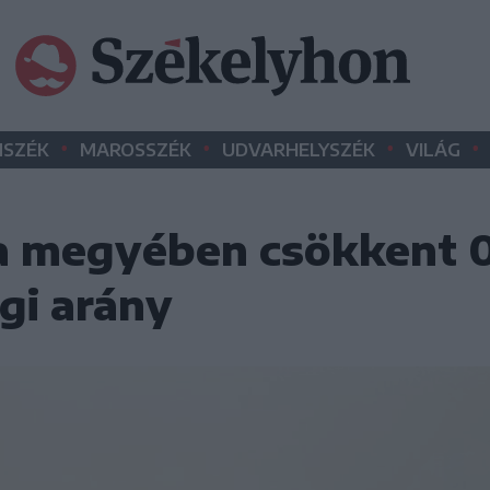
•
•
•
•
SZÉK
MAROSSZÉK
UDVARHELYSZÉK
VILÁG
a megyében csökkent 0
égi arány