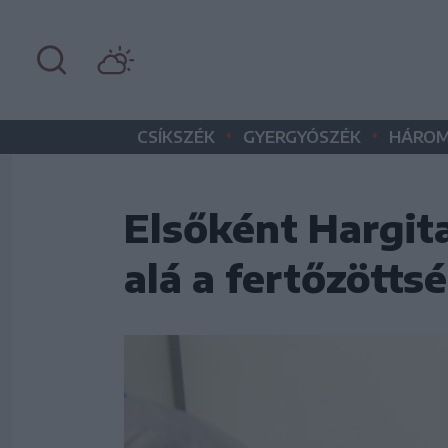
•
•
CSÍKSZÉK
GYERGYÓSZÉK
HÁROM
Elsőként Hargit
alá a fertőzötts