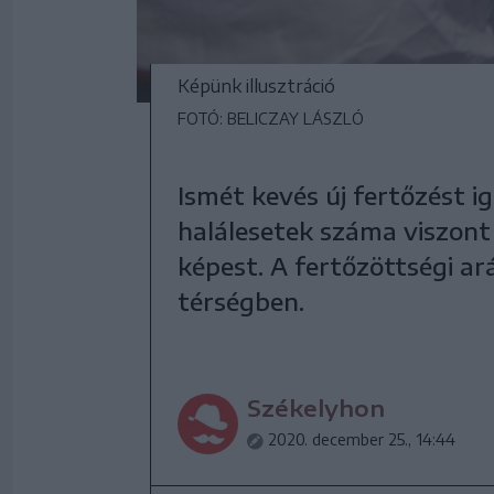
Képünk illusztráció
FOTÓ: BELICZAY LÁSZLÓ
Ismét kevés új fertőzést 
halálesetek száma viszon
képest. A fertőzöttségi ar
térségben.
Székelyhon
2020. december 25., 14:44