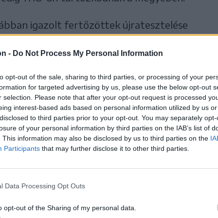
rábban igazolt fertőzöttek újratesztelése
al három páciens esetében kaptak újabb
on -
Do Not Process My Personal Information
ó a központi Stratégiai Kommunikációs
yből az is kiderül, hogy
to opt-out of the sale, sharing to third parties, or processing of your per
formation for targeted advertising by us, please use the below opt-out s
r selection. Please note that after your opt-out request is processed y
elenleg 0,46 igazolt
eing interest-based ads based on personal information utilized by us or
disclosed to third parties prior to your opt-out. You may separately opt-
losure of your personal information by third parties on the IAB’s list of
a megyében az elmúlt 14
. This information may also be disclosed by us to third parties on the
IA
Participants
that may further disclose it to other third parties.
pján,
l Data Processing Opt Outs
o opt-out of the Sharing of my personal data.
 országban.