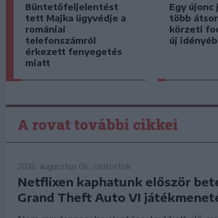
Büntetőfeljelentést
Egy újonc 
tett Majka ügyvédje a
több átsor
romániai
körzeti fo
telefonszámról
új idényé
érkezett fenyegetés
miatt
A rovat további cikkei
2026. augusztus 06., csütörtök
Netflixen kaphatunk először bet
Grand Theft Auto VI játékmenet