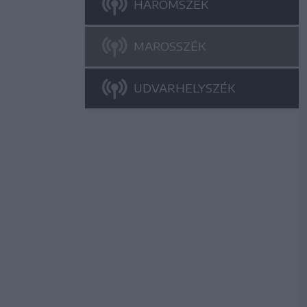
HÁROMSZÉK
MAROSSZÉK
UDVARHELYSZÉK