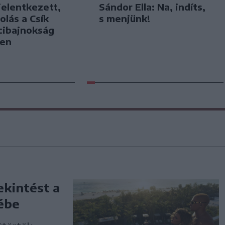
jelentkezett,
Sándor Ella: Na, indíts,
olás a Csík
s menjünk!
cibajnokság
ben
ekintést a
ébe