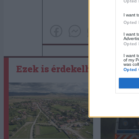
Opted 
I want t
Opted 
I want 
Advertis
Opted 
I want t
of my P
was col
Ezek is érdekelhetik
Opted 