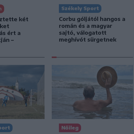
Székely Sport
n
Corbu góljától hangos a
ztette két
román és a magyar
iket
sajtó, válogatott
ás ért a
meghívót sürgetnek
ján –
port
Nőileg