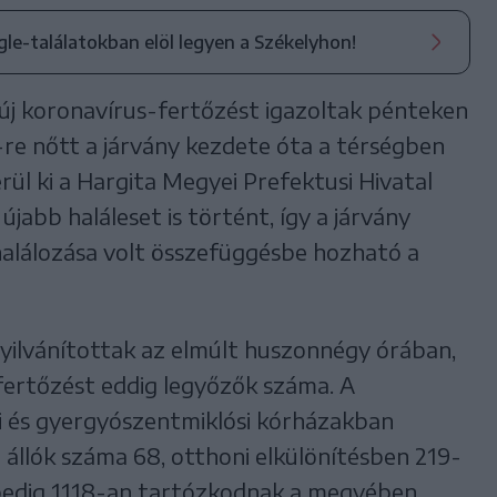
ogle-találatokban elöl legyen a Székelyhon!
új koronavírus-fertőzést igazoltak pénteken
re nőtt a járvány kezdete óta a térségben
ül ki a Hargita Megyei Prefektusi Hivatal
jabb haláleset is történt, így a járvány
halálozása volt összefüggésbe hozható a
yilvánítottak az elmúlt huszonnégy órában,
fertőzést eddig legyőzők száma. A
yi és gyergyószentmiklósi kórházakban
 állók száma 68, otthoni elkülönítésben 219-
pedig 1118-an tartózkodnak a megyében.