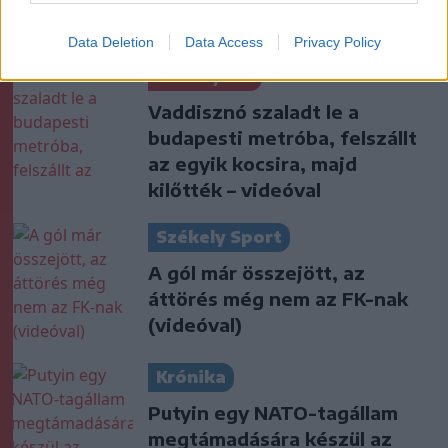
tűzoltókra is szükség volt a
műtőben
Data Deletion
Data Access
Privacy Policy
Székelyhon
Vaddisznó szaladt le a
budapesti metróba, felszállt
az egyik kocsira, majd
kilőtték – videóval
Székely Sport
A gól már összejött, az
áttörés még nem az FK-nak
(videóval)
Krónika
Putyin egy NATO-tagállam
megtámadására készül az