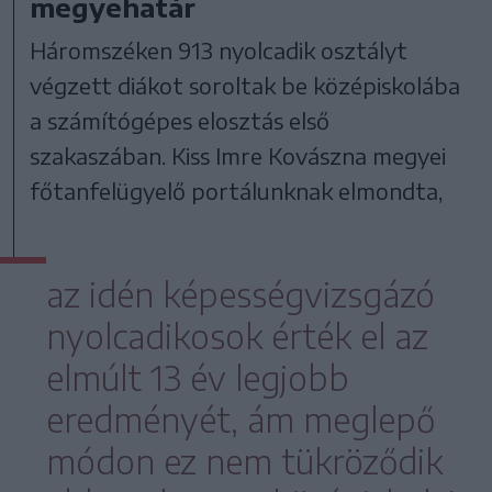
megyehatár
Háromszéken 913 nyolcadik osztályt
végzett diákot soroltak be középiskolába
a számítógépes elosztás első
szakaszában. Kiss Imre Kovászna megyei
főtanfelügyelő portálunknak elmondta,
az idén képességvizsgázó
nyolcadikosok érték el az
elmúlt 13 év legjobb
eredményét, ám meglepő
módon ez nem tükröződik