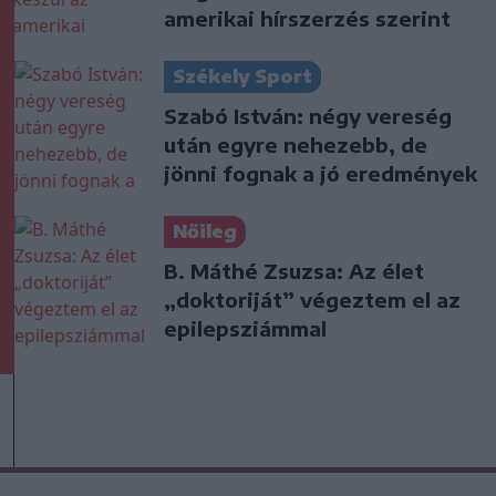
amerikai hírszerzés szerint
Székely Sport
Szabó István: négy vereség
után egyre nehezebb, de
jönni fognak a jó eredmények
Nőileg
B. Máthé Zsuzsa: Az élet
„doktoriját” végeztem el az
epilepsziámmal