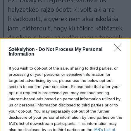
helyzetkép rajzolódott ki: volt, aki arra
hivatkozott, a gyerek nem akar iskolába
járni, előfordult, hogy külföldre költöztek,
de olyan is, hogy az erdőn vagy a tehenek
mellett dolgozott a nyolcadik osztályt
Székelyhon -
Do Not Process My Personal
Information
végzett gyerek, vagy gyereke született,
és ezért nem folytatta a tanulmányait –
If you wish to opt-out of the sale, sharing to third parties, or
részletezte Kiss Imre.
processing of your personal or sensitive information for
targeted advertising by us, please use the below opt-out
section to confirm your selection. Please note that after your
opt-out request is processed you may continue seeing
interest-based ads based on personal information utilized by
us or personal information disclosed to third parties prior to
your opt-out. You may separately opt-out of the further
disclosure of your personal information by third parties on the
IAB’s list of downstream participants. This information may
also be disclosed by us to third parties on the
IAB’s List of