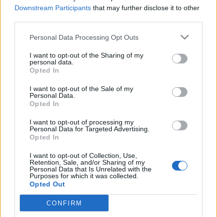
Downstream Participants
that may further disclose it to other
third parties.
Personal Data Processing Opt Outs
I want to opt-out of the Sharing of my
personal data.
Opted In
I want to opt-out of the Sale of my
szóljon hozzá!
Personal Data.
Opted In
I want to opt-out of processing my
Personal Data for Targeted Advertising.
Opted In
Ezek is érdekelhetik
I want to opt-out of Collection, Use,
Retention, Sale, and/or Sharing of my
Personal Data that Is Unrelated with the
Székelyhon
Purposes for which it was collected.
Opted Out
Húsdarálógépbe szorult egy
CONFIRM
kétéves gyerek keze, a