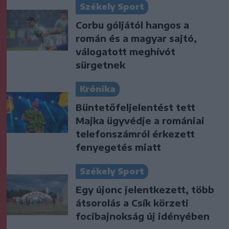
Székely Sport
Corbu góljától hangos a
román és a magyar sajtó,
válogatott meghívót
sürgetnek
Krónika
Büntetőfeljelentést tett
Majka ügyvédje a romániai
telefonszámról érkezett
fenyegetés miatt
Székely Sport
Egy újonc jelentkezett, több
átsorolás a Csík körzeti
focibajnokság új idényében