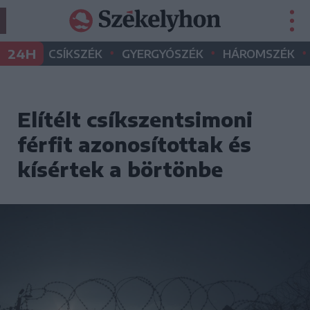
•
•
•
24H
CSÍKSZÉK
GYERGYÓSZÉK
HÁROMSZÉK
Elítélt csíkszentsimoni
férfit azonosítottak és
kísértek a börtönbe