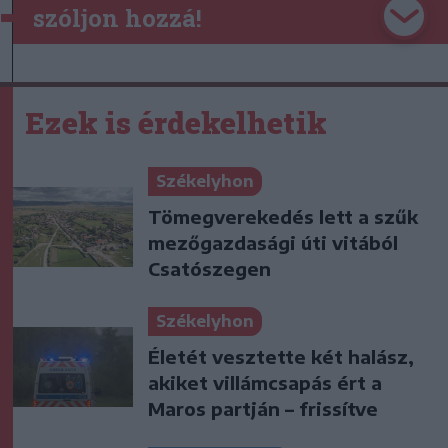
szóljon hozzá!
Ezek is érdekelhetik
Székelyhon
Tömegverekedés lett a szűk
mezőgazdasági úti vitából
Csatószegen
Székelyhon
Életét vesztette két halász,
akiket villámcsapás ért a
Maros partján – frissítve