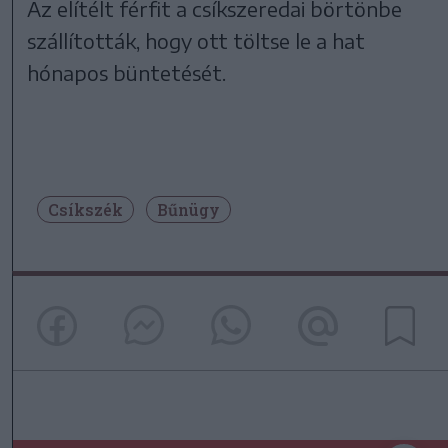
Az elítélt férfit a csíkszeredai börtönbe
szállították, hogy ott töltse le a hat
hónapos büntetését.
Csíkszék
Bűnügy