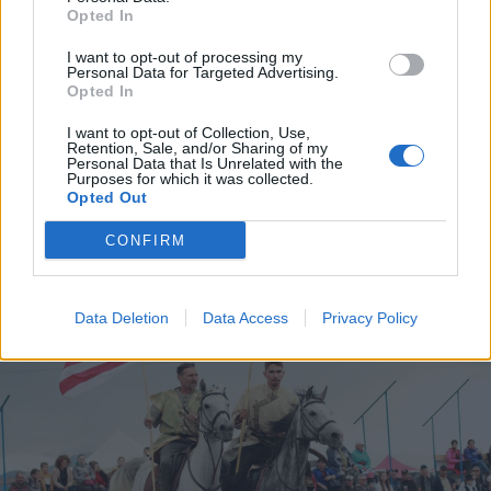
Opted In
2026. augusztus 06., csütörtök
Elvégezték az első
I want to opt-out of processing my
Personal Data for Targeted Advertising.
robotasszisztált urológiai műtétet
Opted In
Csíkszeredában
I want to opt-out of Collection, Use,
Retention, Sale, and/or Sharing of my
Personal Data that Is Unrelated with the
Purposes for which it was collected.
Opted Out
CONFIRM
Data Deletion
Data Access
Privacy Policy