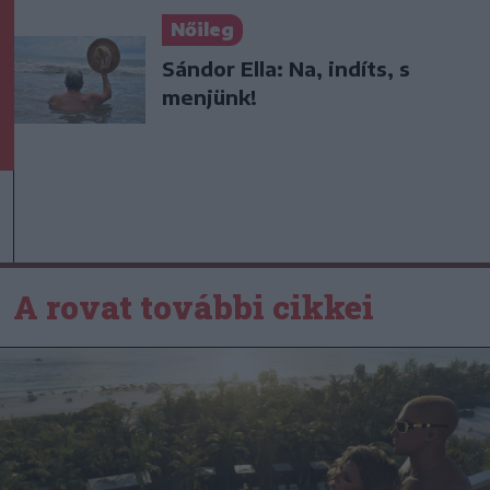
Nőileg
Sándor Ella: Na, indíts, s
menjünk!
A rovat további cikkei