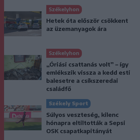
Székelyhon
Hetek óta először csökkent
az üzemanyagok ára
Székelyhon
„Óriási csattanás volt” – így
emlékszik vissza a kedd esti
balesetre a csíkszeredai
családfő
Székely Sport
Súlyos veszteség, kilenc
hónapra eltiltották a Sepsi
OSK csapatkapitányát