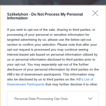
Székelyhon -
Do Not Process My Personal
Information
If you wish to opt-out of the sale, sharing to third parties, or
2026. augusztus 07., péntek
processing of your personal or sensitive information for
targeted advertising by us, please use the below opt-out
Románul is helyt kell állni a hétfőn
section to confirm your selection. Please note that after your
kezdődő írásbeliken – így
opt-out request is processed you may continue seeing
készülhetnek a pótérettségizők
interest-based ads based on personal information utilized by
us or personal information disclosed to third parties prior to
your opt-out. You may separately opt-out of the further
disclosure of your personal information by third parties on the
IAB’s list of downstream participants. This information may
also be disclosed by us to third parties on the
IAB’s List of
Downstream Participants
that may further disclose it to other
third parties.
Personal Data Processing Opt Outs