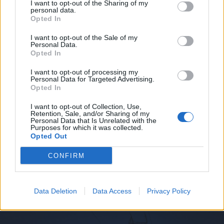
I want to opt-out of the Sharing of my
personal data.
Opted In
I want to opt-out of the Sale of my
Personal Data.
Opted In
I want to opt-out of processing my
Personal Data for Targeted Advertising.
Opted In
2026. augusztus 07., péntek
I want to opt-out of Collection, Use,
Visszaküldte a parlamentnek
Retention, Sale, and/or Sharing of my
Personal Data that Is Unrelated with the
Nicușor Dan a közel 900 medve
Purposes for which it was collected.
kilövését lehetővé tevő törvényt
Opted Out
CONFIRM
Data Deletion
Data Access
Privacy Policy