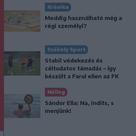
Krónika
Meddig használható még a
régi személyi?
Székely Sport
Stabil védekezés és
céltudatos támadás – így
készült a Farul ellen az FK
Nőileg
Sándor Ella: Na, indíts, s
menjünk!