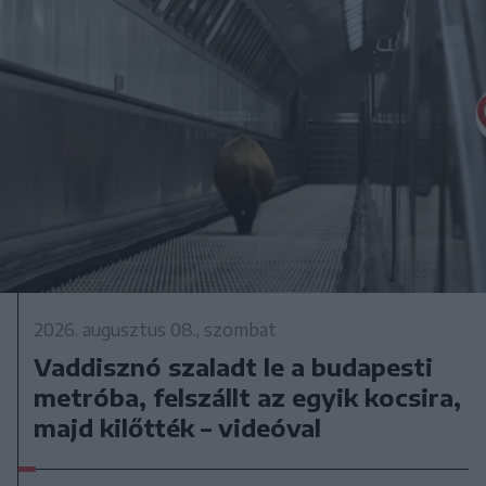
2026. augusztus 08., szombat
Vaddisznó szaladt le a budapesti
metróba, felszállt az egyik kocsira,
majd kilőtték – videóval