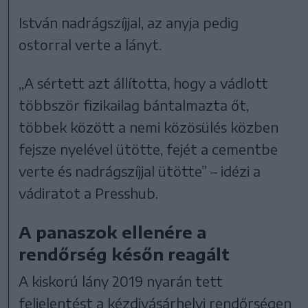
István nadrágszíjjal, az anyja pedig
ostorral verte a lányt.
„A sértett azt állította, hogy a vádlott
többször fizikailag bántalmazta őt,
többek között a nemi közösülés közben
fejsze nyelével ütötte, fejét a cementbe
verte és nadrágszíjjal ütötte” – idézi a
vádiratot a Presshub.
A panaszok ellenére a
rendőrség későn reagált
A kiskorú lány 2019 nyarán tett
feljelentést a kézdivásárhelyi rendőrségen