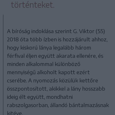
történteket.
A bíróság indoklása szerint G. Viktor (55)
2018 óta több ízben is hozzájárult ahhoz,
hogy kiskorú lánya legalább három
férfival éljen együtt akarata ellenére, és
minden alkalommal különböző
mennyiségű alkoholt kapott ezért
cserébe. A nyomozás közülük kettőre
összpontosított, akikkel a lány hosszabb
ideig élt együtt, mondhatni
rabszolgasorban, állandó bántalmazásnak
kitéve.