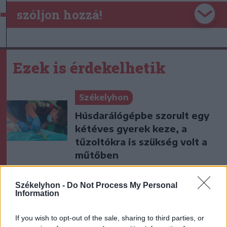
szóljon hozzá!
Ezek is érdekelhetik
Székelyhon
Húsdarálógépbe szorult egy
kétéves gyerek keze, a
tűzoltókra is szükség volt a
műtőben
Székelyhon
Székelyhon -
Do Not Process My Personal
Information
Tizenegy település maradhat
víz nélkül Udvarhelyszéken
If you wish to opt-out of the sale, sharing to third parties, or