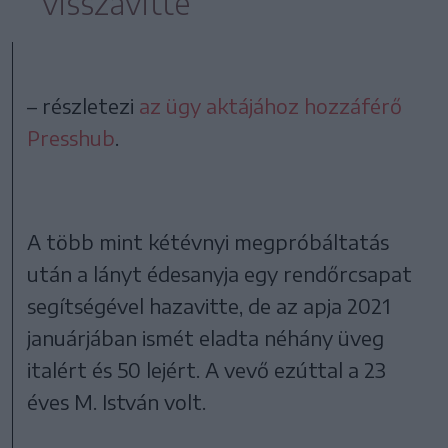
visszavitte
– részletezi
az ügy aktájához hozzáférő
Presshub
.
A több mint kétévnyi megpróbáltatás
után a lányt édesanyja egy rendőrcsapat
segítségével hazavitte, de az apja 2021
januárjában ismét eladta néhány üveg
italért és 50 lejért. A vevő ezúttal a 23
éves M. István volt.