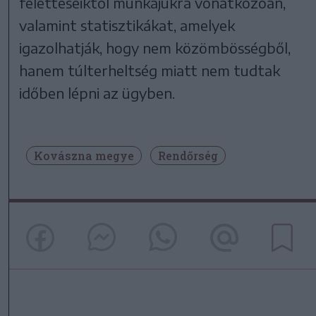
feletteseiktől munkájukra vonatkozóan,
valamint statisztikákat, amelyek
igazolhatják, hogy nem közömbösségből,
hanem túlterheltség miatt nem tudtak
időben lépni az ügyben.
Kovászna megye
Rendőrség