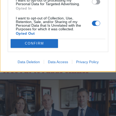
I want to opt-out of processing my
Personal Data for Targeted Advertising.
Nőileg
Opted In
Sándor Ella: Na, indíts, s
I want to opt-out of Collection, Use,
menjünk!
Retention, Sale, and/or Sharing of my
Personal Data that Is Unrelated with the
Purposes for which it was collected.
Opted Out
CONFIRM
Data Deletion
Data Access
Privacy Policy
A rovat további cikkei