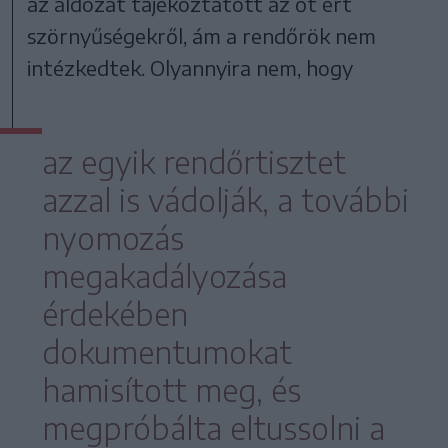
az áldozat tájékoztatott az őt ért
szörnyűségekről, ám a rendőrök nem
intézkedtek. Olyannyira nem, hogy
az egyik rendőrtisztet
azzal is vádolják, a további
nyomozás
megakadályozása
érdekében
dokumentumokat
hamisított meg, és
megpróbálta eltussolni a