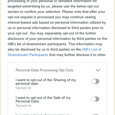
processing of your personal or sensitive information for
targeted advertising by us, please use the below opt-out
Székely Sport
section to confirm your selection. Please note that after your
opt-out request is processed you may continue seeing
Látványos meccs nyitotta a
interest-based ads based on personal information utilized by
Szuperliga negyedik
us or personal information disclosed to third parties prior to
your opt-out. You may separately opt-out of the further
fordulóját (videóval)
disclosure of your personal information by third parties on the
IAB’s list of downstream participants. This information may
Krónika
also be disclosed by us to third parties on the
IAB’s List of
Downstream Participants
that may further disclose it to other
Meddig használható még a
third parties.
régi személyi?
Personal Data Processing Opt Outs
I want to opt-out of the Sharing of my
Székely Sport
personal data.
Opted In
Kulcsjátékosok nélkül készül a
I want to opt-out of the Sale of my
Farul az FK Csíkszereda ellen
Personal Data.
Opted In