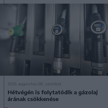
2026. augusztus 08., szombat
Hétvégén is folytatódik a gázolaj
árának csökkenése