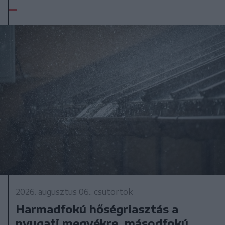
2026. augusztus 06., csütörtök
Harmadfokú hőségriasztás a
nyugati megyékre, másodfokú