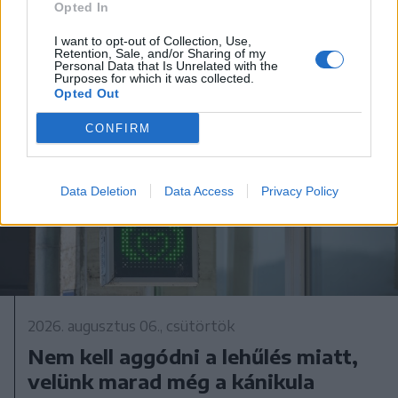
Opted In
I want to opt-out of Collection, Use,
Retention, Sale, and/or Sharing of my
Personal Data that Is Unrelated with the
Purposes for which it was collected.
Opted Out
CONFIRM
Data Deletion
Data Access
Privacy Policy
2026. augusztus 06., csütörtök
Nem kell aggódni a lehűlés miatt,
velünk marad még a kánikula