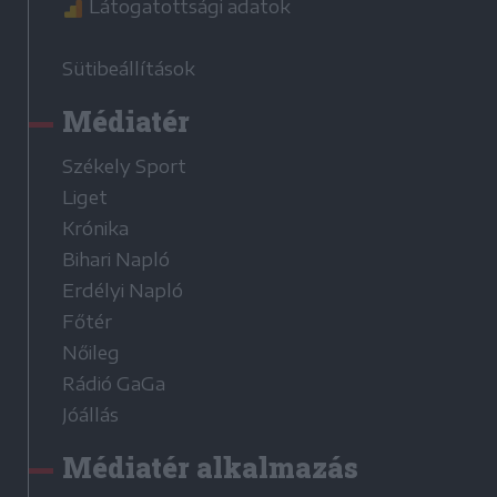
Látogatottsági adatok
Sütibeállítások
Médiatér
Székely Sport
Liget
Krónika
Bihari Napló
Erdélyi Napló
Főtér
Nőileg
Rádió GaGa
Jóállás
Médiatér alkalmazás