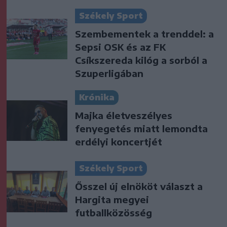
Székely Sport
Szembementek a trenddel: a
Sepsi OSK és az FK
Csíkszereda kilóg a sorból a
Szuperligában
Krónika
Majka életveszélyes
fenyegetés miatt lemondta
erdélyi koncertjét
Székely Sport
Ősszel új elnököt választ a
Hargita megyei
futballközösség