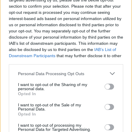
targeted advertising by us, please use the below opt-out
section to confirm your selection. Please note that after your
opt-out request is processed you may continue seeing
interest-based ads based on personal information utilized by
us or personal information disclosed to third parties prior to
your opt-out. You may separately opt-out of the further
disclosure of your personal information by third parties on the
IAB’s list of downstream participants. This information may
also be disclosed by us to third parties on the
IAB’s List of
Downstream Participants
that may further disclose it to other
third parties.
Personal Data Processing Opt Outs
I want to opt-out of the Sharing of my
personal data.
Opted In
2026. augusztus 06., csütörtök
Nagyon kis mértékben, de
I want to opt-out of the Sale of my
Personal Data.
visszaesett a turizmus
Opted In
Romániában
I want to opt-out of processing my
Personal Data for Targeted Advertising.