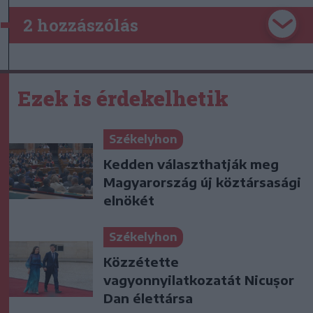
2 hozzászólás
Ezek is érdekelhetik
Székelyhon
Kedden választhatják meg
Magyarország új köztársasági
elnökét
Székelyhon
Közzétette
vagyonnyilatkozatát Nicușor
Dan élettársa