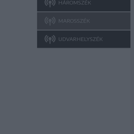
HÁROMSZÉK
MAROSSZÉK
UDVARHELYSZÉK