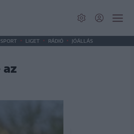
•
•
•
SPORT
LIGET
RÁDIÓ
JÓÁLLÁS
 az