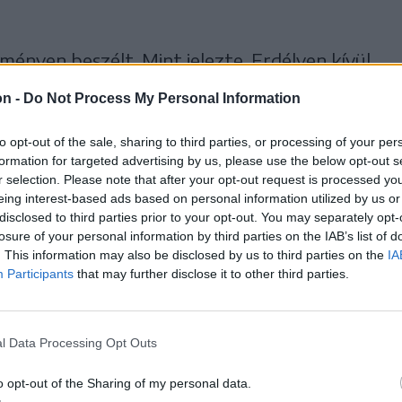
eményen beszélt. Mint jelezte, Erdélyen kívül
ormányzati és polgármesterjelöltjei, így
on -
Do Not Process My Personal Information
l mozgósítani ott a szavazókat.
to opt-out of the sale, sharing to third parties, or processing of your per
formation for targeted advertising by us, please use the below opt-out s
r selection. Please note that after your opt-out request is processed y
eing interest-based ads based on personal information utilized by us or
disclosed to third parties prior to your opt-out. You may separately opt-
pai parlamenti választás
losure of your personal information by third parties on the IAB’s list of
. This information may also be disclosed by us to third parties on the
IA
iában egybe esik a
Participants
that may further disclose it to other third parties.
választásokkal)
l Data Processing Opt Outs
ással lehet az őszi
o opt-out of the Sharing of my personal data.