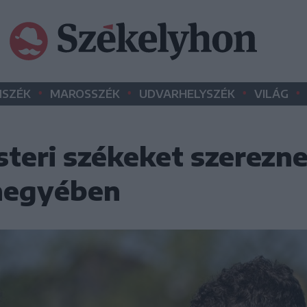
•
•
•
•
SZÉK
MAROSSZÉK
UDVARHELYSZÉK
VILÁG
teri székeket szerezne
megyében