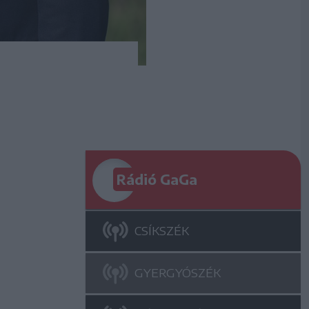
Rádió GaGa
CSÍKSZÉK
GYERGYÓSZÉK