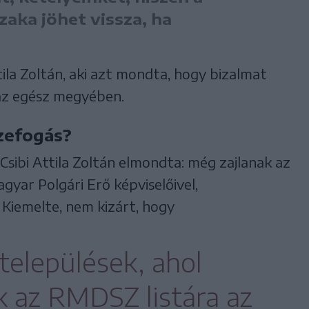
aka jöhet vissza, ha
ttila Zoltán, aki azt mondta, hogy bizalmat
 az egész megyében.
zefogás?
 Csibi Attila Zoltán elmondta: még zajlanak az
yar Polgári Erő képviselőivel,
 Kiemelte, nem kizárt, hogy
települések, ahol
k az RMDSZ listára az