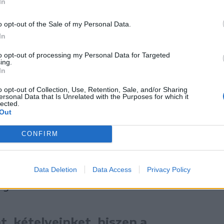
In
amenti választások
o opt-out of the Sale of my Personal Data.
is.
In
to opt-out of processing my Personal Data for Targeted
ing.
In
 van szükség
o opt-out of Collection, Use, Retention, Sale, and/or Sharing
ersonal Data that Is Unrelated with the Purposes for which it
 Maros megyei szervezetének elnöke szerint
lected.
Out
egy megoldóember legyen, betöltse azt a
CONFIRM
mberek. „Nemcsak hidakat és utakat kell
is. Maros megyében harcolnunk kell, hogy
en kialakított egyensúly. Ehhez nekünk,
Data Deletion
Data Access
Privacy Policy
gesnek kell lennünk.
t, kételyeinket, hiszen a