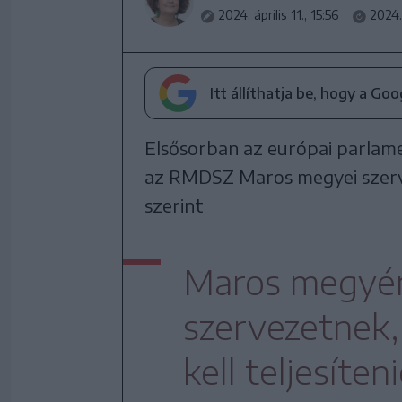
2024. április 11., 15:56
2024. 
Itt állíthatja be, hogy a Go
Elsősorban az európai parlam
az RMDSZ Maros megyei szerve
szerint
Maros megyén
szervezetnek, 
kell teljesíten