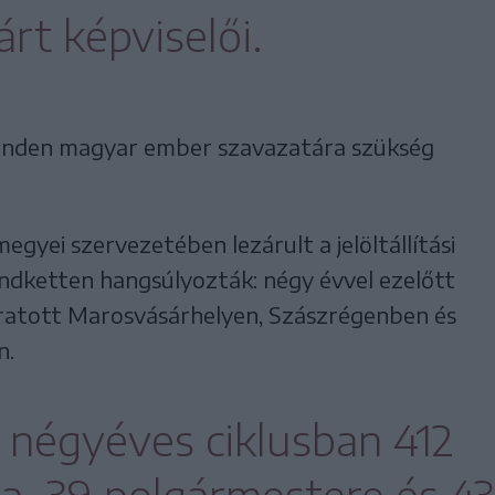
árt képviselői.
inden magyar ember szavazatára szükség
ei szervezetében lezárult a jelöltállítási
ndketten hangsúlyozták: négy évvel ezelőtt
ratott Marosvásárhelyen, Szászrégenben és
n.
 négyéves ciklusban 412
sa, 39 polgármestere és 43