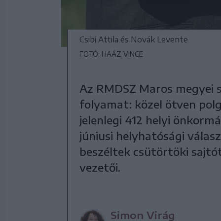
Csibi Attila és Novák Levente
FOTÓ: HAÁZ VINCE
Az RMDSZ Maros megyei sze
folyamat: közel ötven pol
jelenlegi 412 helyi önkorm
júniusi helyhatósági válas
beszéltek csütörtöki saj
vezetői.
Simon Virág