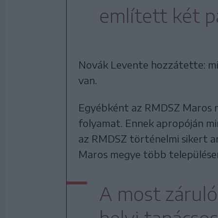
említett két p
Novák Levente hozzátette: m
van.
Egyébként az RMDSZ Maros megy
folyamat. Ennek apropóján mi
az RMDSZ történelmi sikert a
Maros megye több települése
A most záruló
helyi tanácso