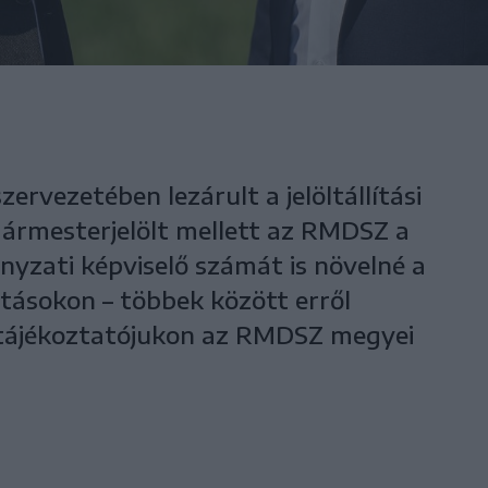
rvezetében lezárult a jelöltállítási
gármesterjelölt mellett az RMDSZ a
ányzati képviselő számát is növelné a
ztásokon – többek között erről
tótájékoztatójukon az RMDSZ megyei