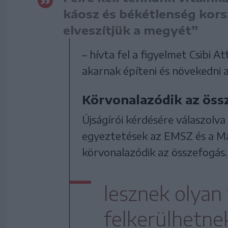
káosz és békétlenség korsz
elveszítjük a megyét”
– hívta fel a figyelmet Csibi A
akarnak építeni és növekedni
Körvonalazódik az öss
Újságírói kérdésére válaszolva
egyeztetések az EMSZ és a Mag
körvonalazódik az összefogás.
lesznek olyan 
felkerülhetne