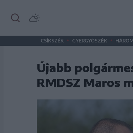
•
•
CSÍKSZÉK
GYERGYÓSZÉK
HÁROM
Újabb polgármes
RMDSZ Maros 