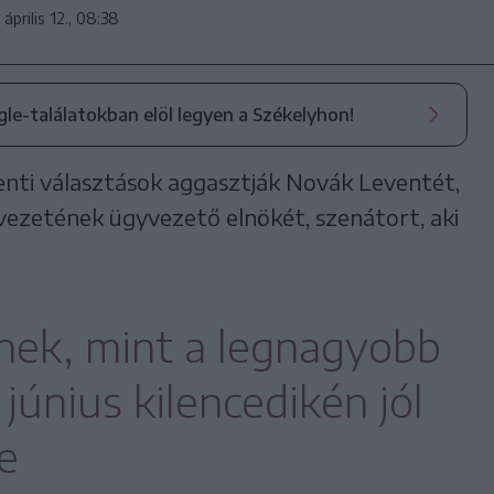
április 12., 08:38
ogle-találatokban elöl legyen a Székelyhon!
enti választások aggasztják Novák Leventét,
zetének ügyvezető elnökét, szenátort, aki
ek, mint a legnagyobb
június kilencedikén jól
ie