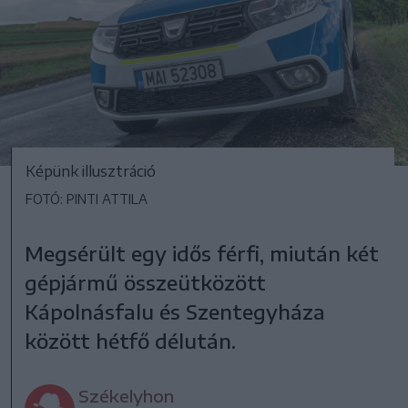
Képünk illusztráció
FOTÓ: PINTI ATTILA
Megsérült egy idős férfi, miután két
gépjármű összeütközött
Kápolnásfalu és Szentegyháza
között hétfő délután.
Székelyhon