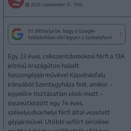
2023. szeptember 12., 13:52
Itt állíthatja be, hogy a Google-
találatokban elöl legyen a Székelyhon!
Egy 23 éves, csíkszentdomokosi férfi a 13A
jelzésű országúton haladt
haszongépjárművével Kápolnásfalu
irányából Szentegyháza felé, amikor –
egyelőre tisztázatlan okok miatt –
összeütközött egy 74 éves,
székelyudvarhelyi férfi által vezetett
gépjárművel. Utóbbi sofőrt sérülései
miatt kórházba szállították ellátásra.