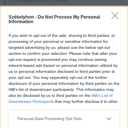
Románul is helyt kell állni a hétfőn
kezdődő írásbeliken – így
Székelyhon -
Do Not Process My Personal
Information
készülhetnek a pótérettségizők
If you wish to opt-out of the sale, sharing to third parties, or
processing of your personal or sensitive information for
targeted advertising by us, please use the below opt-out
section to confirm your selection. Please note that after your
opt-out request is processed you may continue seeing
interest-based ads based on personal information utilized by
us or personal information disclosed to third parties prior to
your opt-out. You may separately opt-out of the further
disclosure of your personal information by third parties on the
IAB’s list of downstream participants. This information may
also be disclosed by us to third parties on the
IAB’s List of
Downstream Participants
that may further disclose it to other
third parties.
Personal Data Processing Opt Outs