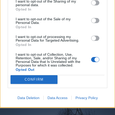
I want to opt-out of the Sharing of my
personal data.
Opted In
2026. augusztus 07., péntek
Visszaküldte a parlamentnek
I want to opt-out of the Sale of my
Personal Data.
Nicușor Dan a közel 900 medve
Opted In
kilövését lehetővé tevő törvényt
I want to opt-out of processing my
Personal Data for Targeted Advertising.
Opted In
I want to opt-out of Collection, Use,
Retention, Sale, and/or Sharing of my
Personal Data that Is Unrelated with the
Purposes for which it was collected.
Opted Out
CONFIRM
Data Deletion
Data Access
Privacy Policy