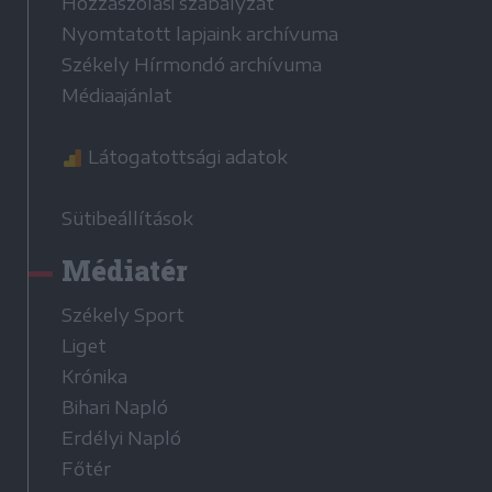
Hozzászólási szabályzat
Nyomtatott lapjaink archívuma
Székely Hírmondó archívuma
Médiaajánlat
Látogatottsági adatok
Sütibeállítások
Médiatér
Székely Sport
Liget
Krónika
Bihari Napló
Erdélyi Napló
Főtér