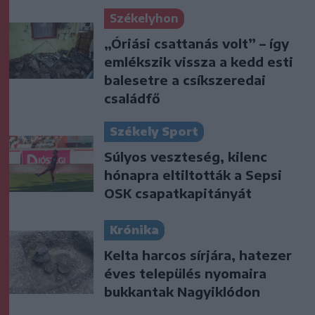
Székelyhon
„Óriási csattanás volt” – így
emlékszik vissza a kedd esti
balesetre a csíkszeredai
családfő
Székely Sport
Súlyos veszteség, kilenc
hónapra eltiltották a Sepsi
OSK csapatkapitányát
Krónika
Kelta harcos sírjára, hatezer
éves település nyomaira
bukkantak Nagyiklódon