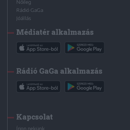
Nőileg
Rádió GaGa
Jóállás
Médiatér alkalmazás
Rádió GaGa alkalmazás
Kapcsolat
Írjon nekünk