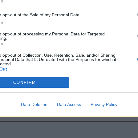
In
o opt-out of the Sale of my Personal Data.
In
to opt-out of processing my Personal Data for Targeted
ing.
In
o opt-out of Collection, Use, Retention, Sale, and/or Sharing
ersonal Data that Is Unrelated with the Purposes for which it
port
Nőileg
lected.
Out
dekezés és
Sándor Ella: Na, indíts,
s támadás –
s menjünk!
CONFIRM
 a Farul ellen
Data Deletion
Data Access
Privacy Policy