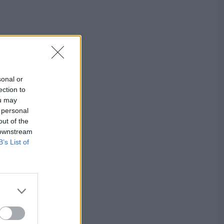
sonal or
ection to
ou may
 personal
out of the
 downstream
B’s List of