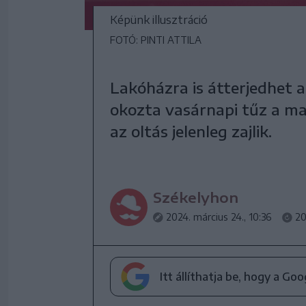
Képünk illusztráció
FOTÓ: PINTI ATTILA
Lakóházra is átterjedhet 
okozta vasárnapi tűz a ma
az oltás jelenleg zajlik.
Székelyhon
2024. március 24., 10:36
20
Itt állíthatja be, hogy a Go