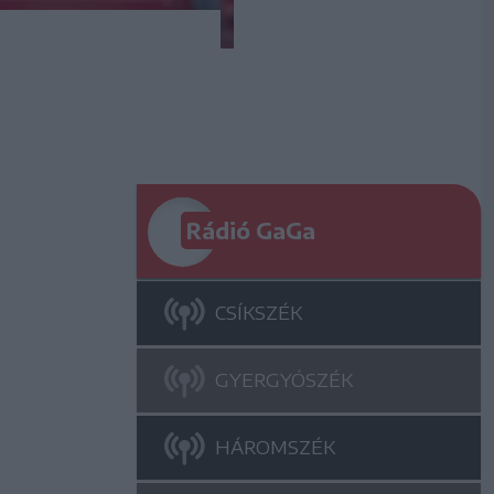
Rádió GaGa
CSÍKSZÉK
GYERGYÓSZÉK
HÁROMSZÉK