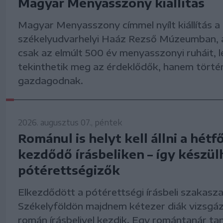
Magyar Menyasszony kiállítás
Magyar Menyasszony címmel nyílt kiállítás a
székelyudvarhelyi Haáz Rezső Múzeumban, 
csak az elmúlt 500 év menyasszonyi ruháit, 
tekinthetik meg az érdeklődők, hanem történ
gazdagodnak.
2026. augusztus 07., péntek
Románul is helyt kell állni a hétf
kezdődő írásbeliken – így készül
pótérettségizők
Elkezdődött a pótérettségi írásbeli szakasza
Székelyföldön majdnem kétezer diák vizsgáz
román írásbelivel kezdik. Egy romántanár ta