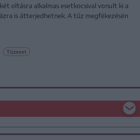
ét oltásra alkalmas esetkocsival vonult ki a
házra is átterjedhetnek. A tűz megfékezésén
Tűzeset