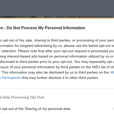
on -
Do Not Process My Personal Information
to opt-out of the sale, sharing to third parties, or processing of your per
formation for targeted advertising by us, please use the below opt-out s
r selection. Please note that after your opt-out request is processed y
eing interest-based ads based on personal information utilized by us or
disclosed to third parties prior to your opt-out. You may separately opt-
losure of your personal information by third parties on the IAB’s list of
n
Székely Sport
. This information may also be disclosed by us to third parties on the
IA
Participants
that may further disclose it to other third parties.
attanás volt”
Súlyos veszteség,
kszik vissza a
kilenc hónapra
balesetre a
eltiltották a Sepsi OSK
ai családfő
csapatkapitányát
l Data Processing Opt Outs
o opt-out of the Sharing of my personal data.