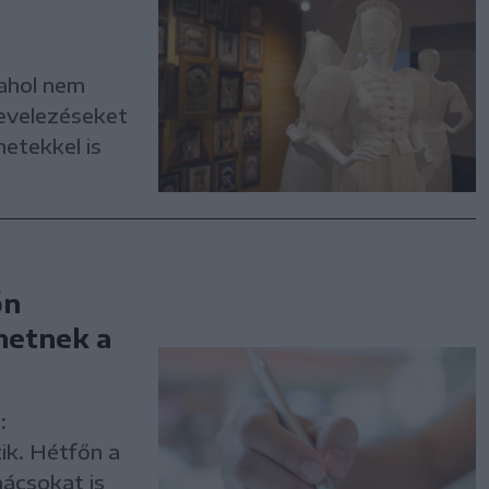
ahol nem
levelezéseket
etekkel is
őn
hetnek a
:
ik. Hétfőn a
nácsokat is