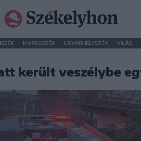
•
•
•
•
SZÉK
MAROSSZÉK
UDVARHELYSZÉK
VILÁG
att került veszélybe e