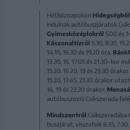
Hétköznapokon
Hidegségből
indulnak autóbuszjáratok Csíksz
Gyimesközéplokról
5.00 és 1
Kászonaltízről
5.30, 8.30, 15.
14.15, 16.30 és 19.20 óra.
Bánkf
13.30, 16, 17.05 és 21.30-kor in
15.20, 16.20, 19 és 23.30 órakor
15.20, 17.45, 21.30 órakor utaz
16, 19 és 23.30 órakor.
Menasá
autóbuszozni Csíkszereda felé, v
Mindszentről
Csíkszeredába 6.1
buszjárat, visszafelé 6.35, 7.30,