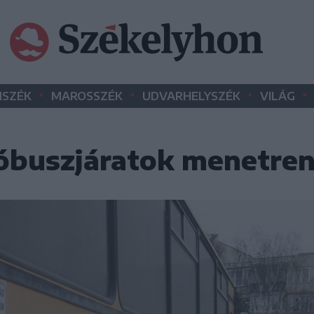
•
•
•
•
SZÉK
MAROSSZÉK
UDVARHELYSZÉK
VILÁG
tóbuszjáratok menetre