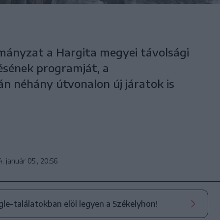
mányzat a Hargita megyei távolsági
ésének programját, a
 néhány útvonalon új járatok is
. január 05., 20:56
ogle-találatokban elöl legyen a Székelyhon!