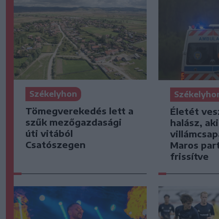
Székelyhon
Székelyho
Tömegverekedés lett a
Életét ves
szűk mezőgazdasági
halász, ak
úti vitából
villámcsap
Csatószegen
Maros part
frissítve