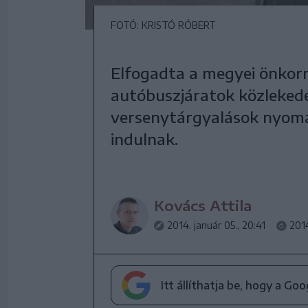
FOTÓ: KRISTÓ RÓBERT
Elfogadta a megyei önkor
autóbuszjáratok közleked
versenytárgyalások nyomán
indulnak.
Kovács Attila
2014. január 05., 20:41
2014
Itt állíthatja be, hogy a Go