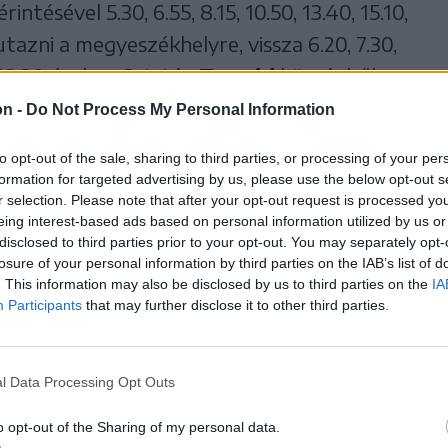
ntésével 5.30, 6.55, 8.15, 10.50, 13.40, 15.10,
 utazni a megyeszékhelyre, vissza 6.20, 7.30,
s 23.30 órakor. Szintén
Tusnád
községből,
, és 15.15-kor indul busz Csíkszeredába, vissza
on -
Do Not Process My Personal Information
snádfürdőrő
l Csíkszeredába 8.30, 13.30, 17 és
to opt-out of the sale, sharing to third parties, or processing of your per
 20 órakor közlekedik autóbusz.
formation for targeted advertising by us, please use the below opt-out s
r selection. Please note that after your opt-out request is processed y
eing interest-based ads based on personal information utilized by us or
l Csíkszentgyörgyig 7.15 és 18.15-kor indul
disclosed to third parties prior to your opt-out. You may separately opt-
ázárfalváról
5.30, 6, 7.15, 8.20, 15.05, 17.20,
losure of your personal information by third parties on the IAB’s list of
. This information may also be disclosed by us to third parties on the
IA
ontja, visszafelé 6.30, 7.30, 14.20, 16, 19.30
Participants
that may further disclose it to other third parties.
dába 5.45-kor, vissza 16 órakor utazhatunk.
özvetkező időpontokban indulnak buszok: 6,
l Data Processing Opt Outs
18, 18.30, 20.30, 22, visszafelé 6.30, 7.30, 10.30,
0, 21, 23.30 órakor.
Borzsovából
6 és 7,
o opt-out of the Sharing of my personal data.