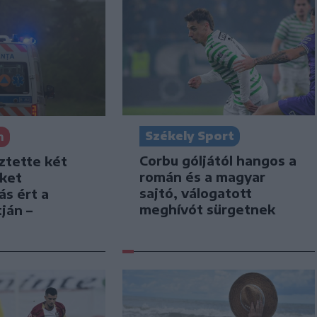
Székely Sport
n
Corbu góljától hangos a
ztette két
román és a magyar
iket
sajtó, válogatott
ás ért a
meghívót sürgetnek
ján –