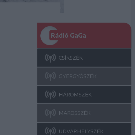
Rádió GaGa
CSÍKSZÉK
GYERGYÓSZÉK
HÁROMSZÉK
MAROSSZÉK
UDVARHELYSZÉK