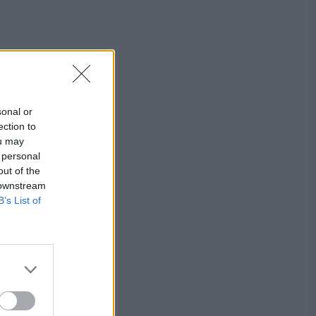
sonal or
ection to
ou may
 personal
out of the
 downstream
B’s List of