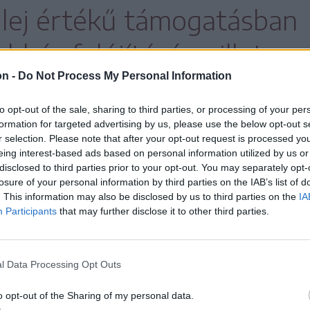
r lej értékű támogatásban
bház felújítására, illetve
on -
Do Not Process My Personal Information
ze még 3 elektromos
to opt-out of the sale, sharing to third parties, or processing of your per
étrehozása is.
formation for targeted advertising by us, please use the below opt-out s
r selection. Please note that after your opt-out request is processed y
eing interest-based ads based on personal information utilized by us or
disclosed to third parties prior to your opt-out. You may separately opt-
losure of your personal information by third parties on the IAB’s list of
a Kossuth Lajos utca 17-es, 19-es, 21-es
. This information may also be disclosed by us to third parties on the
IA
Participants
that may further disclose it to other third parties.
ában egy összefüggő tömbházsor – ez a
ette a Decemberi Forradalom utca 13., a
 a Márton Áron utca 1. számok alatti
l Data Processing Opt Outs
ja a pénz.
o opt-out of the Sharing of my personal data.