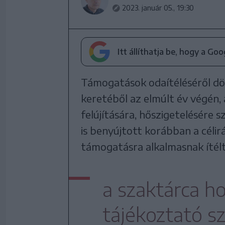
2023. január 05., 19:30
Itt állíthatja be, hogy a Go
Támogatások odaítéléséről dön
keretéből az elmúlt év végén,
felújítására, hőszigetelésére 
is benyújtott korábban a célir
támogatásra alkalmasnak ítélté
a szaktárca h
tájékoztató sz