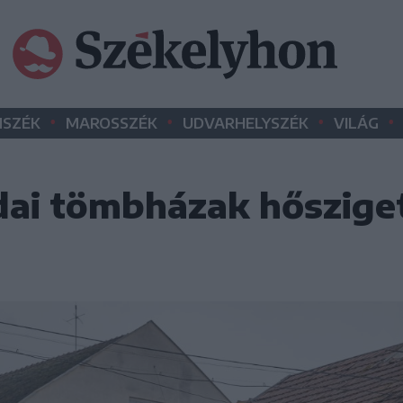
•
•
•
•
SZÉK
MAROSSZÉK
UDVARHELYSZÉK
VILÁG
dai tömbházak hőszige