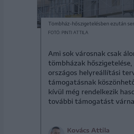
Tömbház-hőszigetelésben ezután sem
FOTÓ: PINTI ATTILA
Ami sok városnak csak álo
tömbházak hőszigetelése, k
országos helyreállítási t
támogatásnak köszönhetőe
kívül még rendelkezik haso
további támogatást várna
Kovács Attila