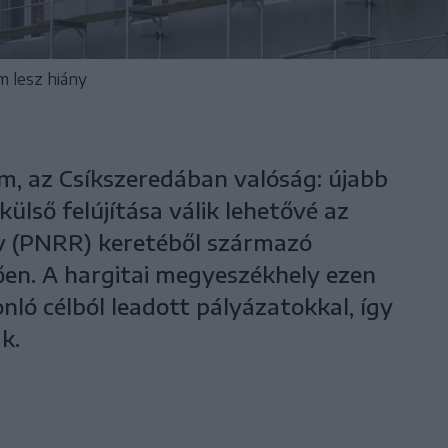
 lesz hiány
m, az Csíkszeredában valóság: újabb
ülső felújítása válik lehetővé az
erv (PNRR) keretéből származó
n. A hargitai megyeszékhely ezen
nló célból leadott pályázatokkal, így
k.