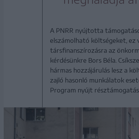
A PNRR nyújtotta támogatások 
elszámolható költségeket, ez v
társfinanszírozásra az önkormá
kérdésünkre Bors Béla. Csíksz
hármas hozzájárulás lesz a köl
zajló hasonló munkálatok eset
Program nyújt résztámogatás