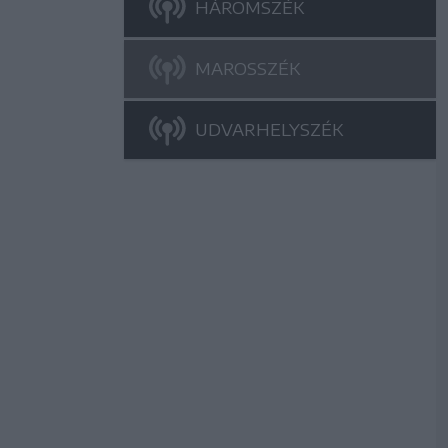
HÁROMSZÉK
MAROSSZÉK
UDVARHELYSZÉK