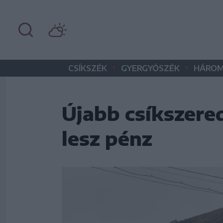
•
•
CSÍKSZÉK
GYERGYÓSZÉK
HÁROM
Újabb csíkszere
lesz pénz