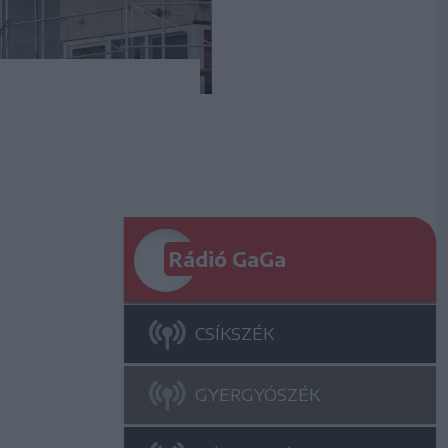
Rádió GaGa
CSÍKSZÉK
GYERGYÓSZÉK