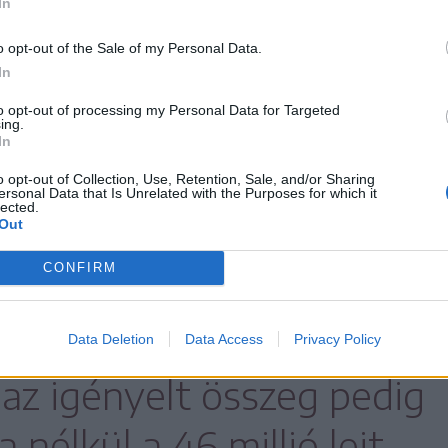
In
éből a Gál Sándor utca 2–4. szám alatti
tak jóvá támogatást.
o opt-out of the Sale of my Personal Data.
In
m másik pályázati csomagban a Szabadság
to opt-out of processing my Personal Data for Targeted
ing.
ú tömbházsor, a Müller László utca 2 A-C, a
In
utca 1., a Lendület sétány 2–4., a Decemberi
o opt-out of Collection, Use, Retention, Sale, and/or Sharing
ersonal Data that Is Unrelated with the Purposes for which it
ság tér 2. számok alatti társasházak külső
lected.
Out
rja a finanszírozásról szóló döntést.
CONFIRM
 töltőállomás létrehozása
Data Deletion
Data Access
Privacy Policy
, az igényelt összeg pedig
 nélkül a 46 millió lejt.