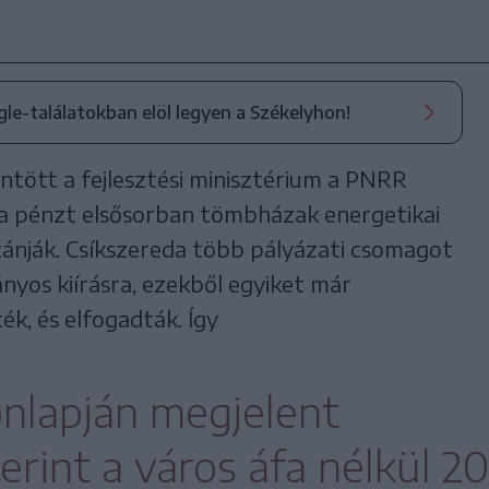
ogle-találatokban elöl legyen a Székelyhon!
tött a fejlesztési minisztérium a PNRR
 a pénzt elsősorban tömbházak energetikai
szánják. Csíkszereda több pályázati csomagot
ányos kiírásra, ezekből egyiket már
k, és elfogadták. Így
onlapján megjelent
erint a város áfa nélkül 20