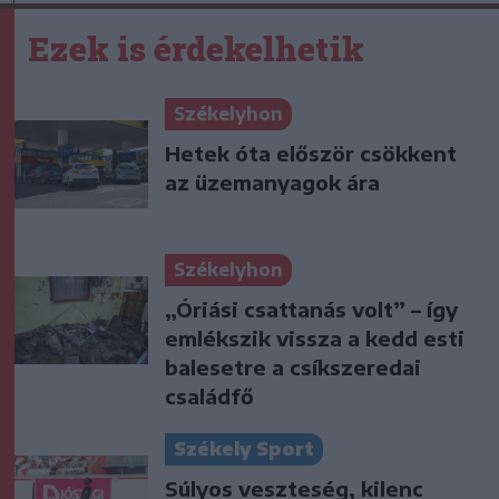
Ezek is érdekelhetik
Székelyhon
Hetek óta először csökkent
az üzemanyagok ára
Székelyhon
„Óriási csattanás volt” – így
emlékszik vissza a kedd esti
balesetre a csíkszeredai
családfő
Székely Sport
Súlyos veszteség, kilenc