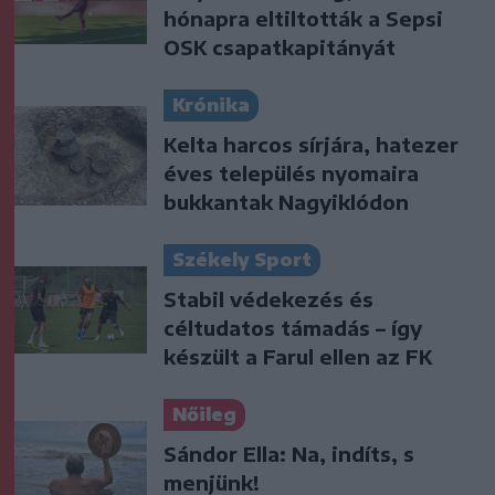
hónapra eltiltották a Sepsi
OSK csapatkapitányát
Krónika
Kelta harcos sírjára, hatezer
éves település nyomaira
bukkantak Nagyiklódon
Székely Sport
Stabil védekezés és
céltudatos támadás – így
készült a Farul ellen az FK
Nőileg
Sándor Ella: Na, indíts, s
menjünk!