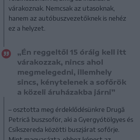
várakoznak. Nemcsak az utasoknak,
hanem az autóbuszvezetőknek is nehéz
ez a helyzet.
„Én reggeltől 15 óráig kell itt
várakozzak, nincs ahol
megmelegedni, illemhely
sincs, kénytelenek a sofőrök
a közeli áruházakba járni”
– osztotta meg érdeklődésünkre Drugă
Petrică buszsoför, aki a Gyergyótölgyes és
Csíkszereda közötti buszjárat sofőrje.
Mint magyarázta, ehhez képest az