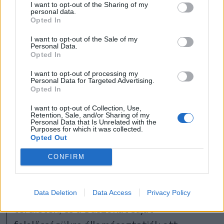
I want to opt-out of the Sharing of my
personal data.
Opted In
I want to opt-out of the Sale of my
Personal Data.
Opted In
I want to opt-out of processing my
Personal Data for Targeted Advertising.
Opted In
I want to opt-out of Collection, Use,
Retention, Sale, and/or Sharing of my
FOTÓ: PINTI ATTILA
Personal Data that Is Unrelated with the
Purposes for which it was collected.
Opted Out
Demény Attila, a Csíki Trans Kft.
CONFIRM
igazgatója kérdésünkre elmondta, hogy
valóban felfüggesztették
szolgáltatásukat a Nagyrét utcai
Data Deletion
Data Access
Privacy Policy
területen, és a buszokat saját