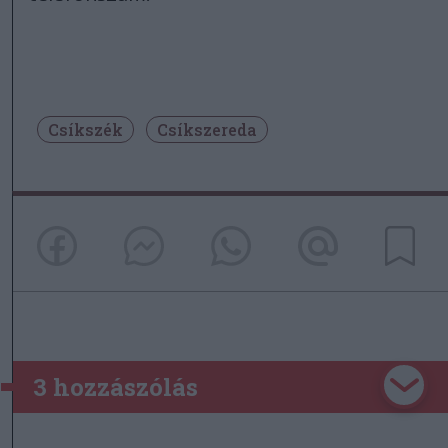
Csíkszék
Csíkszereda
3 hozzászólás