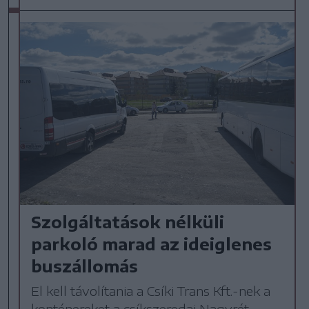
Szolgáltatások nélküli
parkoló marad az ideiglenes
buszállomás
El kell távolítania a Csíki Trans Kft.-nek a
konténereket a csíkszeredai Nagyrét