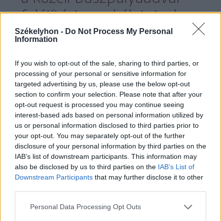
felújítási munkálataival
haladnak, amint
Székelyhon -
Do Not Process My Personal
Information
elkészülnek vele, és átveszi
If you wish to opt-out of the sale, sharing to third parties, or
a város, visszaköltözhet a
processing of your personal or sensitive information for
targeted advertising by us, please use the below opt-out
buszállomás a korábbi
section to confirm your selection. Please note that after your
helyére, és feloldódik az
opt-out request is processed you may continue seeing
interest-based ads based on personal information utilized by
ideiglenes állapot.
us or personal information disclosed to third parties prior to
your opt-out. You may separately opt-out of the further
disclosure of your personal information by third parties on the
IAB’s list of downstream participants. This information may
also be disclosed by us to third parties on the
IAB’s List of
Downstream Participants
that may further disclose it to other
third parties.
Personal Data Processing Opt Outs