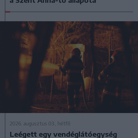
a Szent Anna-tó állapota
2026. augusztus 03., hétfő
Leégett egy vendéglátóegység