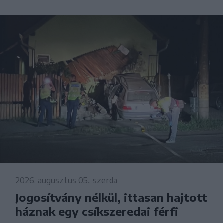
2026. augusztus 05., szerda
Jogosítvány nélkül, ittasan hajtott
háznak egy csíkszeredai férfi