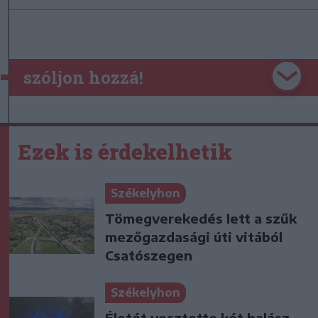
szóljon hozzá!
Ezek is érdekelhetik
Székelyhon
Tömegverekedés lett a szűk
mezőgazdasági úti vitából
Csatószegen
Székelyhon
Életét vesztette két halász,