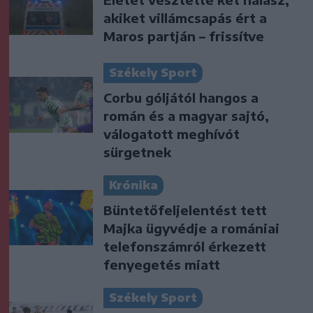
akiket villámcsapás ért a
Maros partján – frissítve
Székely Sport
Corbu góljától hangos a
román és a magyar sajtó,
válogatott meghívót
sürgetnek
Krónika
Büntetőfeljelentést tett
Majka ügyvédje a romániai
telefonszámról érkezett
fenyegetés miatt
Székely Sport