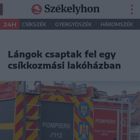
•
•
•
24H
CSÍKSZÉK
GYERGYÓSZÉK
HÁROMSZÉK
Lángok csaptak fel egy
csíkkozmási lakóházban