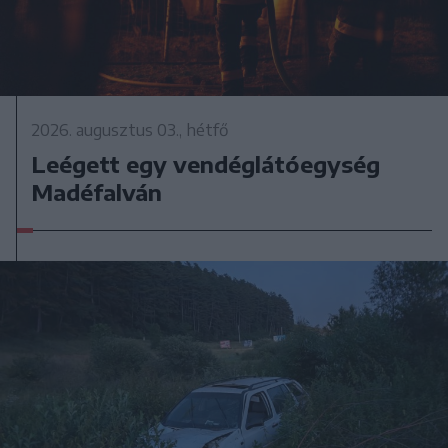
2026. augusztus 03., hétfő
Leégett egy vendéglátóegység
Madéfalván