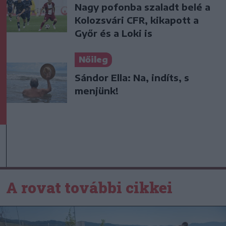
Nagy pofonba szaladt belé a
Kolozsvári CFR, kikapott a
Győr és a Loki is
Nőileg
Sándor Ella: Na, indíts, s
menjünk!
A rovat további cikkei