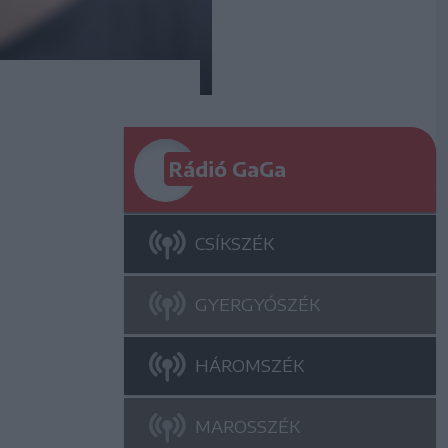
Rádió GaGa
CSÍKSZÉK
GYERGYÓSZÉK
HÁROMSZÉK
MAROSSZÉK