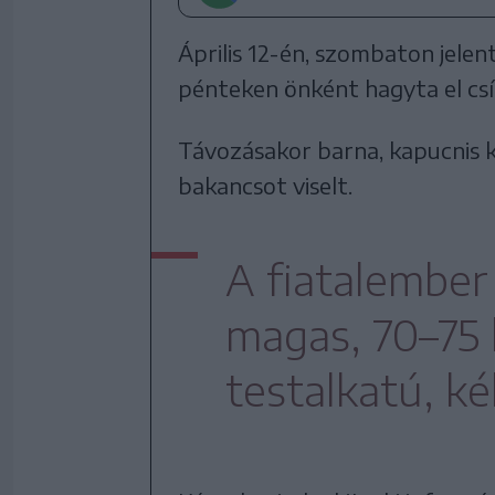
Április 12-én, szombaton jelent
pénteken önként hagyta el csí
Távozásakor barna, kapucnis 
bakancsot viselt.
A fiatalember
magas, 70–75
testalkatú, k