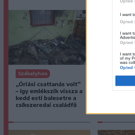
Opted 
I want t
Opted 
I want 
Advertis
Opted 
I want t
of my P
was col
Opted 
Székelyho
Székelyhon
Visszaküld
„Óriási csattanás volt”
parlament
– így emlékszik vissza a
Dan a köz
kedd esti balesetre a
kilövését 
csíkszeredai családfő
tevő törv