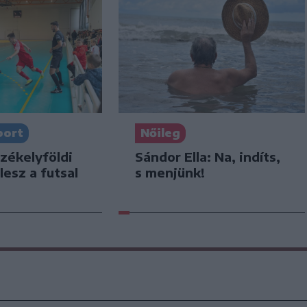
port
Nőileg
zékelyföldi
Sándor Ella: Na, indíts,
lesz a futsal
s menjünk!