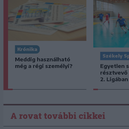
Krónika
Székely S
Meddig használható
Egyetlen s
még a régi személyi?
résztvevő 
2. Ligában
A rovat további cikkei