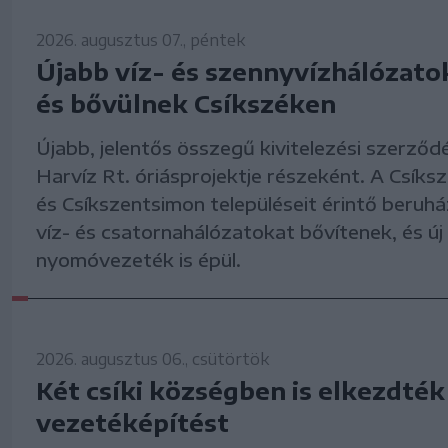
2026. augusztus 07., péntek
Újabb víz- és szennyvízhálózato
és bővülnek Csíkszéken
Újabb, jelentős összegű kivitelezési szerződé
Harvíz Rt. óriásprojektje részeként. A Csík
és Csíkszentsimon településeit érintő beruh
víz- és csatornahálózatokat bővítenek, és új
nyomóvezeték is épül.
2026. augusztus 06., csütörtök
Két csíki községben is elkezdték
vezetéképítést