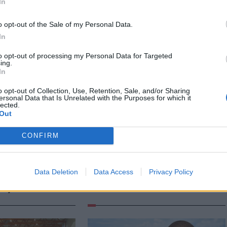
In
o opt-out of the Sale of my Personal Data.
In
to opt-out of processing my Personal Data for Targeted
ing.
In
o opt-out of Collection, Use, Retention, Sale, and/or Sharing
ersonal Data that Is Unrelated with the Purposes for which it
lected.
Out
n
Székely Sport
CONFIRM
te a
Súlyos veszteség,
nek Nicușor
kilenc hónapra
el 900 medve
eltiltották a Sepsi OSK
Data Deletion
Data Access
Privacy Policy
lehetővé
csapatkapitányát
ényt