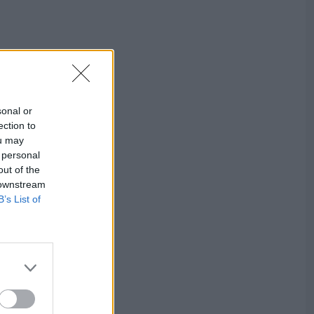
sonal or
ection to
ou may
 personal
out of the
 downstream
B’s List of