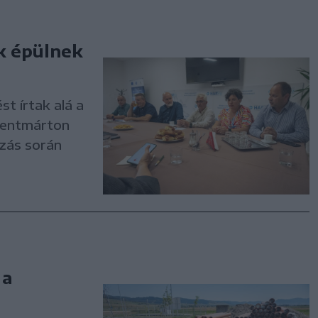
k épülnek
st írtak alá a
szentmárton
ázás során
 a