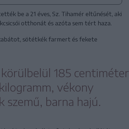
ették be a 21 éves, Sz. Tihamér eltűnését, aki
kcsicsói otthonát és azóta sem tért haza.
kabátot, sötétkék farmert és fekete
 körülbelül 185 centiméter
 kilogramm, vékony
ék szemű, barna hajú.