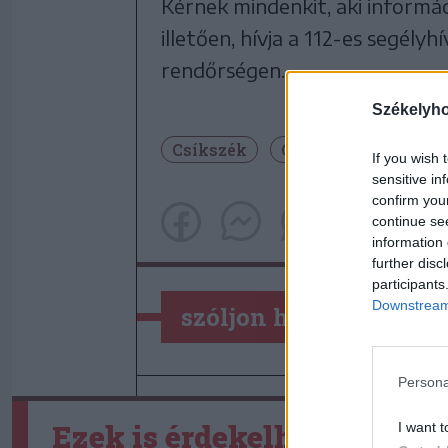
Kérnek mindenkit, aki informác
illetően, hívja a 112-es segély
rendőrségen.
Székelyh
Csíkszék
Csíkcsicsó
If you wish 
sensitive in
confirm you
continue se
information 
further disc
participants
Downstream 
szóljon hozzá!
Persona
Ezek is érdekelhetik
I want t