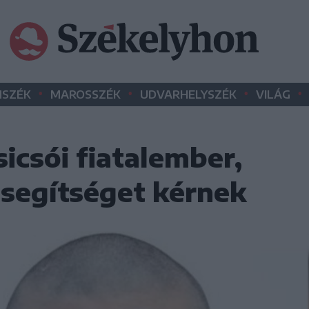
•
•
•
•
SZÉK
MAROSSZÉK
UDVARHELYSZÉK
VILÁG
sicsói fiatalember,
segítséget kérnek