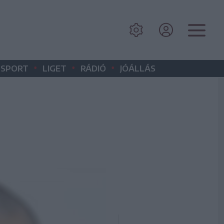
•
•
•
SPORT
LIGET
RÁDIÓ
JÓÁLLÁS