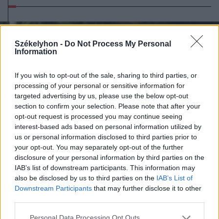
Székelyhon -
Do Not Process My Personal
Information
If you wish to opt-out of the sale, sharing to third parties, or
processing of your personal or sensitive information for
targeted advertising by us, please use the below opt-out
section to confirm your selection. Please note that after your
opt-out request is processed you may continue seeing
interest-based ads based on personal information utilized by
us or personal information disclosed to third parties prior to
your opt-out. You may separately opt-out of the further
disclosure of your personal information by third parties on the
IAB’s list of downstream participants. This information may
also be disclosed by us to third parties on the
IAB’s List of
2026. augusztus 09., vasárnap
Downstream Participants
that may further disclose it to other
Három férfit vettek őrizetbe a
third parties.
megtámadott mentőautó ügyében
Personal Data Processing Opt Outs