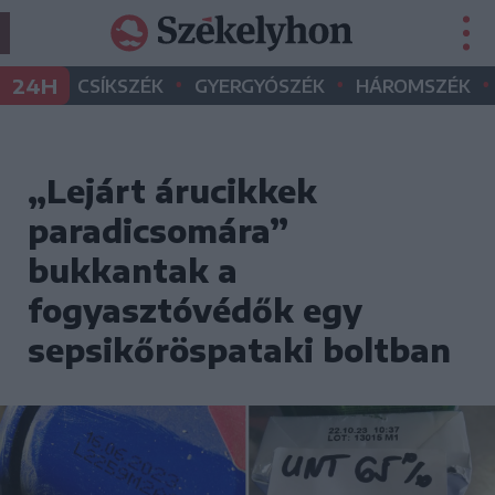
•
•
•
24H
CSÍKSZÉK
GYERGYÓSZÉK
HÁROMSZÉK
„Lejárt árucikkek
paradicsomára”
bukkantak a
fogyasztóvédők egy
sepsikőröspataki boltban