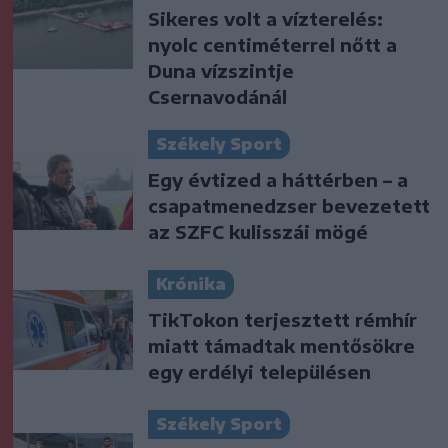
Sikeres volt a vízterelés:
nyolc centiméterrel nőtt a
Duna vízszintje
Csernavodánál
Székely Sport
Egy évtized a háttérben – a
csapatmenedzser bevezetett
az SZFC kulisszái mögé
Krónika
TikTokon terjesztett rémhír
miatt támadtak mentősökre
egy erdélyi településen
Székely Sport