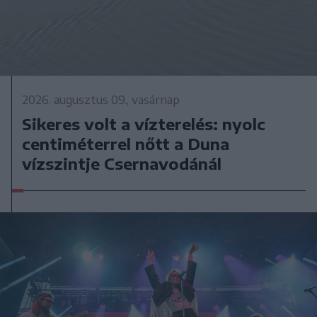
2026. augusztus 09., vasárnap
Sikeres volt a vízterelés: nyolc
centiméterrel nőtt a Duna
vízszintje Csernavodánál