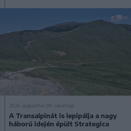
2026. augusztus 09., vasárnap
A Transalpinát is lepipálja a nagy
háború idején épült Strategica