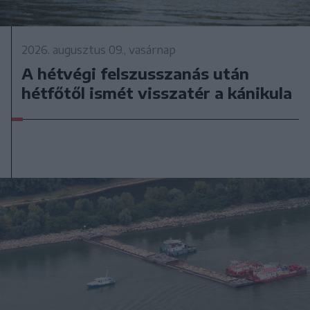
2026. augusztus 09., vasárnap
A hétvégi felszusszanás után
hétfőtől ismét visszatér a kánikula