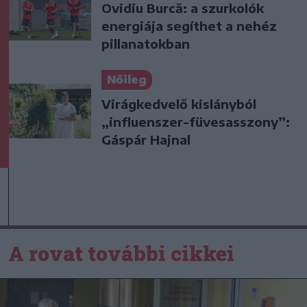
Ovidiu Burcă: a szurkolók
energiája segíthet a nehéz
pillanatokban
Nőileg
Virágkedvelő kislányból
„influenszer-füvesasszony”:
Gáspár Hajnal
A rovat további cikkei