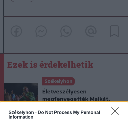
Ezek is érdekelhetik
Székelyhon
Életveszélyesen
megfenyegették Majkát,
elmarad a sepsiszentgyörgyi
Székelyhon -
Do Not Process My Personal
koncertje
Information
Székelyhon