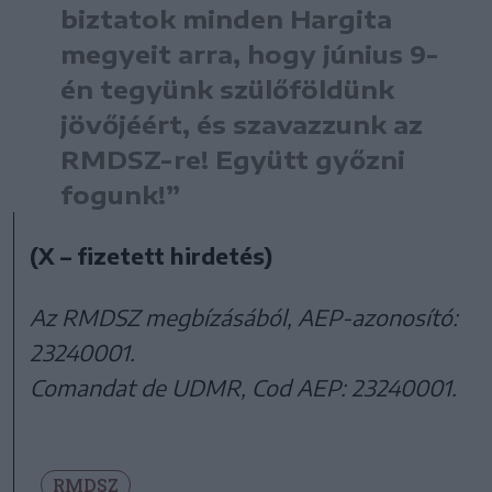
biztatok minden Hargita
megyeit arra, hogy június 9-
én tegyünk szülőföldünk
jövőjéért, és szavazzunk az
RMDSZ-re! Együtt győzni
fogunk!”
(X – fizetett hirdetés)
Az RMDSZ megbízásából, AEP-azonosító:
23240001.
Comandat de UDMR, Cod AEP: 23240001.
RMDSZ