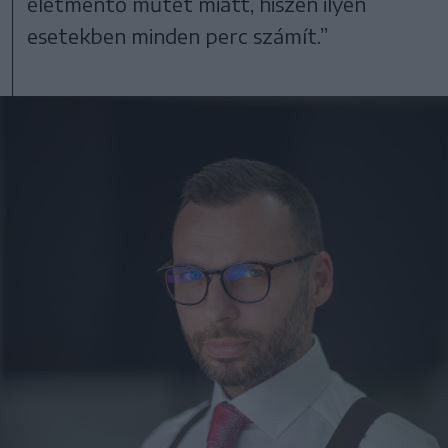
életmentő műtét miatt, hiszen ilyen
esetekben minden perc számít.”