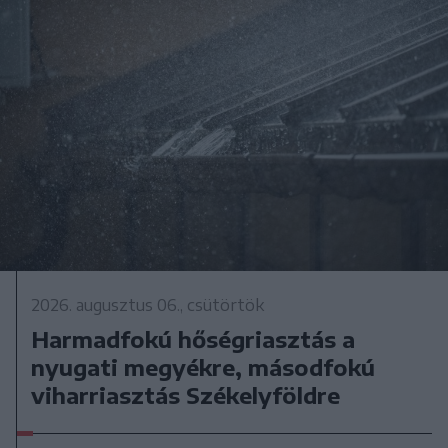
2026. augusztus 06., csütörtök
Harmadfokú hőségriasztás a
nyugati megyékre, másodfokú
viharriasztás Székelyföldre