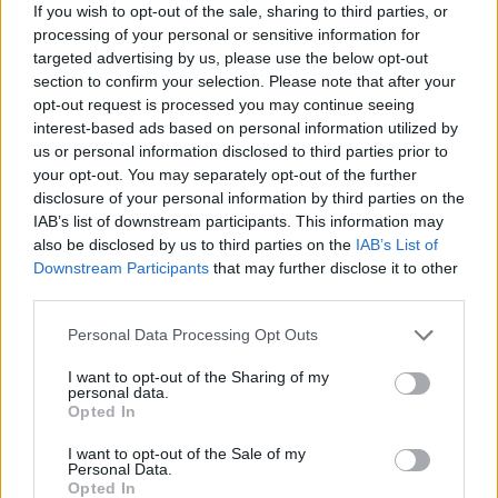
If you wish to opt-out of the sale, sharing to third parties, or
Medvét ütött el egy sofőr, a
processing of your personal or sensitive information for
targeted advertising by us, please use the below opt-out
nagyvad el tudott menekülni
section to confirm your selection. Please note that after your
a baleset helyszínéről
opt-out request is processed you may continue seeing
interest-based ads based on personal information utilized by
Székely Sport
us or personal information disclosed to third parties prior to
your opt-out. You may separately opt-out of the further
Szembementek a trenddel: a
disclosure of your personal information by third parties on the
Sepsi OSK és az FK
IAB’s list of downstream participants. This information may
also be disclosed by us to third parties on the
IAB’s List of
Csíkszereda kilóg a sorból a
Downstream Participants
that may further disclose it to other
Szuperligában
third parties.
Krónika
Personal Data Processing Opt Outs
Majka életveszélyes
I want to opt-out of the Sharing of my
personal data.
fenyegetés miatt lemondta
Opted In
erdélyi koncertjét
I want to opt-out of the Sale of my
Personal Data.
Székely Sport
Opted In