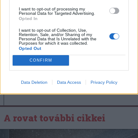
Ősszel új elnököt választ a
I want to opt-out of processing my
Personal Data for Targeted Advertising.
Hargita megyei
Opted In
futballközösség
I want to opt-out of Collection, Use,
Retention, Sale, and/or Sharing of my
Personal Data that Is Unrelated with the
Nőileg
Purposes for which it was collected.
Opted Out
Sándor Ella: Na, indíts, s
menjünk!
CONFIRM
Data Deletion
Data Access
Privacy Policy
A rovat további cikkei