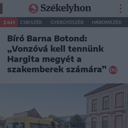
•
•
•
24H
CSÍKSZÉK
GYERGYÓSZÉK
HÁROMSZÉK
Bíró Barna Botond:
„Vonzóvá kell tennünk
Hargita megyét a
szakemberek számára”