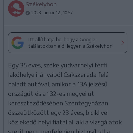
Székelyhon
2023. január 12., 10:57
Itt állíthatja be, hogy a Google-
találatokban elöl legyen a Székelyhon!
Egy 35 éves, székelyudvarhelyi férfi
lakóhelye irányából Csíkszereda felé
haladt autóval, amikor a 13A jelzésű
országút és a 132-es megyei út
kereszteződésében Szentegyházán
összeütközött egy 23 éves, biciklivel
közlekedő helyi fiatallal, aki a vizsgálatok
szerit nem megfelelően biztosította