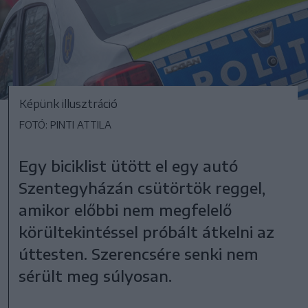
Képünk illusztráció
FOTÓ: PINTI ATTILA
Egy biciklist ütött el egy autó
Szentegyházán csütörtök reggel,
amikor előbbi nem megfelelő
körültekintéssel próbált átkelni az
úttesten. Szerencsére senki nem
sérült meg súlyosan.