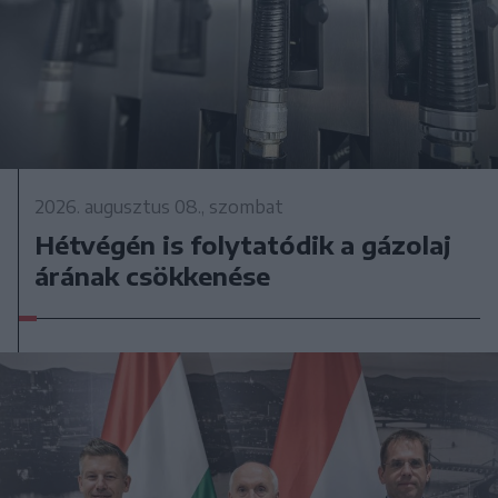
2026. augusztus 08., szombat
Hétvégén is folytatódik a gázolaj
árának csökkenése