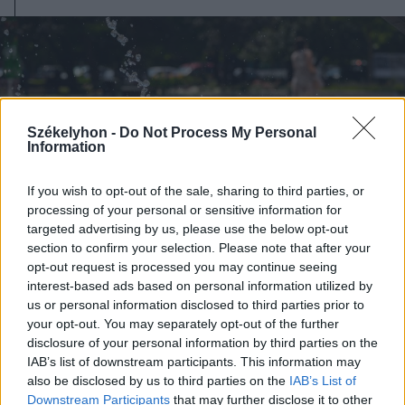
Székelyhon -
Do Not Process My Personal
Information
If you wish to opt-out of the sale, sharing to third parties, or
processing of your personal or sensitive information for
targeted advertising by us, please use the below opt-out
section to confirm your selection. Please note that after your
opt-out request is processed you may continue seeing
interest-based ads based on personal information utilized by
us or personal information disclosed to third parties prior to
2026. augusztus 09., vasárnap
your opt-out. You may separately opt-out of the further
A hétvégi felszusszanás után
disclosure of your personal information by third parties on the
IAB’s list of downstream participants. This information may
hétfőtől ismét visszatér a kánikula
also be disclosed by us to third parties on the
IAB’s List of
Downstream Participants
that may further disclose it to other