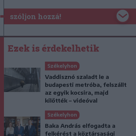
szóljon hozzá!
Ezek is érdekelhetik
Székelyhon
Vaddisznó szaladt le a
budapesti metróba, felszállt
az egyik kocsira, majd
kilőtték – videóval
Székelyhon
Baka András elfogadta a
felkérést a köztársasági