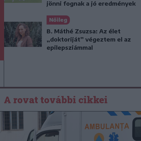
jönni fognak a jó eredmények
Nőileg
B. Máthé Zsuzsa: Az élet
„doktoriját” végeztem el az
epilepsziámmal
A rovat további cikkei