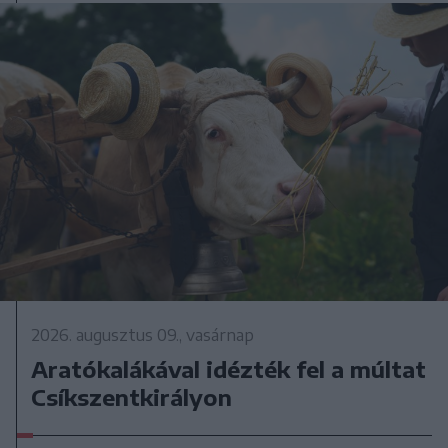
2026. augusztus 09., vasárnap
Aratókalákával idézték fel a múltat
Csíkszentkirályon