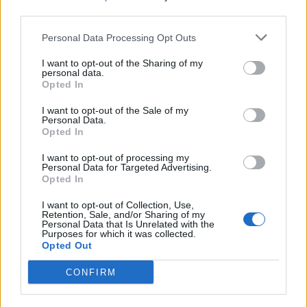
third parties.
Personal Data Processing Opt Outs
I want to opt-out of the Sharing of my
personal data.
Opted In
I want to opt-out of the Sale of my
Personal Data.
Opted In
I want to opt-out of processing my
Personal Data for Targeted Advertising.
Opted In
I want to opt-out of Collection, Use,
Retention, Sale, and/or Sharing of my
Personal Data that Is Unrelated with the
Purposes for which it was collected.
Opted Out
2026. augusztus 09., vasárnap
Sikeres volt a vízterelés: nyolc
CONFIRM
centiméterrel nőtt a Duna