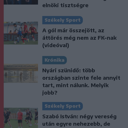
elnöki tisztségre
Székely Sport
A gól már összejött, az
áttörés még nem az FK-nak
(videóval)
Krónika
Nyári szünidő: több
országban szinte fele annyit
tart, mint nálunk. Melyik
jobb?
Székely Sport
Szabó István: négy vereség
után egyre nehezebb, de