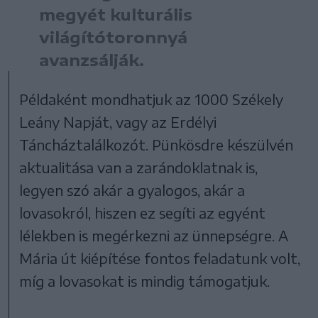
megyét kulturális
világítótoronnyá
avanzsálják.
Példaként mondhatjuk az 1000 Székely
Leány Napját, vagy az Erdélyi
Táncháztalálkozót. Pünkösdre készülvén
aktualitása van a zarándoklatnak is,
legyen szó akár a gyalogos, akár a
lovasokról, hiszen ez segíti az egyént
lélekben is megérkezni az ünnepségre. A
Mária út kiépítése fontos feladatunk volt,
míg a lovasokat is mindig támogatjuk.