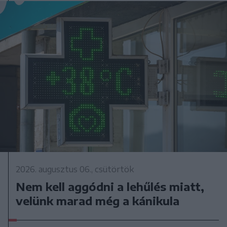
2026. augusztus 06., csütörtök
Nem kell aggódni a lehűlés miatt,
velünk marad még a kánikula