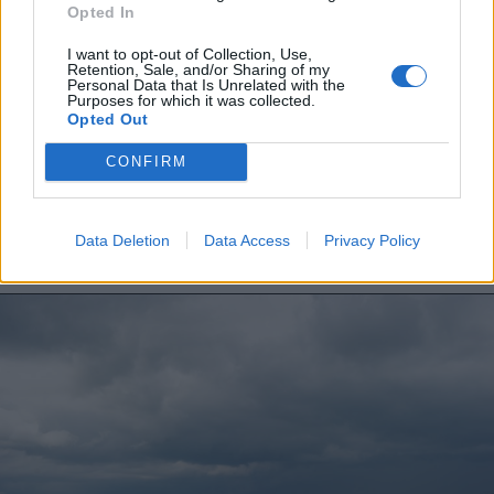
Sándor Ella: Na, indíts, s
Opted In
menjünk!
I want to opt-out of Collection, Use,
Retention, Sale, and/or Sharing of my
Personal Data that Is Unrelated with the
Purposes for which it was collected.
Opted Out
CONFIRM
Data Deletion
Data Access
Privacy Policy
A rovat további cikkei