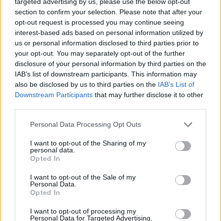
targeted advertising by us, please use the below opt-out
Szembementek a trenddel: a
section to confirm your selection. Please note that after your
Sepsi OSK és az FK
opt-out request is processed you may continue seeing
interest-based ads based on personal information utilized by
Csíkszereda kilóg a sorból a
us or personal information disclosed to third parties prior to
Szuperligában
your opt-out. You may separately opt-out of the further
disclosure of your personal information by third parties on the
Krónika
IAB’s list of downstream participants. This information may
also be disclosed by us to third parties on the
IAB’s List of
Majka életveszélyes
Downstream Participants
that may further disclose it to other
fenyegetés miatt lemondta
third parties.
erdélyi koncertjét
Personal Data Processing Opt Outs
Székely Sport
I want to opt-out of the Sharing of my
personal data.
Ősszel új elnököt választ a
Opted In
Hargita megyei
I want to opt-out of the Sale of my
futballközösség
Personal Data.
Opted In
Nőileg
I want to opt-out of processing my
Personal Data for Targeted Advertising.