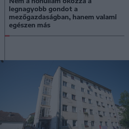
Nem a hőhullám okozza a
legnagyobb gondot a
mezőgazdaságban, hanem valami
egészen más