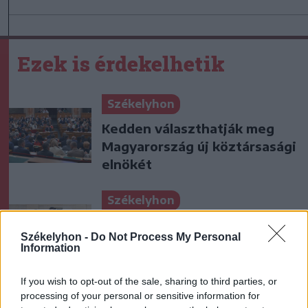
Ezek is érdekelhetik
Székelyhon
Kedden választhatják meg
Magyarország új köztársasági
elnökét
Székelyhon
Közzétette
Székelyhon -
Do Not Process My Personal
vagyonnyilatkozatát Nicușor
Information
Dan élettársa
If you wish to opt-out of the sale, sharing to third parties, or
Székely Sport
processing of your personal or sensitive information for