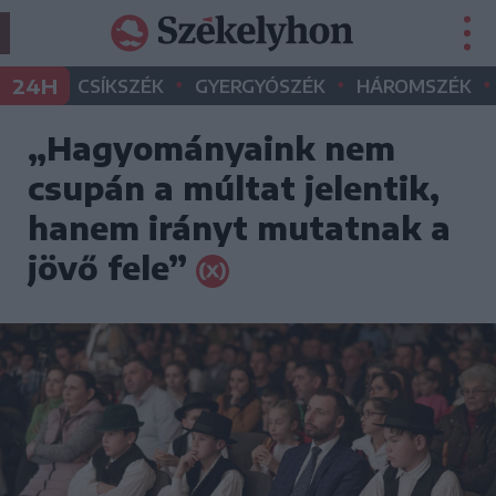
•
•
•
24H
CSÍKSZÉK
GYERGYÓSZÉK
HÁROMSZÉK
„Hagyományaink nem
csupán a múltat jelentik,
hanem irányt mutatnak a
jövő fele”