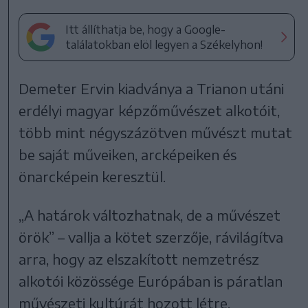
Itt állíthatja be, hogy a Google-
találatokban elöl legyen a Székelyhon!
Demeter Ervin kiadványa a Trianon utáni
erdélyi magyar képzőművészet alkotóit,
több mint négyszázötven művészt mutat
be saját műveiken, arcképeiken és
önarcképein keresztül.
„A határok változhatnak, de a művészet
örök” – vallja a kötet szerzője, rávilágítva
arra, hogy az elszakított nemzetrész
alkotói közössége Európában is páratlan
művészeti kultúrát hozott létre.