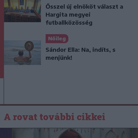
Ősszel új elnököt választ a
Hargita megyei
futballközösség
Nőileg
Sándor Ella: Na, indíts, s
menjünk!
A rovat további cikkei