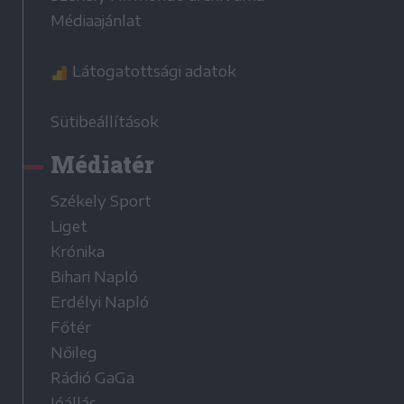
Médiaajánlat
Látogatottsági adatok
Sütibeállítások
Médiatér
Székely Sport
Liget
Krónika
Bihari Napló
Erdélyi Napló
Főtér
Nőileg
Rádió GaGa
Jóállás