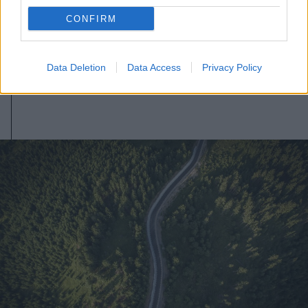
Kedden választhatják meg
CONFIRM
Magyarország új köztársasági
elnökét
Data Deletion
Data Access
Privacy Policy