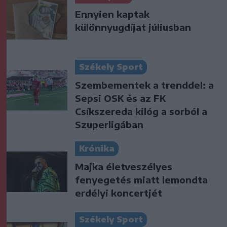
Ennyien kaptak
különnyugdíjat júliusban
Székely Sport
Szembementek a trenddel: a
Sepsi OSK és az FK
Csíkszereda kilóg a sorból a
Szuperligában
Krónika
Majka életveszélyes
fenyegetés miatt lemondta
erdélyi koncertjét
Székely Sport