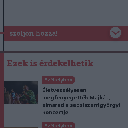
szóljon hozzá!
Ezek is érdekelhetik
Székelyhon
Életveszélyesen
megfenyegették Majkát,
elmarad a sepsiszentgyörgyi
koncertje
Székelyhon