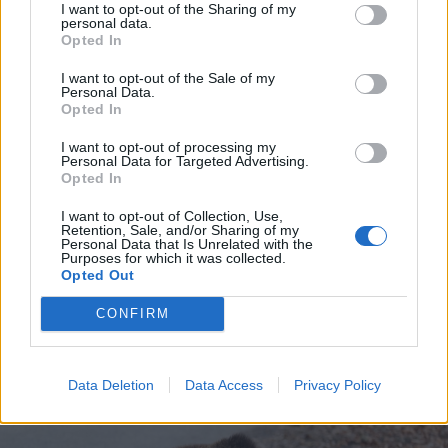
medvék pedig egy idő után
I want to opt-out of the Sharing of my
personal data.
megelégelhetik, ha az ember ott
Opted In
téblábol körülöttük.
I want to opt-out of the Sale of my
Personal Data.
Opted In
A medvének három
I want to opt-out of processing my
Personal Data for Targeted Advertising.
prioritása van: táplálkozni,
Opted In
szaporodni és túlélni a telet.
I want to opt-out of Collection, Use,
Retention, Sale, and/or Sharing of my
Nem az emberrel akar
Personal Data that Is Unrelated with the
Purposes for which it was collected.
foglalkozni”
Opted Out
– hangsúlyozta.
CONFIRM
Data Deletion
Data Access
Privacy Policy