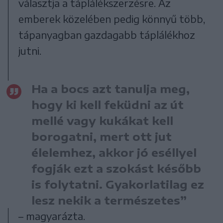
választja a táplálékszerzésre. Az
emberek közelében pedig könnyű több,
tápanyagban gazdagabb táplálékhoz
jutni.
Ha a bocs azt tanulja meg,
hogy ki kell feküdni az út
mellé vagy kukákat kell
borogatni, mert ott jut
élelemhez, akkor jó eséllyel
fogják ezt a szokást később
is folytatni. Gyakorlatilag ez
lesz nekik a természetes”
– magyarázta.