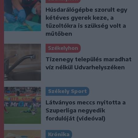
Húsdarálógépbe szorult egy
kétéves gyerek keze, a
tűzoltókra is szükség volt a
műtőben
Székelyhon
Tizenegy település maradhat
víz nélkül Udvarhelyszéken
Székely Sport
Látványos meccs nyitotta a
Szuperliga negyedik
fordulóját (videóval)
Krónika