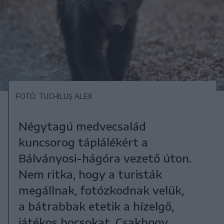
FOTÓ: TUCHILUȘ ALEX
Négytagú medvecsalád
kuncsorog táplálékért a
Bálványosi-hágóra vezető úton.
Nem ritka, hogy a turisták
megállnak, fotózkodnak velük,
a bátrabbak etetik a hízelgő,
játékos bocsokat. Csakhogy