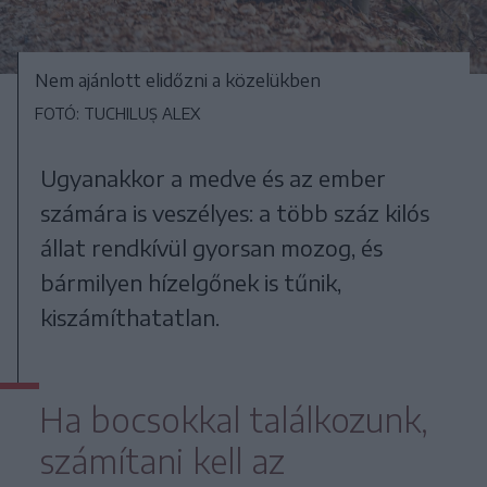
Nem ajánlott elidőzni a közelükben
FOTÓ: TUCHILUȘ ALEX
Ugyanakkor a medve és az ember
számára is veszélyes: a több száz kilós
állat rendkívül gyorsan mozog, és
bármilyen hízelgőnek is tűnik,
kiszámíthatatlan.
Ha bocsokkal találkozunk,
számítani kell az