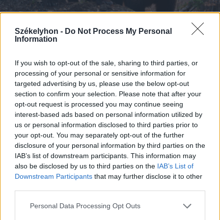
Székelyhon -
Do Not Process My Personal
Information
FOTÓ: TUCHILUȘ ALEX
If you wish to opt-out of the sale, sharing to third parties, or
processing of your personal or sensitive information for
Kihasználják az embert
targeted advertising by us, please use the below opt-out
section to confirm your selection. Please note that after your
Dósa Elek Levente többször felemelte
opt-out request is processed you may continue seeing
már a hangját a
felelőtlen kirándulókkal
interest-based ads based on personal information utilized by
us or personal information disclosed to third parties prior to
szemben. Szerinte érthető, ha a
your opt-out. You may separately opt-out of the further
távolabbról érkezők számára
disclosure of your personal information by third parties on the
IAB’s list of downstream participants. This information may
szenzációnak számít a medve, ezért ha
also be disclosed by us to third parties on the
IAB’s List of
az út mentén találkozik vele, megnézi.
Downstream Participants
that may further disclose it to other
third parties.
A gond akkor van, ha elidőzik,
fotózkodni kezd velük, eteti őket. A
Personal Data Processing Opt Outs