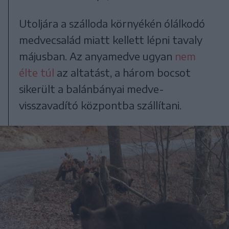
Utoljára a szálloda környékén ólálkodó
medvecsalád miatt kellett lépni tavaly
májusban. Az anyamedve ugyan
nem
élte túl
az altatást, a három bocsot
sikerült a balánbányai medve-
visszavadító központba szállítani.