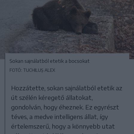
Sokan sajnálatból etetik a bocsokat
FOTÓ: TUCHILUȘ ALEX
Hozzátette, sokan sajnálatból etetik az
út szélén kéregető állatokat,
gondolván, hogy éheznek. Ez egyrészt
téves, a medve intelligens állat, így
értelemszerű, hogy a könnyebb utat