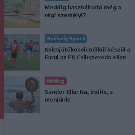
Meddig használható még a
régi személyi?
Székely Sport
Kulcsjátékosok nélkül készül a
Farul az FK Csíkszereda ellen
Nőileg
Sándor Ella: Na, indíts, s
menjünk!