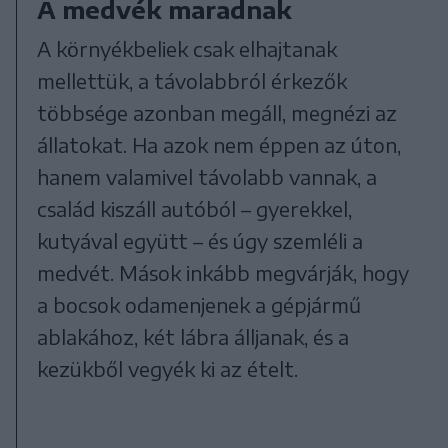
A medvék maradnak
A környékbeliek csak elhajtanak
mellettük, a távolabbról érkezők
többsége azonban megáll, megnézi az
állatokat. Ha azok nem éppen az úton,
hanem valamivel távolabb vannak, a
család kiszáll autóból – gyerekkel,
kutyával együtt – és úgy szemléli a
medvét. Mások inkább megvárják, hogy
a bocsok odamenjenek a gépjármű
ablakához, két lábra álljanak, és a
kezükből vegyék ki az ételt.