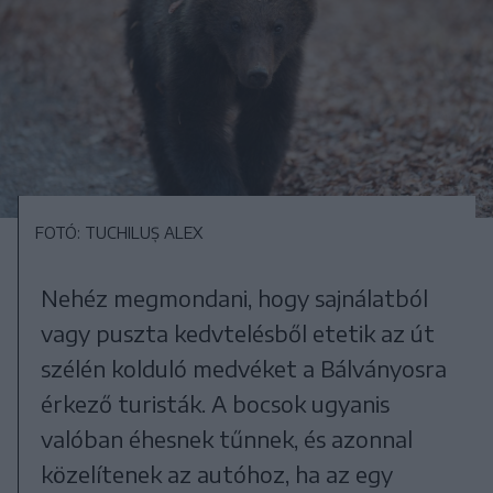
FOTÓ: TUCHILUȘ ALEX
Nehéz megmondani, hogy sajnálatból
vagy puszta kedvtelésből etetik az út
szélén kolduló medvéket a Bálványosra
érkező turisták. A bocsok ugyanis
valóban éhesnek tűnnek, és azonnal
közelítenek az autóhoz, ha az egy