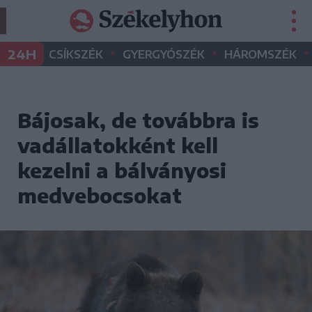
•
•
•
24H
CSÍKSZÉK
GYERGYÓSZÉK
HÁROMSZÉK
Bájosak, de továbbra is
vadállatokként kell
kezelni a bálványosi
medvebocsokat