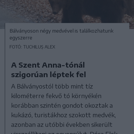
Bálványoson négy medvével is találkozhatunk
egyszerre
FOTÓ: TUCHILUȘ ALEX
A Szent Anna-tónál
szigorúan léptek fel
A Bálványostól több mint tíz
kilométerre fekvő tó környékén
korábban szintén gondot okoztak a
kukázó, turistákhoz szokott medvék,
azonban az utóbbi években sikerült
visszaállítani az egyensúlyt. Dósa Elek