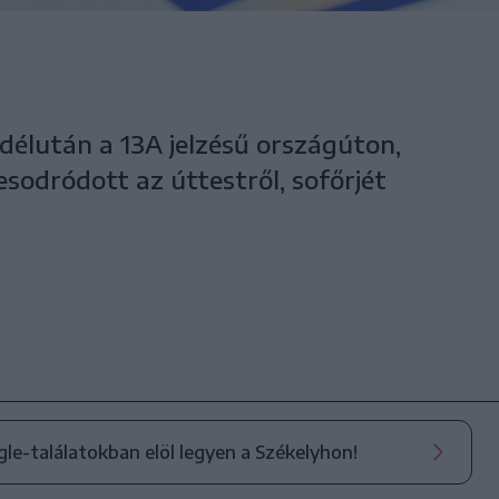
délután a 13A jelzésű országúton,
esodródott az úttestről, sofőrjét
ogle-találatokban elöl legyen a Székelyhon!