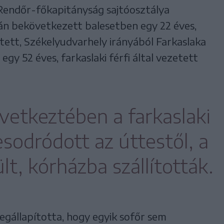
 Rendőr-főkapitányság sajtóosztálya
tán bekövetkezett balesetben egy 22 éves,
etett, Székelyudvarhely irányából Farkaslaka
gy 52 éves, farkaslaki férfi által vezetett
vetkeztében a farkaslaki
esodródott az úttestől, a
t, kórházba szállították.
egállapította, hogy egyik sofőr sem