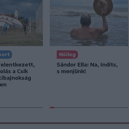
port
Nőileg
jelentkezett,
Sándor Ella: Na, indíts,
olás a Csík
s menjünk!
cibajnokság
ben