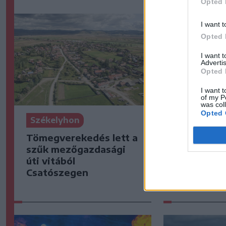
Opted 
I want t
Opted 
I want 
Advertis
Opted 
I want t
of my P
was col
Opted 
Székelyhon
Székelyho
Tömegverekedés lett a
Életét ves
szűk mezőgazdasági
halász, ak
úti vitából
villámcsap
Csatószegen
Maros part
frissítve