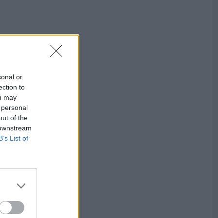
sonal or
ection to
ou may
 personal
out of the
 downstream
B’s List of