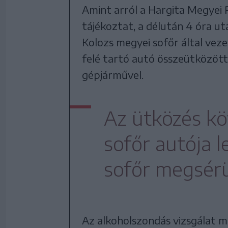
Amint arról a Hargita Megyei
tájékoztat, a délután 4 óra u
Kolozs megyei sofőr által vez
felé tartó autó összeütközött e
gépjárművel.
Az ütközés kö
sofőr autója l
sofőr megsérül
Az alkoholszondás vizsgálat m