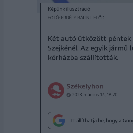
Képünk illusztráció
FOTÓ: ERDÉLY BÁLINT ELŐD
Két autó ütközött péntek 
Szejkénél. Az egyik jármű l
kórházba szállították.
Székelyhon
2023. március 17., 18:20
Itt állíthatja be, hogy a Go