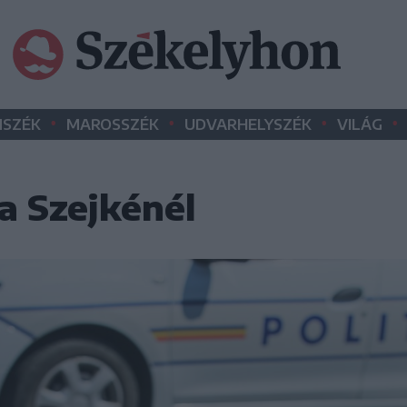
•
•
•
•
SZÉK
MAROSSZÉK
UDVARHELYSZÉK
VILÁG
a Szejkénél