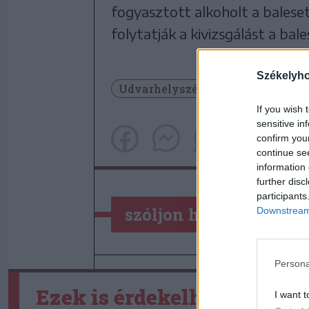
fogyasztott alkoholt a bales
folytatják a kivizsgálást a bal
Székelyh
Udvarhelyszék
Baleset
Kö
If you wish 
sensitive in
confirm you
continue se
information 
further disc
participants
szóljon hozzá!
Downstream 
Persona
Ezek is érdekelhetik
I want t