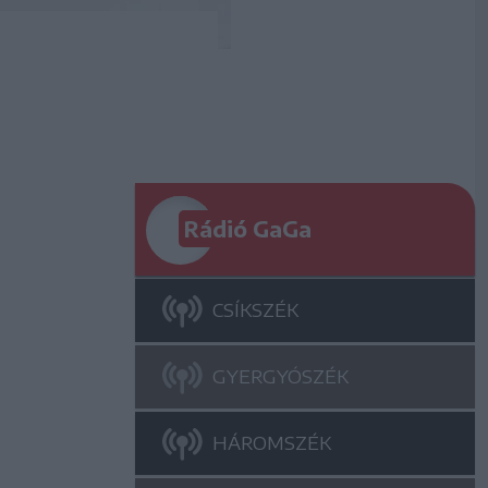
Rádió GaGa
CSÍKSZÉK
GYERGYÓSZÉK
HÁROMSZÉK