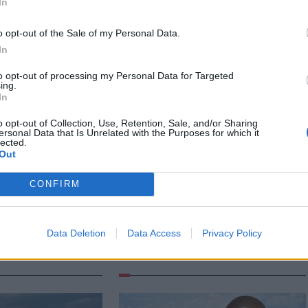
In
o opt-out of the Sale of my Personal Data.
In
to opt-out of processing my Personal Data for Targeted
ing.
In
o opt-out of Collection, Use, Retention, Sale, and/or Sharing
ersonal Data that Is Unrelated with the Purposes for which it
lected.
Out
Székely Sport
n
CONFIRM
Corbu góljától hangos a
ztette két
román és a magyar
iket
sajtó, válogatott
ás ért a
meghívót sürgetnek
ján –
Data Deletion
Data Access
Privacy Policy