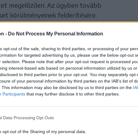
etet megelőzően. Az ügyben tovább
eset körülményeinek felderítésére.
on -
Do Not Process My Personal Information
zlekedés
Rendőrség
to opt-out of the sale, sharing to third parties, or processing of your per
formation for targeted advertising by us, please use the below opt-out s
r selection. Please note that after your opt-out request is processed y
eing interest-based ads based on personal information utilized by us or
disclosed to third parties prior to your opt-out. You may separately opt-
losure of your personal information by third parties on the IAB’s list of
. This information may also be disclosed by us to third parties on the
IA
Participants
that may further disclose it to other third parties.
l Data Processing Opt Outs
o opt-out of the Sharing of my personal data.