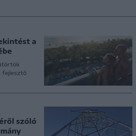
ekintést a
ébe
ütörtök
 fejlesztő
éről szóló
ormány