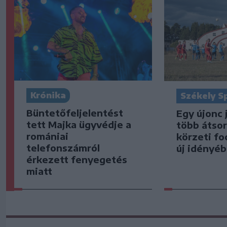
Krónika
Székely S
Büntetőfeljelentést
Egy újonc 
tett Majka ügyvédje a
több átsor
romániai
körzeti fo
telefonszámról
új idényé
érkezett fenyegetés
miatt