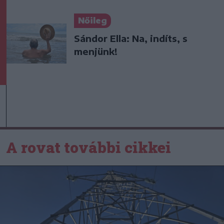
Nőileg
Sándor Ella: Na, indíts, s
menjünk!
A rovat további cikkei