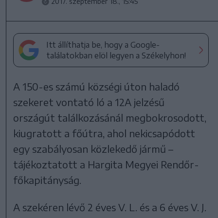
2017. szeptember 18., 15:45
Itt állíthatja be, hogy a Google-
találatokban elöl legyen a Székelyhon!
A 150-es számú községi úton haladó
szekeret vontató ló a 12A jelzésű
országút találkozásánál megbokrosodott,
kiugratott a főútra, ahol nekicsapódott
egy szabályosan közlekedő jármű –
tájékoztatott a Hargita Megyei Rendőr-
főkapitányság.
A szekéren lévő 2 éves V. L. és a 6 éves V. J.