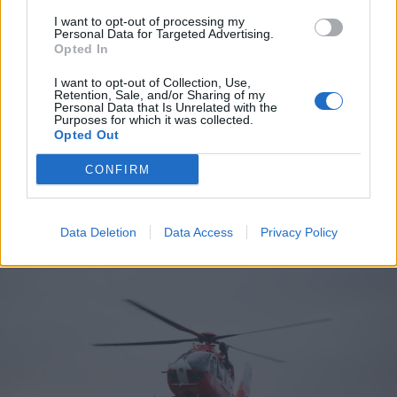
I want to opt-out of processing my
Personal Data for Targeted Advertising.
Opted In
2026. augusztus 06., csütörtök
I want to opt-out of Collection, Use,
Retention, Sale, and/or Sharing of my
Szent István ünneppel indul az idei
Personal Data that Is Unrelated with the
Purposes for which it was collected.
Székelyföldi Lovas Ünnep
Opted Out
CONFIRM
Data Deletion
Data Access
Privacy Policy