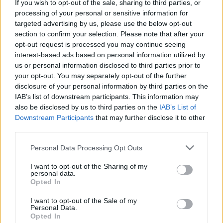
If you wish to opt-out of the sale, sharing to third parties, or
processing of your personal or sensitive information for
2026. augusztus 06., csütörtök
targeted advertising by us, please use the below opt-out
Elvégezték az első
section to confirm your selection. Please note that after your
opt-out request is processed you may continue seeing
robotasszisztált urológiai műtétet
interest-based ads based on personal information utilized by
Csíkszeredában
us or personal information disclosed to third parties prior to
your opt-out. You may separately opt-out of the further
disclosure of your personal information by third parties on the
IAB’s list of downstream participants. This information may
also be disclosed by us to third parties on the
IAB’s List of
Downstream Participants
that may further disclose it to other
third parties.
Personal Data Processing Opt Outs
I want to opt-out of the Sharing of my
personal data.
Opted In
I want to opt-out of the Sale of my
Personal Data.
Opted In