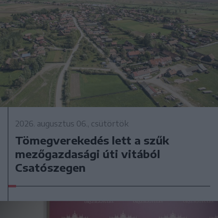
2026. augusztus 06., csütörtök
Tömegverekedés lett a szűk
mezőgazdasági úti vitából
Csatószegen