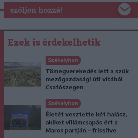
szóljon hozzá!
Ezek is érdekelhetik
Székelyhon
Tömegverekedés lett a szűk
mezőgazdasági úti vitából
Csatószegen
Székelyhon
Életét vesztette két halász,
akiket villámcsapás ért a
Maros partján – frissítve