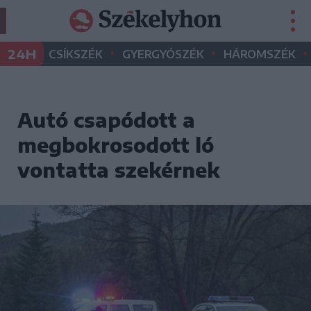
•
•
•
24H
CSÍKSZÉK
GYERGYÓSZÉK
HÁROMSZÉK
Autó csapódott a
megbokrosodott ló
vontatta szekérnek