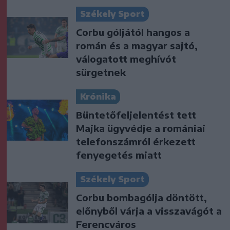
Székely Sport
Corbu góljától hangos a
román és a magyar sajtó,
válogatott meghívót
sürgetnek
Krónika
Büntetőfeljelentést tett
Majka ügyvédje a romániai
telefonszámról érkezett
fenyegetés miatt
Székely Sport
Corbu bombagólja döntött,
előnyből várja a visszavágót a
Ferencváros