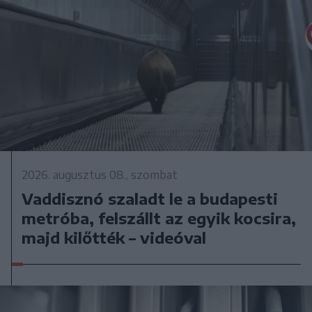
2026. augusztus 08., szombat
Vaddisznó szaladt le a budapesti
metróba, felszállt az egyik kocsira,
majd kilőtték – videóval