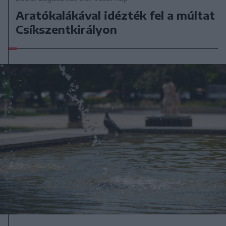
Aratókalákával idézték fel a múltat
Csíkszentkirályon