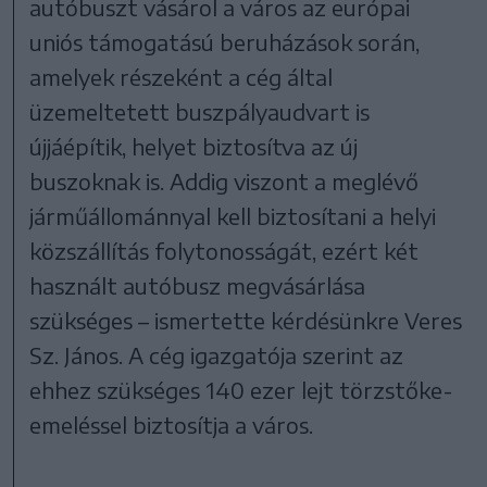
autóbuszt vásárol a város az európai
uniós támogatású beruházások során,
amelyek részeként a cég által
üzemeltetett buszpályaudvart is
újjáépítik, helyet biztosítva az új
buszoknak is. Addig viszont a meglévő
járműállománnyal kell biztosítani a helyi
közszállítás folytonosságát, ezért két
használt autóbusz megvásárlása
szükséges – ismertette kérdésünkre Veres
Sz. János. A cég igazgatója szerint az
ehhez szükséges 140 ezer lejt törzstőke-
emeléssel biztosítja a város.