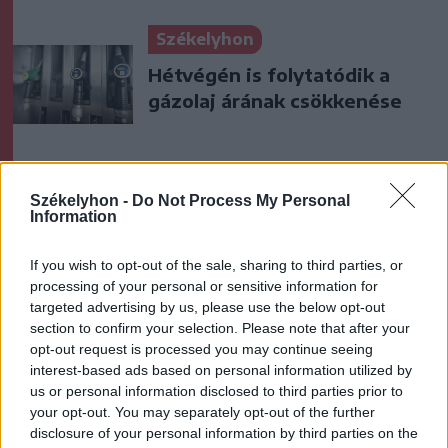
Székelyhon
Hétvégén is folytatódik a
gázolaj árának csökkenése
Székely Sport
Székelyhon -
Do Not Process My Personal
A gól már összejött, az
Information
áttörés még nem az FK-nak
(videóval)
If you wish to opt-out of the sale, sharing to third parties, or
processing of your personal or sensitive information for
targeted advertising by us, please use the below opt-out
Krónika
section to confirm your selection. Please note that after your
opt-out request is processed you may continue seeing
Nyári szünidő: több
interest-based ads based on personal information utilized by
országban szinte fele annyit
us or personal information disclosed to third parties prior to
tart, mint nálunk. Melyik
your opt-out. You may separately opt-out of the further
jobb?
disclosure of your personal information by third parties on the