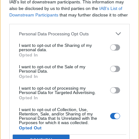
IAB’s list of downstream participants. This information may
also be disclosed by us to third parties on the
IAB’s List of
Székely Sport
Downstream Participants
that may further disclose it to other
Szabó István: négy vereség
third parties.
után egyre nehezebb, de
Personal Data Processing Opt Outs
jönni fognak a jó eredmények
I want to opt-out of the Sharing of my
personal data.
Nőileg
Opted In
B. Máthé Zsuzsa: Az élet
I want to opt-out of the Sale of my
Personal Data.
„doktoriját” végeztem el az
Opted In
epilepsziámmal
I want to opt-out of processing my
Personal Data for Targeted Advertising.
Opted In
I want to opt-out of Collection, Use,
Retention, Sale, and/or Sharing of my
Personal Data that Is Unrelated with the
Purposes for which it was collected.
Opted Out
A rovat további cikkei