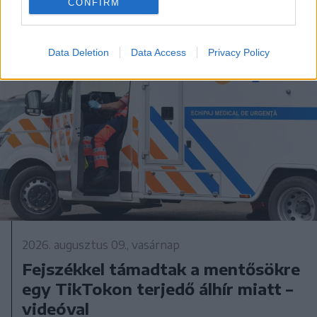
CONFIRM
Data Deletion
Data Access
Privacy Policy
2026. augusztus 09., vasárnap
Fejszékkel támadtak a mentősökre
egy TikTokon terjedő álhír miatt –
videóval