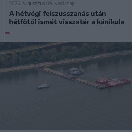
2026. augusztus 09., vasárnap
A hétvégi felszusszanás után
hétfőtől ismét visszatér a kánikula