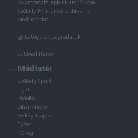
Nyomtatott lapjaink archívuma
Székely Hírmondó archívuma
Médiaajánlat
Látogatottsági adatok
Sütibeállítások
Médiatér
Székely Sport
Liget
Krónika
Bihari Napló
Erdélyi Napló
Főtér
Nőileg