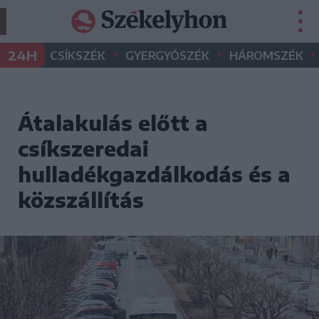
•
•
•
24H
CSÍKSZÉK
GYERGYÓSZÉK
HÁROMSZÉK
Átalakulás előtt a
csíkszeredai
hulladékgazdálkodás és a
közszállítás